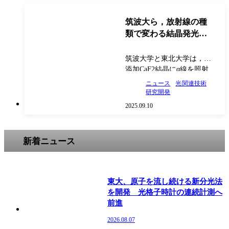
ることに成功した（ニュー
スリリース）。 放電は次世
筑波大ら，放射線の種
代半導体の製造プロセスや
類で変わる結晶発光特
宇…
性を発見
筑波大学と東北大学は，Eu
添加CaF2結晶にα線を照射
すると，X線を照射したと
ニュース
光関連技術
きよりも長い波長の光が多
研究開発
く発生することを世界で初
2025.09.10
めて発見した（ニュースリ
リース）。 シンチレータは
放射線のエネルギーを光に
新着ニュース
変換する物質。その中…
東大、原子を流し続ける新分光法
を開発 光格子時計の連続計測へ
前進
2026.08.07