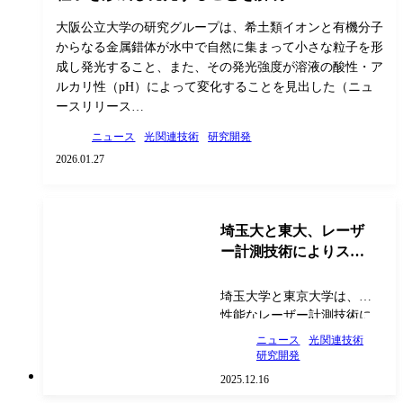
大阪公立大学の研究グループは、希土類イオンと有機分子
からなる金属錯体が水中で自然に集まって小さな粒子を形
成し発光すること、また、その発光強度が溶液の酸性・ア
ルカリ性（pH）によって変化することを見出した（ニュ
ースリリース…
ニュース
光関連技術
研究開発
2026.01.27
埼玉大と東大、レーザ
ー計測技術によりスト
リーマ放電の電子密度
と電界を計測
埼玉大学と東京大学は、高
性能なレーザー計測技術に
より、放電発生初期の超高
ニュース
光関連技術
速現象（ストリーマ放電）
研究開発
を支配する主要パラメータ
2025.12.16
ー群をセットで直接計測す