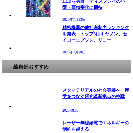
LEDを実証 ディスプレイの小
型・高精密化に期待
2026年7月23日
精密機器の他社牽制力ランキング
を発表 トップ3はキヤノン、セ
イコーエプソン、リコー
2026年7月29日
編集部おすすめ
メタマテリアルの社会実装へ 産
学をつなぐ研究革新拠点の挑戦
2026.08.05
レーザー無線給電でエネルギーの
制約を越える