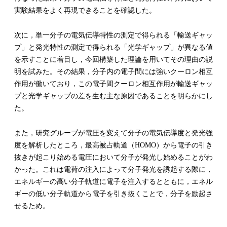
実験結果をよく再現できることを確認した。
次に，単一分子の電気伝導特性の測定で得られる「輸送ギャッ
プ」と発光特性の測定で得られる「光学ギャップ」が異なる値
を示すことに着目し，今回構築した理論を用いてその理由の説
明を試みた。その結果，分子内の電子間には強いクーロン相互
作用が働いており，この電子間クーロン相互作用が輸送ギャッ
プと光学ギャップの差を生む主な原因であることを明らかにし
た。
また，研究グループが電圧を変えて分子の電気伝導度と発光強
度を解析したところ，最高被占軌道（HOMO）から電子の引き
抜きが起こり始める電圧において分子が発光し始めることがわ
かった。これは電荷の注入によって分子発光を誘起する際に，
エネルギーの高い分子軌道に電子を注入するとともに，エネル
ギーの低い分子軌道から電子を引き抜くことで，分子を励起さ
せるため。