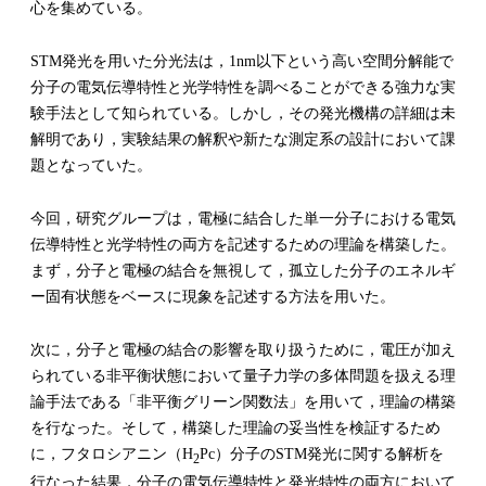
心を集めている。
STM発光を用いた分光法は，1nm以下という高い空間分解能で
分子の電気伝導特性と光学特性を調べることができる強力な実
験手法として知られている。しかし，その発光機構の詳細は未
解明であり，実験結果の解釈や新たな測定系の設計において課
題となっていた。
今回，研究グループは，電極に結合した単一分子における電気
伝導特性と光学特性の両方を記述するための理論を構築した。
まず，分子と電極の結合を無視して，孤立した分子のエネルギ
ー固有状態をベースに現象を記述する方法を用いた。
次に，分子と電極の結合の影響を取り扱うために，電圧が加え
られている非平衡状態において量子力学の多体問題を扱える理
論手法である「非平衡グリーン関数法」を用いて，理論の構築
を行なった。そして，構築した理論の妥当性を検証するため
に，フタロシアニン（H
Pc）分子のSTM発光に関する解析を
2
行なった結果，分子の電気伝導特性と発光特性の両方において