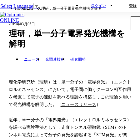
Select Language
▼
ログイン
登録
HOME
ニュース
理研，単一分子電界発光機構を解明
2019年03月05日
理研，単一分子電界発光機構を
解明
ニュース
光関連技術
研究開発
理化学研究所（理研）は，単一分子の「電界発光」（エレクト
ロルミネッセンス）において，電子間に働くクーロン相互作用
を考慮して電子の運動を調べる理論を構築し，この理論を用い
て発光機構を解明した。（
ニュースリリース
）
近年，単一分子の「電界発光」（エレクトロルミネッセンス）
を調べる実験手法として，走査トンネル顕微鏡（STM）のト
ンネル電流によって分子の発光を誘起する「STM発光」が関