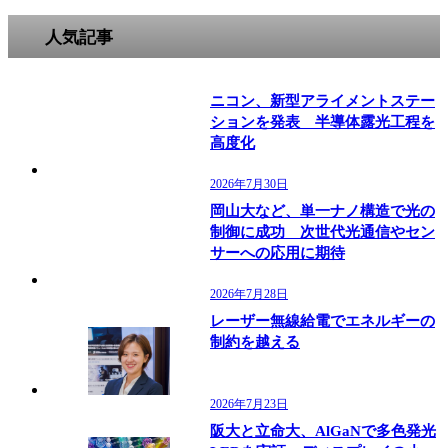
人気記事
ニコン、新型アライメントステー
ションを発表 半導体露光工程を
高度化
2026年7月30日
岡山大など、単一ナノ構造で光の
制御に成功 次世代光通信やセン
サーへの応用に期待
2026年7月28日
レーザー無線給電でエネルギーの
制約を越える
2026年7月23日
阪大と立命大、AlGaNで多色発光