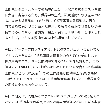
太陽電池のエネルギー変換効率向上は，太陽光発電のコスト低減
に大きく寄与するため，世界中の企業，研究機関が取り組んでい
る。また太陽電池の中でも特に，CIS系薄膜太陽電池は，現在主
流である結晶シリコン系太陽電池よりも薄く成膜できるという特
長があることから，省資源で製造に要するエネルギーも抑えられ
るとして，さらなる変換効率向上が期待されている。
今回，ソーラーフロンティアは，NEDOプロジェクトにおいてカ
2
ドミウムを含まないCIS系薄膜太陽電池のうち約1cm
のセルで，
世界最高のエネルギー変換効率である23.35%を記録した。この
値は，2017年11月に同社が記録したカドミウムを含むCIS系薄膜
2
太陽電池セル（約1cm
）での世界最高変換効率22.92%をも約
0.4ポイント上回り，全てのCIS系薄膜太陽電池において世界最高
の変換効率となるものという。
今回の研究は，同社がこれまでNEDOプロジェクトで取り組んで
きた，CIS光吸収層の改良や光吸収層表面処理などのCIS光吸収層