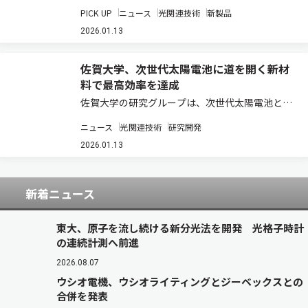
杉原商店と出展協力し、フランスのパリ・ノー
PICK UP
ニュース
光関連技術
新製品
ル・ヴィルパント国際展示場で2026年1月15日か
ら19日まで開催される、ライフスタイルの最新ト
2026.01.13
レンドを発信する見本市「メゾン・エ…
佐賀大学、次世代太陽電池に道を開く新材
料で最高効率を達成
佐賀大学の研究グループは、次世代太陽電池とし
て期待される中間バンド型太陽電池のホスト材料
ニュース
光関連技術
研究開発
であるZnTe（テルル化亜鉛）を用いた太陽電池
において、世界最高とする変換効率を達成した
2026.01.13
（ニュースリリース）。 中間バンド型太陽電池…
新着ニュース
東大、原子を流し続ける新分光法を開発 光格子時計
の連続計測へ前進
2026.08.07
ウシオ電機、ウシオライティングとジーベックスとの
合併を発表