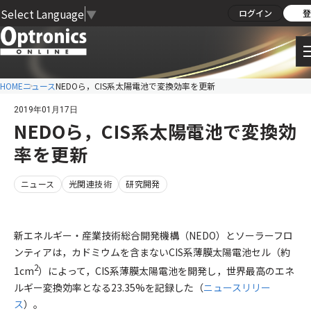
Select Language
▼
ログイン
登
HOME
ニュース
NEDOら，CIS系太陽電池で変換効率を更新
2019年01月17日
NEDOら，CIS系太陽電池で変換効
率を更新
ニュース
光関連技術
研究開発
新エネルギー・産業技術総合開発機構（NEDO）とソーラーフロ
ンティアは，カドミウムを含まないCIS系薄膜太陽電池セル（約
2
1cm
）によって，CIS系薄膜太陽電池を開発し，世界最高のエネ
ルギー変換効率となる23.35%を記録した（
ニュースリリー
ス
）。