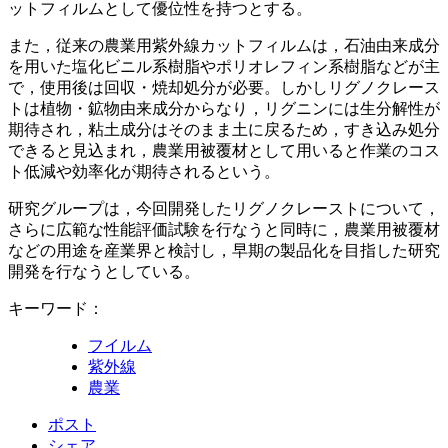
ットフィルムとして優位性を持つとする。
また，従来の農業用紫外線カットフィルムは，石油由来成分
を用いた塩化ビニル系樹脂やポリオレフィン系樹脂などが主
で，使用後は回収・焼却処分が必要。しかしリグノクレース
トは植物・鉱物由来成分からなり，リグニンには生分解性が
期待され，粘土成分はそのまま土に戻るため，すき込み処分
できると見込まれ，農業用被覆材として用いると作業のコス
ト低減や効率化が期待されるという。
研究グループは，今回開発したリグノクレーストについて，
さらに広範な性能評価試験を行なうと同時に，農業用被覆材
などの用途を産業界と検討し，早期の製品化を目指した研究
開発を行なうとしている。
キーワード：
フイルム
紫外線
農業
ポスト
シェア