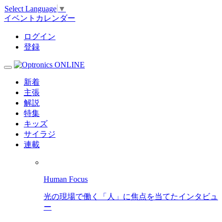
Select Language
▼
イベントカレンダー
ログイン
登録
新着
主張
解説
特集
キッズ
サイラジ
連載
Human Focus
光の現場で働く「人」に焦点を当てたインタビュ
ー