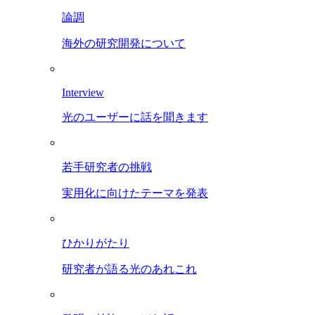
論調
海外の研究開発について
Interview
光のユーザーに話を聞きます
若手研究者の挑戦
実用化に向けたテーマを発表
ひかりがたり
研究者が語る光のあれこれ