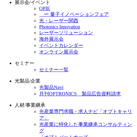
展示会/イベント
OPIE
ー 量子イノベーションフェア
光・レーザー関西
Photonics Innovation
レーザーソリューション
海外展示会
イベントカレンダー
オンライン展示会
セミナー
セミナー一覧
光製品/企業
光製品Navi
月刊OPTRONICS 製品広告資料請求
人材/事業継承
光産業専門求職・求人ナビ「オプトキャリ
ア」
光産業に特化した事業継承コンサルティン
グ