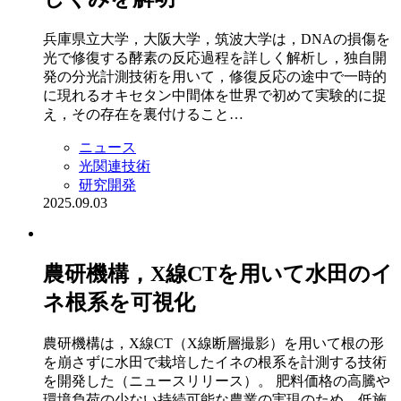
兵庫県立大学，大阪大学，筑波大学は，DNAの損傷を
光で修復する酵素の反応過程を詳しく解析し，独自開
発の分光計測技術を用いて，修復反応の途中で一時的
に現れるオキセタン中間体を世界で初めて実験的に捉
え，その存在を裏付けること…
ニュース
光関連技術
研究開発
2025.09.03
農研機構，X線CTを用いて水田のイ
ネ根系を可視化
農研機構は，X線CT（X線断層撮影）を用いて根の形
を崩さずに水田で栽培したイネの根系を計測する技術
を開発した（ニュースリリース）。 肥料価格の高騰や
環境負荷の少ない持続可能な農業の実現のため，低施