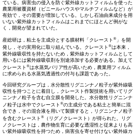
ている。病害虫の侵入を防ぐ紫外線カットフィルムを使った
農業用被覆資材（ビニールハウスやマルチフィルムなど）が
有効で，その需要が増加している。しかし石油由来成分を用
いない紫外線カットフィルムはこれまでにほとんど例がな
く，開発が望まれていた。
®
産総研は，粘土を主成分とする膜材料「クレースト
」を開
®
発し，その実用化に取り組んでいる。クレースト
は本来，
紫外線吸収性を持たないため，紫外線カットフィルムとして
用いるには紫外線吸収剤を別途添加する必要がある。加えて
®
クレースト
は水蒸気バリア性が高いため，農業用フィルム
に求められる水蒸気透過性の付与も課題であった。
今回研究グループは，水分散性リグニンナノ粒子が紫外線吸
収性を持つことに着目し，クレースト作製技術を用いてリグ
ニンナノ粒子を含む自立膜を開発した。水分散性リグニンナ
®
ノ粒子は水中でクレースト
の主成分である粘土と簡単に混
合でき，その混合液を用いて製膜すると，リグニンナノ粒子
®
を含むクレースト
（リグノクレースト）が得られた。リグ
ノクレーストは，農作物生育に必要な透湿性と従来よりも高
い紫外線吸収性を持つため，病害虫を寄せ付けない紫外線カ