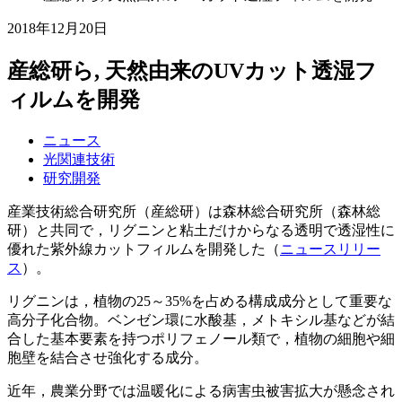
2018年12月20日
産総研ら, 天然由来のUVカット透湿フ
ィルムを開発
ニュース
光関連技術
研究開発
産業技術総合研究所（産総研）は森林総合研究所（森林総
研）と共同で，リグニンと粘土だけからなる透明で透湿性に
優れた紫外線カットフィルムを開発した（
ニュースリリー
ス
）。
リグニンは，植物の25～35%を占める構成成分として重要な
高分子化合物。ベンゼン環に水酸基，メトキシル基などが結
合した基本要素を持つポリフェノール類で，植物の細胞や細
胞壁を結合させ強化する成分。
近年，農業分野では温暖化による病害虫被害拡大が懸念され