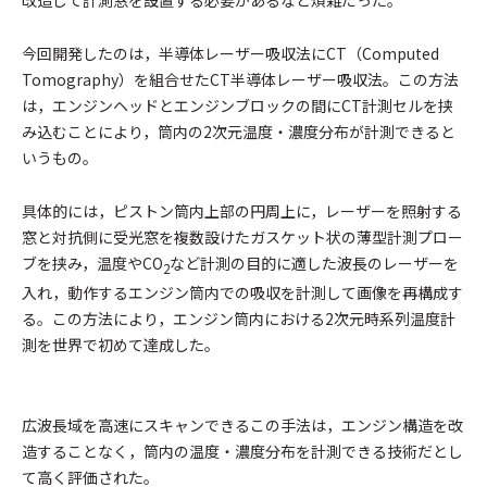
改造して計測窓を設置する必要があるなど煩雑だった。
今回開発したのは，半導体レーザー吸収法にCT（Computed
Tomography）を組合せたCT半導体レーザー吸収法。この方法
は，エンジンヘッドとエンジンブロックの間にCT計測セルを挟
み込むことにより，筒内の2次元温度・濃度分布が計測できると
いうもの。
具体的には，ピストン筒内上部の円周上に，レーザーを照射する
窓と対抗側に受光窓を複数設けたガスケット状の薄型計測プロー
ブを挟み，温度やCO
など計測の目的に適した波長のレーザーを
2
入れ，動作するエンジン筒内での吸収を計測して画像を再構成す
る。この方法により，エンジン筒内における2次元時系列温度計
測を世界で初めて達成した。
広波長域を高速にスキャンできるこの手法は，エンジン構造を改
造することなく，筒内の温度・濃度分布を計測できる技術だとし
て高く評価された。