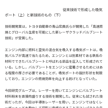
従来技術で形成した吸気
ポート（上）と新技術のもの（下）
技術開発賞は，トヨタ自動車の青山宏典氏らが開発した「高速燃
焼とグローバル生産を可能にした新レーザクラッドバルブシート
技術」が受賞した。
エンジン内部に燃料と空気の混合気を吸入する吸気ポートは，吸
気バルブが高速で当たるため，エンジンとは別素材である鉄系の
材料でできたバルブシートと呼ばれる部品を圧入して形成されて
いる。しかし，バルブシートをエンジンに密着させるためにはあ
る程度の厚さが必要であることが，吸気ポートの設計形状を制限
しており，エンジンの燃焼効率を向上する妨げとなっていた。
今回研究グループは，レーザーを用いてエンジンにバルブシート
材料粉末を直接肉盛りする技術を開発した。従来にも試された技
術だったが，今回は半導体レーザーを用い，エンジンではなくレ
ーザーヘッドを動かして円形に肉盛りすることでコンパクトな生