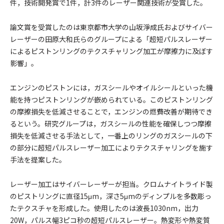
件，技術開発賞で1件，計3件のレーザー関連技術が受賞した。
論文賞を受賞したのは東京都市大学の山坂淨成氏およびサイバー
レーザーの田原大和氏らのグループによる「超短パルスレーザー
によるピストンリングのテクスチャリング加工が摩擦力に及ぼす
影響」。
エンジンのピストンには，ガスシールやオイルシールといった機
能を持つピストンリングが嵌められている。このピストンリング
の摩擦損失を低減させることで，エンジンの燃費改善が期待でき
るという。研究グループは，ガスシールの性能を確保しつつ摩擦
損失を低減させる手法として，一番上のリングのガスシールの下
の部分に超短パルスレーザー加工によりテクスチャリングを施す
手法を提案した。
レーザー加工はサイバーレーザーが担当。クロムナイトライド製
のピストリングに直径15μm，深さ5μmのディンプルを多数彫っ
たテクスチャを形成した。使用したのは波長1030nm，出力
20W，パルス幅3ピコ秒の超短パルスレーザー。熱変形や熱変質