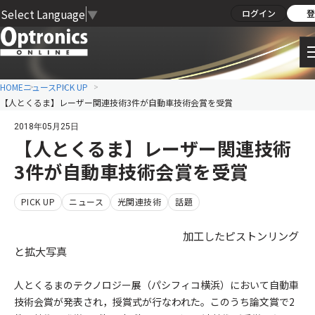
Select Language
▼
ログイン
登
HOME
ニュース
PICK UP
【人とくるま】レーザー関連技術3件が自動車技術会賞を受賞
2018年05月25日
【人とくるま】レーザー関連技術
3件が自動車技術会賞を受賞
PICK UP
ニュース
光関連技術
話題
加工したピストンリング
と拡大写真
人とくるまのテクノロジー展（パシフィコ横浜）において自動車
技術会賞が発表され，授賞式が行なわれた。このうち論文賞で2