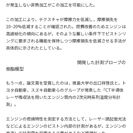
が発生しない非熱加工がこの加工を可能にした。
この加工により，テクスチャが摩擦力を低減し，摩擦損失を
10~20%低減することが確認された。燃費改善のためエンジンは
高過給化の傾向にあるが，そのような厳しい条件下でピストンリ
ングに要求される機能を保持しつつ摩擦損失を低減させる手法が
具体的に示されたとしている。
開発した計測プローブの
樹脂模型
もう一点，論文賞を受賞したのは，徳島大学の出口祥啓氏と，ト
ヨタ自動車，スズキ自動車らのグループが発表した「CT半導体
レーザ吸収法を用いたエンジン筒内の2次元時系列温度分布計
測」。
エンジンの燃焼特性を測定する方法として，レーザー誘起蛍光法
などによるエンジンのピストン内部の計測があるが，エンジンの