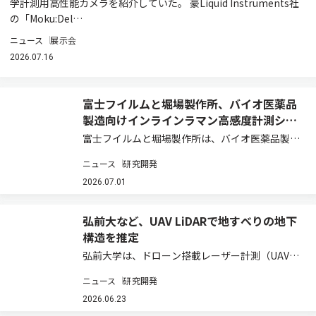
学計測用高性能カメラを紹介していた。 豪Liquid Instruments社
の「Moku:Del…
ニュース
展示会
2026.07.16
富士フイルムと堀場製作所、バイオ医薬品
製造向けインラインラマン高感度計測シス
テムを開発
富士フイルムと堀場製作所は、バイオ医薬品製造
の培養・精製工程において、タンクや装置内の成
ニュース
研究開発
分濃度を連続的にリアルタイムで可視化する「イ
ンラインラマン高感度計測システム」を共同開発
2026.07.01
した（ニュースリリース）。 バイオ医薬品の製…
弘前大など、UAV LiDARで地すべりの地下
構造を推定
弘前大学は、ドローン搭載レーザー計測（UAV
LiDAR）で取得した地表面データから、地すべり
ニュース
研究開発
の地下にある「すべり面」の形状を推定する新た
な技術を開発したと発表した（ニュースリリー
2026.06.23
ス）。 図 ドローン×3D解析による、す…