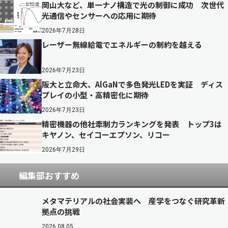
岡山大など、単一ナノ構造で光の制御に成功 次世代
光通信やセンサーへの応用に期待
2026年7月28日
レーザー無線給電でエネルギーの制約を越える
2026年7月23日
阪大と立命大、AlGaNで多色発光LEDを実証 ディス
プレイの小型・高精密化に期待
2026年7月23日
精密機器の他社牽制力ランキングを発表 トップ3は
キヤノン、セイコーエプソン、リコー
2026年7月29日
編集部おすすめ
メタマテリアルの社会実装へ 産学をつなぐ研究革新
拠点の挑戦
2026.08.05