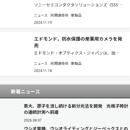
ソニーセミコンダクタソリューションズ（SSS）
は，産業機器向けに，394fpsでの高速処理と，有
ニュース
光関連技術
新製品
効約2,455万画素の多画素を両立する，裏面照射
型画素構造のグローバルシャッター機能を搭載し
2024.11.19
た積層型CMOSイメージセンサー…
エドモンド，防水保護の産業用カメラを発
売
エドモンド・オプティクス・ジャパンは，加
LUCID Vision Labsの「Atlas IP67 5GigE カメ
ニュース
光関連技術
新製品
ラ」の販売を開始したと発表した（製品ペー
ジ）。 この製品は，過酷な環境下で高いバンド幅
2024.11.18
と性能を必要とする…
新着ニュース
東大、原子を流し続ける新分光法を開発 光格子時計
の連続計測へ前進
2026.08.07
ウシオ電機、ウシオライティングとジーベックスとの