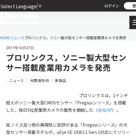
Select Language
▼
ログイン
登
HOME
ニュース
プロリンクス，ソニー製大型センサー搭載産業用カメラを発売
2017年10月27日
プロリンクス，ソニー製大型セン
サー搭載産業用カメラを発売
ニュース
光関連技術
新製品
プロリンクスは，1インチ
超えのソニー製大型CMOSセンサー「Pregiusシリーズ」を搭載
した，独IDS社産業用カメラの販売を開始した（
会社HP
）。
低ノイズ且つ色の再現性に定評がある「Pregiusシリーズ」の大
型センサー搭載モデルが，uEye SE USB3.1 Gen 1対応にてリリー