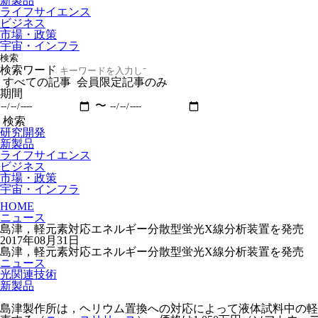
新製品
ライフサイエンス
ビジネス
市場・政策
宇宙・インフラ
検索
検索ワード
すべての記事
会員限定記事のみ
期間
〜
検索
研究開発
新製品
ライフサイエンス
ビジネス
市場・政策
宇宙・インフラ
HOME
ニュース
島津，軽元素対応エネルギー分散型蛍光X線分析装置を発売
2017年08月31日
島津，軽元素対応エネルギー分散型蛍光X線分析装置を発売
ニュース
光関連技術
新製品
島津製作所は，ヘリウム置換への対応によって液体試料中の軽元