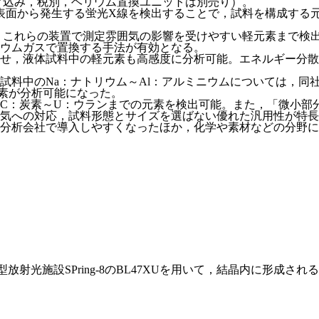
ェア込み，税別，ヘリウム置換ユニットは別売り）。
表面から発生する蛍光X線を検出することで，試料を構成する
ある。これらの装置で測定雰囲気の影響を受けやすい軽元素まで
ウムガスで置換する手法が有効となる。
せ，液体試料中の軽元素も高感度に分析可能。エネルギー分散
試料中のNa：ナトリウム～Al：アルミニウムについては，同
素が分析可能になった。
C：炭素～U：ウランまでの元素を検出可能。また，「微小部分
気への対応，試料形態とサイズを選ばない優れた汎用性が特長
分析会社で導入しやすくなったほか，化学や素材などの分野に
放射光施設SPring-8のBL47XUを用いて，結晶内に形成