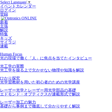
Select Language
▼
イベントカレンダー
ログイン
登録
新着
主張
解説
特集
キッズ
サイラジ
連載
Human Focus
光の現場で働く「人」に焦点を当てたインタビュー
光工学の実際
光工学を操る上で欠かせない物理や知識を解説
ひかり探究
光学習教材を用いた初心者のための光学講座
レーザー光学とレーザー用光学部品の基礎
エドモンド・オプティクスが連載形式で解説
レーザー加工の魅力
基礎から事例まで徹底して分かりやすく解説