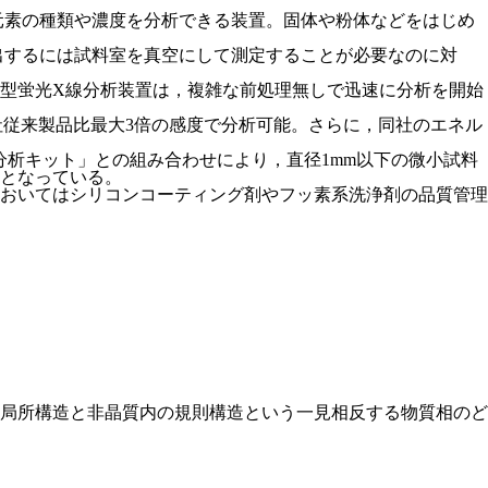
元素の種類や濃度を分析できる装置。固体や粉体などをはじめ
検出するには試料室を真空にして測定することが必要なのに対
型蛍光X線分析装置は，複雑な前処理無しで迅速に分析を開始
社従来製品比最大3倍の感度で分析可能。さらに，同社のエネル
析キット」との組み合わせにより，直径1mm以下の微小試料
となっている。
おいてはシリコンコーティング剤やフッ素系洗浄剤の品質管理
される局所構造と非晶質内の規則構造という一見相反する物質相のど