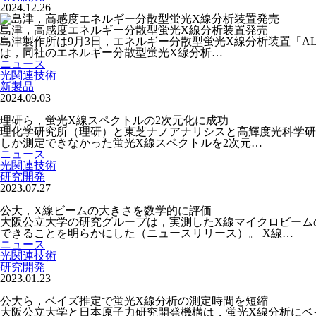
2024.12.26
島津，高感度エネルギー分散型蛍光X線分析装置発売
島津製作所は9月3日，エネルギー分散型蛍光X線分析装置「AL
は，同社のエネルギー分散型蛍光X線分析…
ニュース
光関連技術
新製品
2024.09.03
理研ら，蛍光X線スペクトルの2次元化に成功
理化学研究所（理研）と東芝ナノアナリシスと高輝度光科学研究
しか測定できなかった蛍光X線スペクトルを2次元…
ニュース
光関連技術
研究開発
2023.07.27
公大，X線ビームの大きさを数学的に評価
大阪公立大学の研究グループは，実測したX線マイクロビーム
できることを明らかにした（ニュースリリース）。 X線…
ニュース
光関連技術
研究開発
2023.01.23
公大ら，ベイズ推定で蛍光X線分析の測定時間を短縮
大阪公立大学と日本原子力研究開発機構は，蛍光X線分析にベ