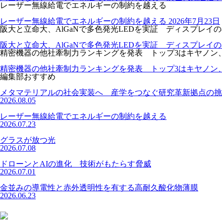
レーザー無線給電でエネルギーの制約を越える
レーザー無線給電でエネルギーの制約を越える
2026年7月23日
阪大と立命大、AlGaNで多色発光LEDを実証 ディスプレイ
阪大と立命大、AlGaNで多色発光LEDを実証 ディスプレイ
精密機器の他社牽制力ランキングを発表 トップ3はキヤノン
精密機器の他社牽制力ランキングを発表 トップ3はキヤノン
編集部おすすめ
メタマテリアルの社会実装へ 産学をつなぐ研究革新拠点の挑
2026.08.05
レーザー無線給電でエネルギーの制約を越える
2026.07.23
グラスが放つ光
2026.07.08
ドローンとAIの進化 技術がもたらす脅威
2026.07.01
金並みの導電性と赤外透明性を有する高耐久酸化物薄膜
2026.06.23