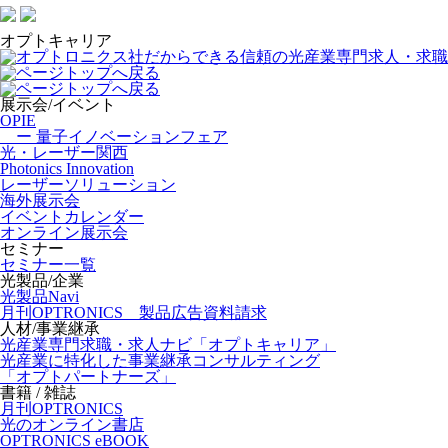
オプトキャリア
展示会/イベント
OPIE
ー 量子イノベーションフェア
光・レーザー関西
Photonics Innovation
レーザーソリューション
海外展示会
イベントカレンダー
オンライン展示会
セミナー
セミナー一覧
光製品/企業
光製品Navi
月刊OPTRONICS 製品広告資料請求
人材/事業継承
光産業専門求職・求人ナビ「オプトキャリア」
光産業に特化した事業継承コンサルティング
「オプトパートナーズ」
書籍 / 雑誌
月刊OPTRONICS
光のオンライン書店
OPTRONICS eBOOK