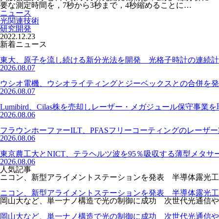
要な測定時間を，7秒から3秒まで，4秒縮めることに…
ニュース
光関連技術
研究開発
2022.12.23
新着ニュース
東大、原子を流し続ける新分光法を開発 光格子時計の連続計
2026.08.07
ウシオ電機、ウシオライティングとジーベックスとの合併を発
2026.08.07
Lumibird、Cilas株を売却しレーザー・メガジュール保守事業
2026.08.06
フラウンホーファーILT、PFASフリーコーティングのレーザ
2026.08.06
東京農工大とNICT、テラヘルツ波を95％吸収する薄型メタサ
2026.08.06
人気記事
ニコン、新型アライメントステーションを発表 半導体露光工
ニコン、新型アライメントステーションを発表 半導体露光工
岡山大など、単一ナノ構造で光の制御に成功 次世代光通信や
岡山大など、単一ナノ構造で光の制御に成功 次世代光通信や