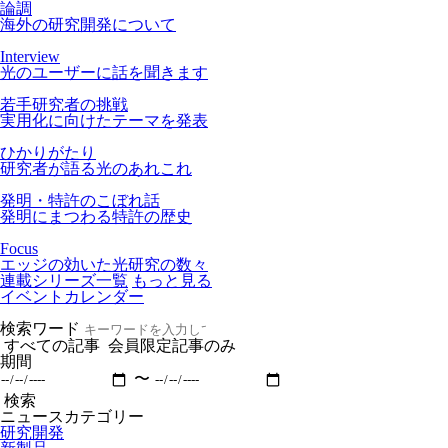
論調
海外の研究開発について
Interview
光のユーザーに話を聞きます
若手研究者の挑戦
実用化に向けたテーマを発表
ひかりがたり
研究者が語る光のあれこれ
発明・特許のこぼれ話
発明にまつわる特許の歴史
Focus
エッジの効いた光研究の数々
連載シリーズ一覧
もっと見る
イベントカレンダー
検索ワード
すべての記事
会員限定記事のみ
期間
〜
検索
ニュースカテゴリー
研究開発