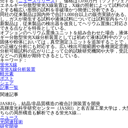
売する（
ニュースリリース
）。価格は1,050万円（ソフトウ
エネルギー分散型蛍光X線装置は，X線の照射によって試料の
とする幅広い形態の試料を非破壊かつ簡便に分析できる。
同社の従来製品は国内外で合計1,000台以上の販売実績が
し，ガスが発生する試料や液体試料については試料室内をヘリ
新製品は，従来製品の検出器を改良してヘリウム置換に対応さ
できる点などを特長としている。
オプションのヘリウム置換ユニットを組み合わせた場合，液体
ギー分散型蛍光X線分析装置としては初めて液体試料中のフッ
固体や粉体においては，真空測定ユニットを追加することで，
の正確な分析にも対応する。広い検出可能範囲や各種測定雰囲
分析可能試料の広がりによって公的試験研究機関や大学，受託
などへの貢献が期待できるとしている。
キーワード：
蛍光X線
蛍光X線分析装置
軽元素
ポスト
シェア
記事一覧
関連記事
JASRIら，結晶/非晶質構造の複合計測装置を開発
高輝度光科学研究センター（JASRI）と名古屋工業大学は，大型
ちらの局所構造も解析できる蛍光X線…
ニュース
光関連技術
研究開発