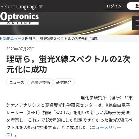
Select Language
▼
ログイン
登
HOME
ニュース
理研ら，蛍光X線スペクトルの2次元化に成功
2023年07月27日
理研ら，蛍光X線スペクトルの2次
元化に成功
ニュース
光関連技術
研究開発
理化学研究所（理研）と東
芝ナノアナリシスと高輝度光科学研究センターは，X線自由電子
レーザー（XFEL）施設「SACLA」を用いた新しい非線形分光法
を考案し，これまで1次元的にしか測定できなかった蛍光X線スペ
クトルを2次元に拡張することに成功した（
ニュースリリー
ス
）。