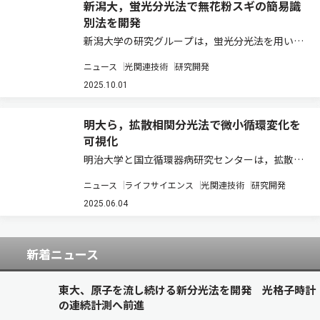
新潟大，蛍光分光法で無花粉スギの簡易識
別法を開発
新潟大学の研究グループは，蛍光分光法を用いた
無花粉スギの簡易識別技術を開発した（ニュース
ニュース
光関連技術
研究開発
リリース）。 無花粉スギの花粉を飛ばさない性質
は，雄性不稔遺伝子と呼ばれる1つの潜性遺伝子
2025.10.01
で決まる。そのため，両親から雄性不稔遺伝子…
明大ら，拡散相関分光法で微小循環変化を
可視化
明治大学と国立循環器病研究センターは，拡散相
関分光法（DCS）を用いた非侵襲的・連続的な微
ニュース
ライフサイエンス
光関連技術
研究開発
小循環不全のモニタリング技術の実証に成功した
（ニュースリリース）。 ショックとは，さまざま
2025.06.04
な理由で臓器に十分な血液が届かなくなる，…
新着ニュース
東大、原子を流し続ける新分光法を開発 光格子時計
の連続計測へ前進