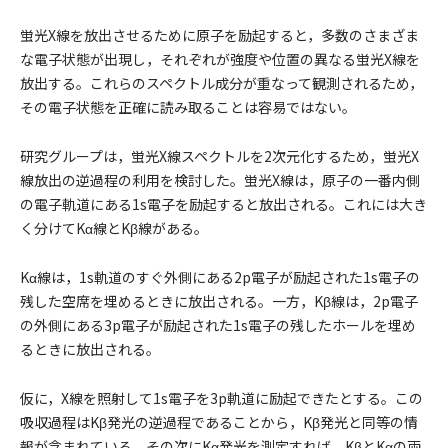
蛍光X線を放出させるために原子を励起すると，多数のさまざま
な電子状態が出現し，それぞれが強度や位置の異なる蛍光X線を
放出する。これらのスペクトル成分が重なって観測されるため，
その電子状態を正確に読み取ることは容易ではない。
研究グループは，蛍光X線スペクトルを2次元化するため，蛍光X
線放出の逆過程の利用を検討した。蛍光X線は，原子の一番内側
の電子軌道にある1s電子を励起すると放出される。これには大き
く分けてKα線とKβ線がある。
Kα線は，1s軌道のすぐ外側にある2p電子が励起された1s電子の
残した空席を埋めるときに放出される。一方，Kβ線は，2p電子
の外側にある3p電子が励起された1s電子の残したホールを埋め
るときに放出される。
仮に，X線を照射して1s電子を3p軌道に励起できたとする。この
吸収過程はKβ発光の逆過程であることから，Kβ発光と同等の情
報が含まれている。その次にKα発光を測定すれば，KβとKαの両