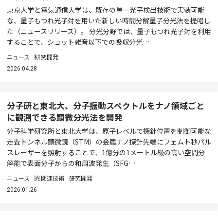
東京大学と電気通信大学は、既存の単一光子検出技術で実装可能
な、量子もつれ光子対を用いた新しい時間分解量子分光法を提唱し
た（ニュースリリース）。 分光分野では、量子もつれ光子対を利用
することで、ショット雑音以下での吸収分光…
ニュース
研究開発
2026.04.28
分子研と東北大、分子振動スペクトルをナノ領域ごと
に観測できる顕微分光法を開発
分子科学研究所と東北大学は、原子レベルで探針位置を制御可能な
走査トンネル顕微鏡（STM）の金属ナノ探針先端にフェムト秒パル
スレーザーを照射することで、1億分の1メートル級の高い空間分
解能で表面分子からの和周波発生（SFG…
ニュース
光関連技術
研究開発
2026.01.26