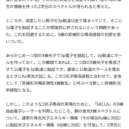
方の情報を持った2次元のスペクトルが得られると考えた。
ところが，測定したい原子の3p軌道は全て埋まっていて，そこに
1s電子を励起することが原理的に許されないという問題があっ
た。これを回避するために，X線の非線形な吸収過程の利用を思
いついた。
あらかじめ一つ目のX線光子で3p電子を励起して，3p軌道にホー
ルを作っておく。この瞬間であれば，二つ目のX線光子を吸収さ
せて1s電子を3p軌道に励起でき，最後に1s軌道のホールを埋め
るときにKα発光が起こる。この2光子吸収過程と合わせて，全体
として「非線形共鳴非弾性X線散乱」と呼ぶべき新しい非線形光
学過程となる。
しかし，このような2光子吸収の実現のために，「SACLA」のX線
自由電子レーザーを利用したところ，銅の蛍光X線スペクトルに
ついて，通常の発光光子エネルギー情報（今の場合Kα線に対応）
に励起光子エネルギー情報（Kβ線に対応）を付加して，2次元に