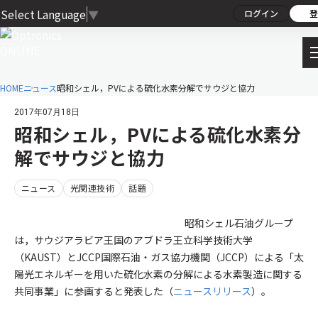
Select Language
▼
ログイン
登
HOME
ニュース
昭和シェル，PVによる硫化水素分解でサウジと協力
2017年07月18日
昭和シェル，PVによる硫化水素分
解でサウジと協力
ニュース
光関連技術
話題
昭和シェル石油グループ
は，サウジアラビア王国のアブドラ王立科学技術大学
（KAUST）とJCCP国際石油・ガス協力機関（JCCP）による「太
陽光エネルギーを用いた硫化水素の分解による水素製造に関する
共同事業」に参画すると発表した（
ニュースリリース
）。