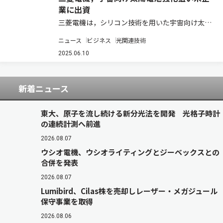
業に出資
三菱電機は，シリコン技術を用いた宇宙向け太陽
電池セルを開発・製造する米国発のスタートアッ
ニュース
ビジネス
光関連技術
プ企業，Solestial（ソレスティアル）へ出資した
（ニュースリリース）。 近年，人工衛星の小型
2025.06.10
化，低価格化が進み，低軌道でのコン…
新着ニュース
東大、原子を流し続ける新分光法を開発 光格子時計
の連続計測へ前進
2026.08.07
ウシオ電機、ウシオライティングとジーベックスとの
合併を発表
2026.08.07
Lumibird、Cilas株を売却しレーザー・メガジュール
保守事業を取得
2026.08.06