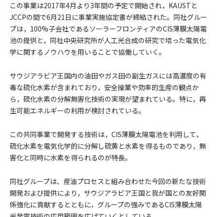
この事業は2017年4月より3年間の予定で開始され，KAUSTと
JCCPの間で6月21日に事業実施協定書が締結された。同社グルー
プは，100%子会社であるソーラーフロンティアのCIS薄膜太陽電
池の提供と，同社中央研究所が人工光合成の研究で培った電気化
学に関するノウハウを用いることで協働していく。
サウジアラビア王国内の油田やガス田の副生ガスには高濃度の有
毒な硫化水素が含まれており，安全操業や効率的生産の観点か
ら，硫化水素の分解無害化技術の実現が望まれている。特に，再
生可能エネルギーの利用が検討されている。
この共同事業で開発する技術は，CIS薄膜太陽電池を利用して，
硫化水素を電気化学的に分解し硫黄と水素を得るものであり，無
害化と同時に水素を得られるのが特長。
同社グループは、産油プロセスと組み合わせた今回の新たな技術
開発および提供により，サウジアラビア王国と我が国との友好関
係強化に貢献するとともに，グループの強みであるCIS薄膜太陽
光発電技術の応用範囲を広げていくとしている。