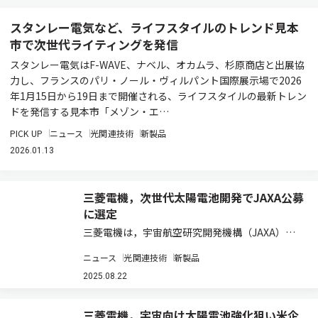
スタンレー電気など、ライフスタイルのトレンド見本
市で次世代ライティングを発信
スタンレー電気はF-WAVE、ナベル、オカムラ、杉原商店と出展協
力し、フランスのパリ・ノール・ヴィルパント国際展示場で2026
年1月15日から19日まで開催される、ライフスタイルの最新トレン
ドを発信する見本市「メゾン・エ…
PICK UP
ニュース
光関連技術
新製品
2026.01.13
三菱電機，次世代太陽電池開発でJAXA公募
に選定
三菱電機は，宇宙航空研究開発機構（JAXA）が
実施する宇宙戦略基金第一期の公募テーマの一つ
ニュース
光関連技術
新製品
である「衛星サプライチェーン構築のための衛星
部品・コンポーネントの開発・実証」（分野：衛
2025.08.22
星等）において，技術開発課題「国産太陽電池…
三菱電機，宇宙向け太陽電池強化狙い米企