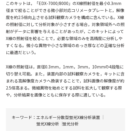
このキットは，「EDX-7000/8000」のX線照射径を最小0.3mm
径まで絞ることができる微小部対応コリメータプレートと，解像
度を約2.5倍向上させる試料観察カメラを構成に含んでいる。X線
の照射径に対して分析対象が小さすぎる場合，対象領域外への照
射がデータに影響を与えることがあったが，このキットによって
X線の照射径を絞ることで，必要な領域のみを高精度に分析しや
すくなる。微小な異物や小さな領域のめっき厚などの正確な分析
に最適だという。
X線の照射径は，直径0.3mm，1mm，3mm，10mmの4段階に
切り替え可能。また，装置内部の試料観察カメラを，キットに含
まれる高解像度カメラへ換装することで，試料画像の解像度が約
2.5倍高まる。微細異物を始めとする試料を拡大して観察する際
や，分析結果を画像とともに保存する際に適している。
キーワード：
エネルギー分散型蛍光X線分析装置
蛍光X線分析
蛍光分析