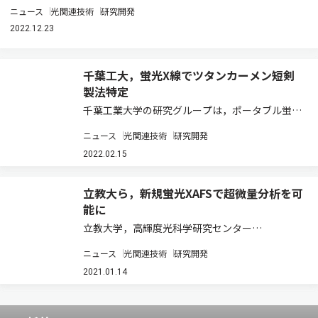
ニュース
光関連技術
研究開発
2022.12.23
千葉工大，蛍光X線でツタンカーメン短剣
製法特定
千葉工業大学の研究グループは，ポータブル蛍光
X線分析装置を用いてツタンカーメンの鉄剣の非
ニュース
光関連技術
研究開発
破壊・非接触での化学分析を行なった結果，鉄剣
が低温鍛造により製造されたこと，エジプト国外
2022.02.15
から持ち込まれた可能性があることを明らかに
し…
立教大ら，新規蛍光XAFSで超微量分析を可
能に
立教大学，高輝度光科学研究センター
（JASRI），東京大学は，超伝導転移端検出器
ニュース
光関連技術
研究開発
（Transition Edge Sensors；TES）の利用を推
進する国際研究グループと共同で，大型放射光施
2021.01.14
設 SPring-8のビーム…