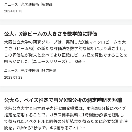
ニュース
光関連技術
新製品
2024.01.18
公大，X線ビームの大きさを数学的に評価
大阪公立大学の研究グループは，実測したX線マイクロビームの大
きさ（ビーム径）の新たな評価法を数学的な解析により導き出し，
この評価法が従来と比べてより正確にビーム径を算出できることを
明らかにした（ニュースリリース）。 X線…
ニュース
光関連技術
研究開発
2023.01.23
公大ら，ベイズ推定で蛍光X線分析の測定時間を短縮
大阪公立大学と日本原子力研究開発機構は，蛍光X線分析にベイズ
推定を応用することで，ガラス標準試料に1時間蛍光X線を照射し
て得られたスペクトルと同等の分析結果を得るために必要な測定時
間を，7秒から3秒まで，4秒縮めることに…