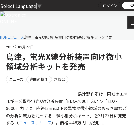
Select Language
▼
ログイン
登
HOME
ニュース
島津，蛍光X線分析装置向け微小領域分析キットを発売
2017年03月27日
島津，蛍光X線分析装置向け微小
領域分析キットを発売
ニュース
光関連技術
新製品
島津製作所は，同社のエネ
ルギー分散型蛍光X線分析装置「EDX-7000」および「EDX-
8000」向けに，直径1mm以下の異物や微小領域のめっき厚など
の分析に威力を発揮する「微小部分析キット」を3月27日に発売
する（
ニュースリリース
）。価格は48万円（税別）。