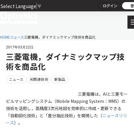
Select Language
▼
ログイン
登
HOME
ニュース
三菱電機，ダイナミックマップ技術を商品化
2017年03月22日
三菱電機，ダイナミックマップ技
術を商品化
ニュース
光関連技術
新製品
三菱電機は，AIと三菱モー
ビルマッピングシステム（Mobile Mapping System：MMS）の
技術を活用し，高精度3次元地図を効率的に作成・更新できる
「自動図化技術」と「差分抽出技術」を開発した（
ニュースリリ
ース
）。