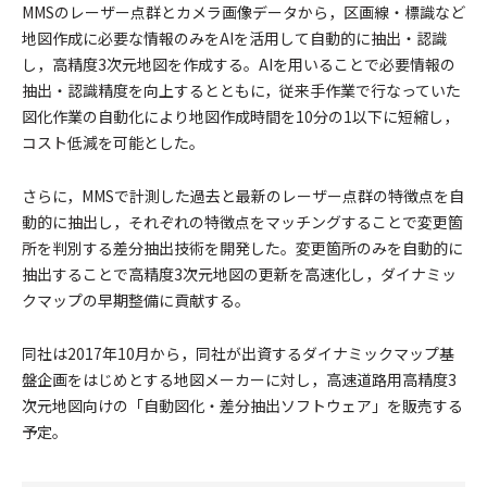
MMSのレーザー点群とカメラ画像データから，区画線・標識など
地図作成に必要な情報のみをAIを活用して自動的に抽出・認識
し，高精度3次元地図を作成する。AIを用いることで必要情報の
抽出・認識精度を向上するとともに，従来手作業で行なっていた
図化作業の自動化により地図作成時間を10分の1以下に短縮し，
コスト低減を可能とした。
さらに，MMSで計測した過去と最新のレーザー点群の特徴点を自
動的に抽出し，それぞれの特徴点をマッチングすることで変更箇
所を判別する差分抽出技術を開発した。変更箇所のみを自動的に
抽出することで高精度3次元地図の更新を高速化し，ダイナミッ
クマップの早期整備に貢献する。
同社は2017年10月から，同社が出資するダイナミックマップ基
盤企画をはじめとする地図メーカーに対し，高速道路用高精度3
次元地図向けの「自動図化・差分抽出ソフトウェア」を販売する
予定。