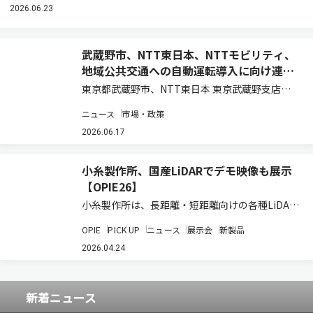
2026.06.23
武蔵野市、NTT東日本、NTTモビリティ、
地域公共交通への自動運転導入に向け連携
協定を締結
東京都武蔵野市、NTT東日本 東京武蔵野支店、
NTTモビリティは、2026年6月16日、「地域公共
ニュース
市場・政策
交通への自動運転導入に向けた連携協定」を締結
した（ニュースリリース）。 今回の協定は、武蔵
2026.06.17
野市内における持続可能な地域公共…
小糸製作所、国産LiDARでデモ映像も展示
【OPIE26】
小糸製作所は、長距離・短距離向けの各種LiDAR
の開発を進めているが、OPIE26においてデモも
OPIE
PICK UP
ニュース
展示会
新製品
交えて出展した。 同社は2018年より、LiDARベ
ンチャー企業 米Cepton社と協業し、現在は短距
2026.04.24
離タイプと長距離タイプ…
新着ニュース