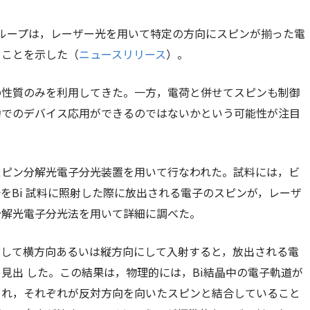
ループは，レーザー光を用いて特定の方向にスピンが揃った電
ることを示した（
ニュースリリース
）。
の性質のみを利用してきた。一方，電荷と併せてスピンも制御
力でのデバイス応用ができるのではないかという可能性が注目
スピン分解光電子分光装置を用いて行なわれた。試料には，ビ
をBi 試料に照射した際に放出される電子のスピンが，レーザ
分解光電子分光法を用いて詳細に調べた。
対して横方向あるいは縦方向にして入射すると，放出される電
見出 した。この結果は，物理的には，Bi結晶中の電子軌道が
られ，それぞれが反対方向を向いたスピンと結合していること