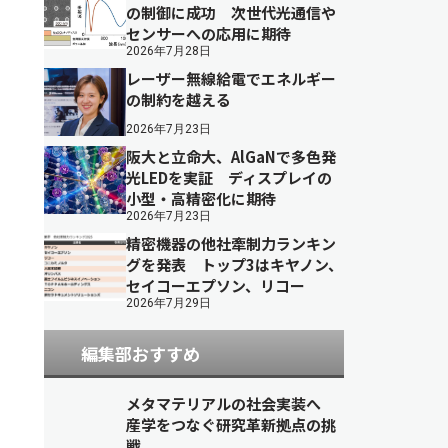
の制御に成功 次世代光通信や
センサーへの応用に期待
2026年7月28日
レーザー無線給電でエネルギー
の制約を越える
2026年7月23日
阪大と立命大、AlGaNで多色発
光LEDを実証 ディスプレイの
小型・高精密化に期待
2026年7月23日
精密機器の他社牽制力ランキン
グを発表 トップ3はキヤノン、
セイコーエプソン、リコー
2026年7月29日
編集部おすすめ
メタマテリアルの社会実装へ
産学をつなぐ研究革新拠点の挑
戦