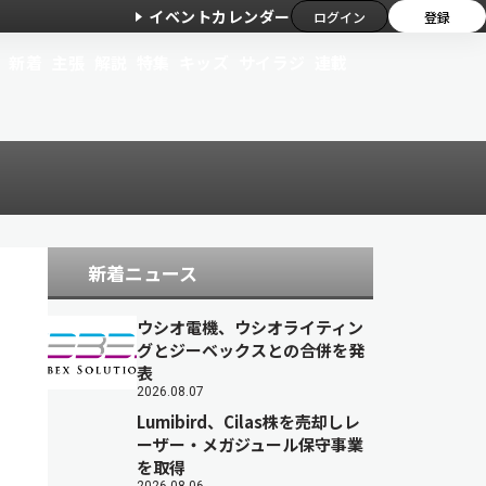
イベントカレンダー
ログイン
登録
新着
主張
解説
特集
キッズ
サイラジ
連載
新着ニュース
ウシオ電機、ウシオライティン
グとジーベックスとの合併を発
表
2026.08.07
Lumibird、Cilas株を売却しレ
ーザー・メガジュール保守事業
を取得