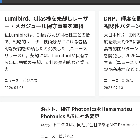
Lumibird、Cilas株を売却しレーザ
DNP、輝度を
ー・メガジュール保守事業を取得
視認性パター
仏Lumibirdは、Cilasおよび同社株主との間
大日本印刷（DN
で、戦略的レーザー技術分野における包括
度を最大約3倍に
的な契約を締結したと発表した（ニュース
高視認性パターン
リリース）。契約には、Lumibirdが保有す
を開発し、2026
るCilas株式の売却、両社の長期的な産業協
する（ニュースリ
力…
設や寒冷地などで
ニュース
ビジネス
ニュース
新製品
2026.08.06
2026.07.13
浜ホト、NKT PhotonicsをHamamatsu
Photonics A/Sに社名変更
浜松ホトニクスは、同社子会社であるNKT Photonics
A/Sの社名を、2026年6月25日付でHamamatsu
ニュース
ビジネス
Photonics A/Sに変更し、浜松ホトニクスグループに