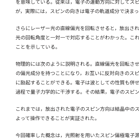
を意味している。従来は，電子の運動方向に対してス
が，実際には，スピンの向きは電子の軌道成分で決まっ
さらにレーザー光の直線偏光を回転させると，放出さ
光の回転角度と一対一で対応することがわかった。こ
ことを示している。
物理的には次のように説明される。直線偏光を回転さ
の偏光成分を持つことになり，お互いに反対向きのス
に励起することができる。電子は波としての性質も併
過程で量子力学的に干渉する。その結果，電子のスピ
これまでは，放出された電子のスピン方向は結晶中の
よって操作できることが実証された。
今回確率した概念は，光照射を用いたスピン偏極電子