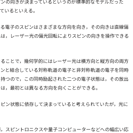
ピンの向きが決まっているというのが標準的なモデルだった
ているといえる。
れる電子のスピンはさまざまな方向を向き，その向きは直線偏
れは，レーザー光の偏光回転によりスピンの向きを操作できる
せることで，幾何学的にはレーザー光は横方向と縦方向の両方
ピンと結合している対称軌道の電子と非対称軌道の電子を同時
せ持つので，この同時励起された二つの電子状態は，その放出
ンは，最初とは異なる方向を向くことができる。
スピン状態に依存して決まっていると考えられていたが，光に
源，スピントロニクスや量子コンピューターなどへの幅広い応