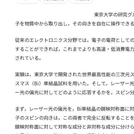
東京大学の研究グ
子を物質中から取り出し，その向きを自在に操作でき
従来のエレクトロニクス分野では，電子の電荷として
することができれば，これまでよりも高速・低消費電
されている。
実験は，東京大学で開発された世界最高性能の三次元
スマス（Bi）単結晶試料を用いた。そして，レーザー光
ー光の偏光に対してどのように応答するかを，スピン
まず，レーザー光の偏光を，Bi単結晶の鏡映対称面に
子のスピンの向きは，この両者で完全に反転することを
鏡映対称面に対して対称な成分と非対称な成分に分け