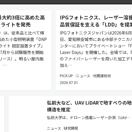
最大約3倍に高めた高
IPGフォトニクス、レーザー溶
ンライトを発売
品質保証を支える「LDD」を提
P）は、従来品と比べて輝
IPGフォトニクスジャパンは2026年6月
高めた小型照明装置「DNP
日、愛知県安城市にある中部テクニカ
ライト 固定設置タイプ」
ンターにおいてプライベートショー『Fi
年7月から試験販売を開始
Laser Days』を開催した。会場では
リース）。明るい屋内施
のファイバーレーザーを用いた加工デ
、…
加え…
PICK UP
ニュース
光関連技術
2026.07.01
弘前大など、UAV LiDARで地すべりの
構造を推定
弘前大学は、ドローン搭載レーザー計測（UAV
LiDAR）で取得した地表面データから、地すべり
ニュース
研究開発
下にある「すべり面」の形状を推定する新たな技