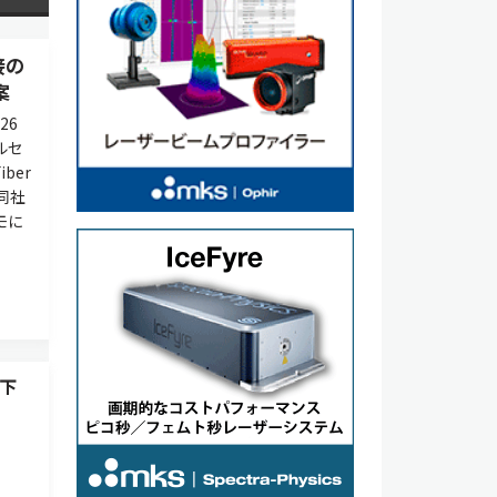
接の
案
26
ルセ
ber
、同社
モに
地下
の地
術を