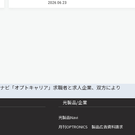
2026.06.23
開発したと発表した（ニュースリリース）。 図
ーン×3D解析による、す…
光製品/企業
光製品Navi
月刊OPTRONICS 製品広告資料請求