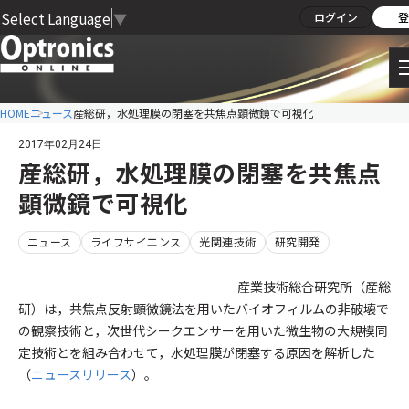
Select Language
▼
ログイン
登
HOME
ニュース
産総研，水処理膜の閉塞を共焦点顕微鏡で可視化
2017年02月24日
産総研，水処理膜の閉塞を共焦点
顕微鏡で可視化
ニュース
ライフサイエンス
光関連技術
研究開発
産業技術総合研究所（産総
研）は，共焦点反射顕微鏡法を用いたバイオフィルムの非破壊で
の観察技術と，次世代シークエンサーを用いた微生物の大規模同
定技術とを組み合わせて，水処理膜が閉塞する原因を解析した
（
ニュースリリース
）。