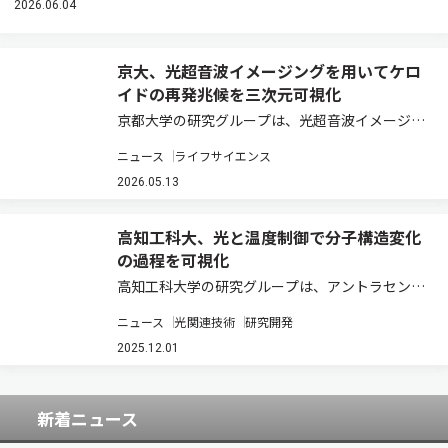
2026.06.04
京大、光超音波イメージングを用いてケロ
イドの再発兆候を三次元可視化
京都大学の研究グループは、光超音波イメージン
グを用いて、ケロイドの再発に微小循環の高酸素
ニュース
ライフサイエンス
化が生じることを明らかにした（ニュースリリー
ス）。 ケロイドは難治性皮膚疾患の一つであり、
2026.05.13
強いかゆみや痛みを生じる。ステロイド局所注…
高知工科大、光と温度制御で分子構造変化
の過程を可視化
高知工科大学の研究グループは、アントラセン
[4+4]光環化付加反応の反応速度を大幅に遅ら
ニュース
光関連技術
研究開発
せ、反応途中の中間状態を世界で初めて直接可視
化することに成功した（ニュースリリース）。 ア
2025.12.01
ントラセンは、炭化水素化合物の一つで、発光…
新着ニュース