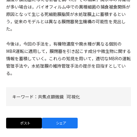
が多い場合は，バイオフィルム中での異種細菌の捕食被食関係が
原因となって生じる死細胞膜脂質が水処理膜上に蓄積するとい
う，従来のモデルとは異なる膜閉塞発生機構の可能性を見出し
た。
今後は，今回の手法を，有機物濃度や廃水種が異なる個別の
MBR運転に適用して，膜閉塞を引き起こす成分や微生物に関する
情報を蓄積していく。これらの知見を用いて，適切なMBRの運転
管理手法や，水処理膜の維持管理手法の提示を目指すとしてい
る。
キーワード：
共焦点顕微鏡
可視化
ポスト
シェア