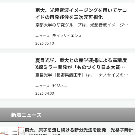
京大、光超音波イメージングを用いてケロ
イドの再発兆候を三次元可視化
京都大学の研究グループは、光超音波イメージン
グを用いて、ケロイドの再発に微小循環の高酸素
ニュース
ライフサイエンス
化が生じることを明らかにした（ニュースリリー
ス）。 ケロイドは難治性皮膚疾患の一つであり、
2026.05.13
強いかゆみや痛みを生じる。ステロイド局所注…
夏目光学、東大との産学連携による高精度
X線ミラー開発が「ものづくり日本大賞」
優秀賞を受賞
夏目光学（長野県飯田市）は、「ナノサイズの微
小世界から何億光年と遥か宇宙の彼方を探る高精
ニュース
ビジネス
度X線ミラーの開発」により、第10回「ものづく
り日本大賞」優秀賞を受賞した（ニュースリリー
2026.04.03
ス）。本開発は、東京大学先端科学技術研究セ…
新着ニュース
東大、原子を流し続ける新分光法を開発 光格子時計