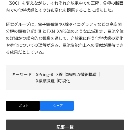
（SOC）を変えながら，それぞれ充放電中での正極，負極の断面
内での化学状態とその分布変化を観察することに成功した。
研究グループは，電子顕微鏡やX線タイコグラフィなどの高空間
分解の顕微分光計測とTXM−XAFS法のような広域測定，電池全体
の詳細かつ総合的な観察を通して，充放電に伴う化学状態の変化
や劣化についての理解が進み，電池性能向上への貢献が期待でき
る成果だとしている。
キーワード：
SPring-8
X線
X線吸収微細構造
X線顕微鏡
可視化
ポスト
シェア
記事一覧