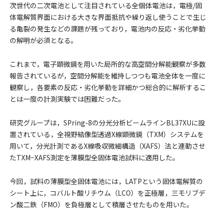
次世代の二次電池として注目されている全個体電池は，電極/固
体電解質界面における大きな界面抵抗や繰り返し使うことで生じ
る亀裂の発生などの課題が残っており，電池内の反応・劣化挙動
の解明が必須となる。
これまで，電子顕微鏡を用いた局所的な高空間分解能観察が多数
報告されているが，空間分解能を維持しつつも電池全体を一度に
観察し，各要素の反応・劣化挙動を詳細かつ総合的に解析するこ
とは一度の計測実験では困難だった。
研究グループは，SPring-8の分光分析ビームラインBL37XUに設
置されている，全視野結像型透過X線顕微鏡（TXM）システムを
用いて，分光計測であるX線吸収微細構造（XAFS）法と連動させ
たTXM−XAFS測定を薄膜型全固体電池試料に適用した。
今回，試料の薄膜型全固体電池には，LATPという固体電解質の
シート上に，コバルト酸リチウム（LCO）を正極層，三モリブデ
ン酸二鉄（FMO）を負極層として積層させたものを用いた。