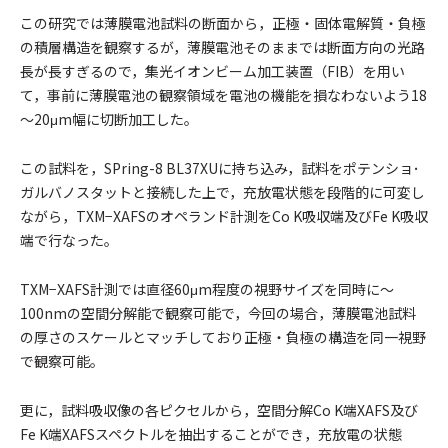
この研究では薄膜電池試料の断面から，正極・固体電解質・負極
の積層構造を観察するが，薄膜電池そのままでは断面方向の光路
長が長すぎるので，集光イオンビーム加工装置（FIB）を用い
て，事前に薄膜電池の観察領域を電池の機能を損なわないよう18
～20μm幅に切断加工した。
この試料を，SPring-8 BL37XUに持ち込み，試料をポテンショ･
ガルバノスタットと接続した上で，充放電状態を段階的に可変し
ながら，TXM−XAFSのオペランド計測をCo K吸収端及びFe K吸収
端で行なった。
TXM−XAFS計測では直径60μm程度の視野サイズを同時に～
100nmの空間分解能で観察可能で，今回の場合，薄膜電池試料
の厚さのスケールとマッチしており正極・負極の構造を同一視野
で観察可能。
更に，試料吸収像の各ピクセルから，空間分解Co K端XAFS及び
Fe K端XAFSスペクトルを抽出することができ，充放電の状態