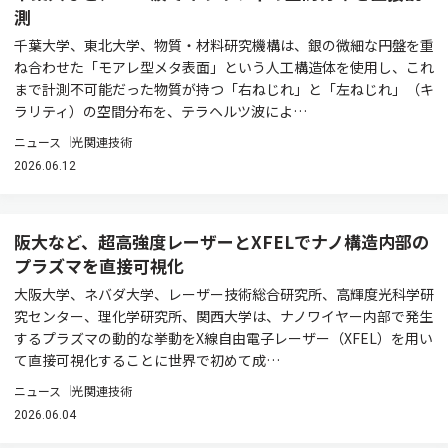
測
千葉大学、東北大学、物質・材料研究機構は、銀の微細な円盤を重
ね合わせた「モアレ型メタ表面」という人工構造体を使用し、これ
まで計測不可能だった物質が持つ「右ねじれ」と「左ねじれ」（キ
ラリティ）の空間分布を、テラヘルツ波によ…
ニュース
光関連技術
2026.06.12
阪大など、超高強度レーザーとXFELでナノ構造内部の
プラズマを直接可視化
大阪大学、ネバダ大学、レーザー技術総合研究所、高輝度光科学研
究センター、理化学研究所、関西大学は、ナノワイヤー内部で発生
するプラズマの動的な挙動をX線自由電子レーザー（XFEL）を用い
て直接可視化することに世界で初めて成…
ニュース
光関連技術
2026.06.04