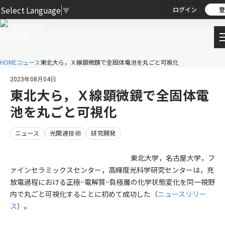
Select Language
▼
ログイン
登
HOME
ニュース
東北大ら，Ｘ線顕微鏡で全固体電池を丸ごと可視化
2023年08月04日
東北大ら，Ｘ線顕微鏡で全固体電
池を丸ごと可視化
ニュース
光関連技術
研究開発
東北大学，名古屋大学，フ
ァインセラミックスセンター，高輝度光科学研究センターは，充
放電過程における正極−電解質−負極層の化学状態変化を同一視野
内で丸ごと可視化することに初めて成功した（
ニュースリリー
ス
）。