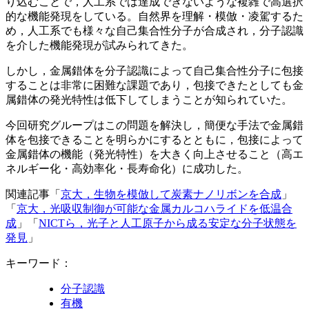
り込むことで，人工系では達成できないような複雑で高選択
的な機能発現をしている。自然界を理解・模倣・凌駕するた
め，人工系でも様々な自己集合性分子が合成され，分子認識
を介した機能発現が試みられてきた。
しかし，金属錯体を分子認識によって自己集合性分子に包接
することは非常に困難な課題であり，包接できたとしても金
属錯体の発光特性は低下してしまうことが知られていた。
今回研究グループはこの問題を解決し，簡便な手法で金属錯
体を包接できることを明らかにするとともに，包接によって
金属錯体の機能（発光特性）を大きく向上させること（高エ
ネルギー化・高効率化・長寿命化）に成功した。
関連記事「
京大，生物を模倣して炭素ナノリボンを合成
」
「
京大，光吸収制御が可能な金属カルコハライドを低温合
成
」「
NICTら，光子と人工原子から成る安定な分子状態を
発見
」
キーワード：
分子認識
有機