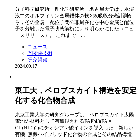
分子科学研究所，理化学研究所，名古屋大学は，水溶
液中のポルフィリン金属錯体の軟X線吸収分光計測か
ら，その金属―配位子間の非局在化を中心金属と配位
子を分離した電子状態解析により明らかにした（ニュ
ースリリース）。 これまで，…
ニュース
光関連技術
研究開発
2024.09.17
東工大，ペロブスカイト構造を安定
化する化合物合成
東京工業大学の研究グループは，ペロブスカイト太陽
電池の材料として有望視されるFAPbI3(FA =
CH(NH2)2)にチオシアン酸イオンを導入した，新しい
有機−無機ハイブリッド化合物の合成とその結晶構造