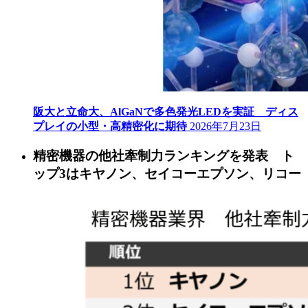
阪大と立命大、AlGaNで多色発光LEDを実証 ディス
プレイの小型・高精密化に期待
2026年7月23日
精密機器の他社牽制力ランキングを発表 ト
ップ3はキヤノン、セイコーエプソン、リコー