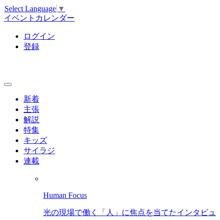
Select Language
▼
イベントカレンダー
ログイン
登録
新着
主張
解説
特集
キッズ
サイラジ
連載
Human Focus
光の現場で働く「人」に焦点を当てたインタビュ