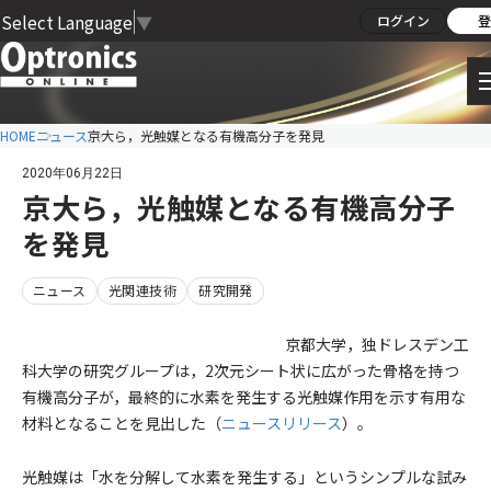
Select Language
▼
ログイン
登
HOME
ニュース
京大ら，光触媒となる有機高分子を発見
2020年06月22日
京大ら，光触媒となる有機高分子
を発見
ニュース
光関連技術
研究開発
京都大学，独ドレスデン工
科大学の研究グループは，2次元シート状に広がった骨格を持つ
有機高分子が，最終的に水素を発生する光触媒作用を示す有用な
材料となることを見出した（
ニュースリリース
）。
光触媒は「水を分解して水素を発生する」というシンプルな試み