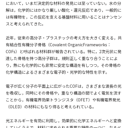
において，いまだ決定的な材料の発見には至っていない。水の分
解は，化学的にはかなり厳しい酸化・還元反応であり，一般的に
は有機物を，この反応を支える基盤材料に用いることはナンセン
スと考えられてきた。
近年，従来の高分子・プラスチックの考え方を大きく変える，共
有結合性有機分子骨格（Covalent OrganicFrameworks：
COFs）と呼ばれる材料群が報告されている。特に，2次元状に発
達した骨格を持つ高分子群は，規則正しく重なり合うことによ
り，熱にも化学的にも非常に安定な構造を有しつつ，その骨格の
化学構造によるさまざまな電子的・光学的な特性を示す。
電子が広く分子の平面上に広がったCOFは，さまざまな波長の光
を吸収し，同時にその骨格や，重なり構造の間でよく電気を流す
ことから，有機電界効果トランジスタ（OFET）や有機電界発光
（OLED）の材料にもなり得ると考えられている。
光エネルギーを有効に利用し，効果的に化学エネルギーへと変換
していくうえで，材料に求められる重要な特性の一つに，なるべ