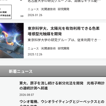
名古屋大学の研究グループは、高価なキラル配位
子X*の使用量を最小限に抑えることができる理想
ニュース
光関連技術
研究開発
的なデザインの鉄（III）光触媒の開発に成功した
（ニュースリリース）。 金属光触媒は、非金属光
2026.01.26
触媒に比べて耐久性に優れている点や、…
東京科学大、太陽光を有効利用できる色素
増感型光触媒を開発
東京科学大学の研究グループは、従来利用できな
かった波長の可視光も利用できる新しい色素増感
ニュース
光関連技術
研究開発
型光触媒を開発した（ニュースリリース）。 クリ
ーンなエネルギー源として注目されている水素を
2025.12.26
生成する手法の一つとして、光触媒の研究が盛…
新着ニュース
東大、原子を流し続ける新分光法を開発 光格子時計
の連続計測へ前進
2026.08.07
ウシオ電機、ウシオライティングとジーベックスとの