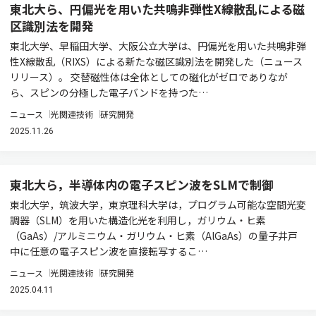
東北大ら、円偏光を用いた共鳴非弾性X線散乱による磁
区識別法を開発
東北大学、早稲田大学、大阪公立大学は、円偏光を用いた共鳴非弾
性X線散乱（RIXS）による新たな磁区識別法を開発した（ニュース
リリース）。 交替磁性体は全体としての磁化がゼロでありなが
ら、スピンの分極した電子バンドを持つた…
ニュース
光関連技術
研究開発
2025.11.26
東北大ら，半導体内の電子スピン波をSLMで制御
東北大学，筑波大学，東京理科大学は，プログラム可能な空間光変
調器（SLM）を用いた構造化光を利用し，ガリウム・ヒ素
（GaAs）/アルミニウム・ガリウム・ヒ素（AlGaAs）の量子井戸
中に任意の電子スピン波を直接転写するこ…
ニュース
光関連技術
研究開発
2025.04.11