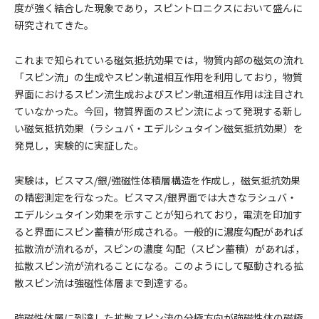
度が強く結合した現象であり，スピントロニクスにおいて盛んに
研究されてきた。
これまで知られている磁気抵抗効果では，物質内部の磁気の流れ
「スピン流」の生成やスピン軌道相互作用を利用しており，物質
界面におけるスピン流生成およびスピン軌道相互作用は注目され
ていなかった。今回，物質界面のスピン流によって発現する新し
い磁気抵抗効果（ラシュバ・エデルシュタイン磁気抵抗効果）を
発見し，実験的に実証した。
実験は，ビスマス/銀/強磁性体積層構造を作成し，磁気抵抗効果
の精密測定を行なった。ビスマス/銀界面では大きなラシュバ・
エデルシュタイン効果を示すことが知られており，電流を印加す
ると界面にスピン蓄積が形成される。一般的に濃度勾配があれば
拡散流が流れるが，スピンの濃度 勾配（スピン蓄積）があれば，
拡散スピン流が流れることになる。このようにして駆動される拡
散スピン流は強磁性体層まで到達する。
強磁性体層に到達した拡散スピン流の分極方向が強磁性体の磁極