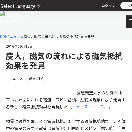
Select Language
▼
ログイン
登
HOME
ニュース
慶大，磁気の流れによる磁気抵抗効果を発見
2016年09月12日
慶大，磁気の流れによる磁気抵抗
効果を発見
ニュース
研究開発
慶應義塾大学の研究グルー
プは，界面における電流－スピン蓄積相互変換現象により発現す
る新しい磁気抵抗効果を発見した（
ニュースリリース
）。
物質に磁界を加えると電気抵抗が変化する磁気抵抗効果は，固体
中の電子の有する電荷（電気的）自由度とスピン（磁気的）自由