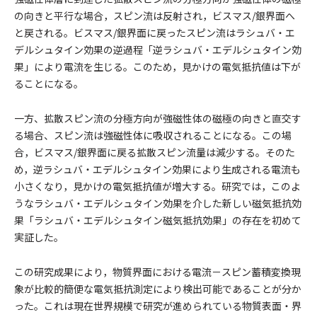
の向きと平行な場合，スピン流は反射され，ビスマス/銀界面へ
と戻される。ビスマス/銀界面に戻ったスピン流はラシュバ・エ
デルシュタイン効果の逆過程「逆ラシュバ・エデルシュタイン効
果」により電流を生じる。このため，見かけの電気抵抗値は下が
ることになる。
一方、拡散スピン流の分極方向が強磁性体の磁極の向きと直交す
る場合、スピン流は強磁性体に吸収されることになる。この場
合，ビスマス/銀界面に戻る拡散スピン流量は減少する。そのた
め，逆ラシュバ・エデルシュタイン効果により生成される電流も
小さくなり，見かけの電気抵抗値が増大する。研究では，このよ
うなラシュバ・エデルシュタイン効果を介した新しい磁気抵抗効
果「ラシュバ・エデルシュタイン磁気抵抗効果」の存在を初めて
実証した。
この研究成果により，物質界面における電流－スピン蓄積変換現
象が比較的簡便な電気抵抗測定により検出可能であることが分か
った。これは現在世界規模で研究が進められている物質表面・界