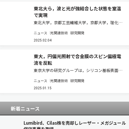
東北大ら，波と光が強結合した状態を室温
で実現
東北大学，京都工芸繊維大学，京都大学，理化学
研究所は，金属のらせん構造と磁石で構成される
ニュース
光関連技術
研究開発
メタマテリアルを用いて，室温で光（マイクロ
波）と磁石が極めて強く結合した状態を実現した
2025.02.04
（ニュースリリース）。 超伝導量子ビットを用
い…
東大，円偏光照射で合金膜のスピン偏極電
流を反転
東京大学の研究グループは，シリコン基板表面上
に単一原子層のタリウム-鉛（Tl-Pb）合金膜を作
ニュース
光関連技術
研究開発
成し，そこに室温で円偏光を照射するとスピンの
向きのそろった電流が流れること，さらに円偏光
2025.01.15
の旋光性を反転させるとスピン偏極電流の…
新着ニュース
Lumibird、Cilas株を売却しレーザー・メガジュール
保守事業を取得