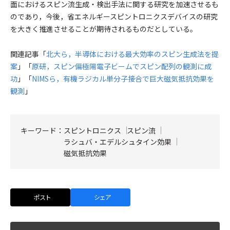
面におけるスピン流生成・検出手法に関する研究を加速させるも
のであり，今後，省エネルギースピントロニクスデバイスの研究
を大きく推進させることが期待されるものだとしている。
関連記事「
北大ら，半導体における最大効率のスピン生成法を提
案
」「
原研，スピン偏極陽電子ビームでスピン配列の観測に成
功
」「
NIMSら，有機ラジカル単分子接合で巨大磁気抵抗効果を
観測
」
キーワード：
スピントロニクス
スピン流
ラシュバ・エデルシュタイン効果
磁気抵抗効果
ポスト
シェア