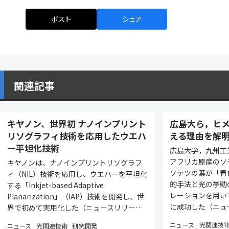
ポスト
シェア
関連記事
キヤノン、世界初 ナノインプリント
広島大ら，ヒ
リソグラフィ技術を応用したウエハ
える理由を解
ー平坦化技術
広島大学，九州工
アフリカ原産のソ
キヤノンは、ナノインプリントリソグラフ
ソテツの葉が「青
ィ（NIL）技術を応用し、ウエハーを平坦化
的手法と光の挙動
する「Inkjet-based Adaptive
レーションを用い
Planarization」（IAP）技術を開発し、世
に成功した（ニュ
界で初めて実用化した（ニュースリリー…
ニュース
光関連技
ニュース
光関連技術
研究開発