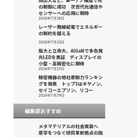
岡山大など、単一ナノ構造で光
の制御に成功 次世代光通信や
センサーへの応用に期待
2026年7月28日
レーザー無線給電でエネルギー
の制約を越える
2026年7月23日
阪大と立命大、AlGaNで多色発
光LEDを実証 ディスプレイの
小型・高精密化に期待
2026年7月23日
精密機器の他社牽制力ランキン
グを発表 トップ3はキヤノン、
セイコーエプソン、リコー
2026年7月29日
編集部おすすめ
メタマテリアルの社会実装へ
産学をつなぐ研究革新拠点の挑