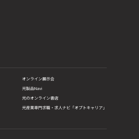
オンライン展示会
光製品Navi
光のオンライン書店
光産業専門求職・求人ナビ「オプトキャリア」