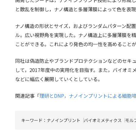
開発したシートは，ナノインプリント技術により形成
と散乱を制御し，ナノ構造と多層薄膜によって色を表
ナノ構造の形状とサイズ，およびランダムパターン配
ル。広い視野角を実現した。ナノ構造上に多層薄膜を
ことができる。これにより発色の均一性を高めること
同社は偽造防止やブランドプロテクションなどのセキ
して，2017年度中の実用化を目指す。また，バイオ
などに幅広く展開していくとしている。
関連記事「
理研とDNP，ナノインプリントによる細胞
キーワード：
ナノインプリント
バイオミメティクス
モル