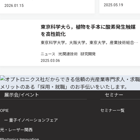
2025.05.19
2026.01.15
東京科学大ら，植物を手本に酸素発生触媒
を高性能化
東京科学大学，大阪大学，東京大学，産業技術総合研
究所は，植物をヒントに，①身の回りに豊富に存在す
ニュース
光関連技術
研究開発
る鉄イオンを持ち，②水溶液中で駆動可能で，③高い
2025.03.06
耐久性と反応速度を示す酸素発生触媒を得ることに初
めて成功した（ニュースリリー…
展示会/イベント
セミナー
OPIE
セミナー一覧
ー 量子イノベーションフェア
光・レーザー関西
Photonics Innovation