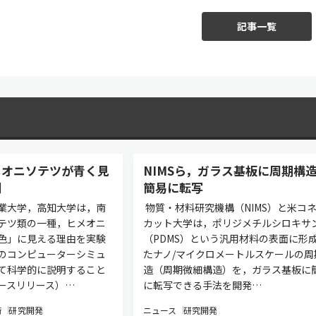
記事一覧
メオニソテツが青く見
NIMSら，ガラス基板に周期構
明
簡易に転写
業大学，高知大学は，南
物質・材料研究機構（NIMS）と米コ
テツ類の一種，ヒメオニ
カット大学は，ポリジメチルシロキサ
色」に見える理由を実験
（PDMS）という汎用材料の表面に形
のコンピューターシミュ
たナノ/マイクロメートルスケールの周
て科学的に説明すること
造（周期微細構造）を，ガラス基板に
ースリリース）…
に転写できる手法を開発…
術
研究開発
ニュース
研究開発