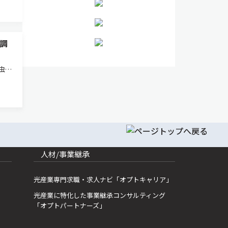
調
虫
分子
酸化
射特
人材/事業継承
光産業専門求職・求人ナビ「オプトキャリア」
光産業に特化した事業継承コンサルティング
「オプトパートナーズ」