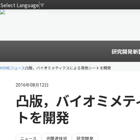
Select Language
▼
研究開発
新
HOME
ニュース
凸版，バイオミメティクスによる発色シートを開発
2016年08月12日
凸版，バイオミメテ
トを開発
ニュース
光関連技術
研究開発