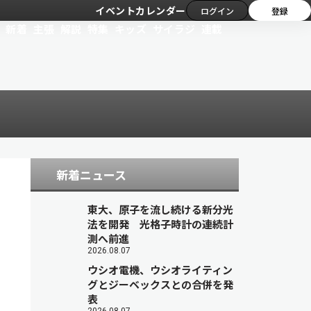
イベントカレンダー
ログイン
登録
新着
主張
解説
特集
キッズ
サイラジ
連載
新着ニュース
東大、原子を流し続ける新分光
法を開発 光格子時計の連続計
測へ前進
2026.08.07
ウシオ電機、ウシオライティン
グとジーベックスとの合併を発
表