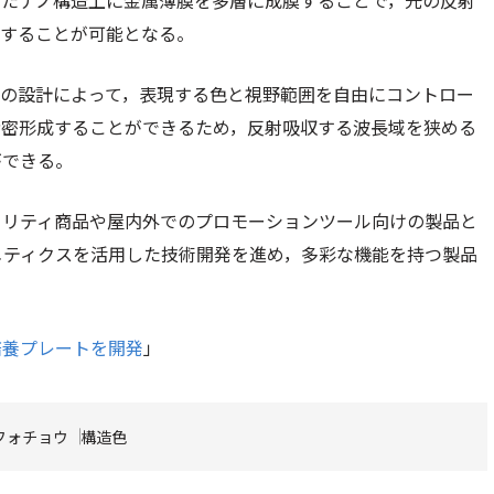
したナノ構造上に金属薄膜を多層に成膜することで，光の反射
現することが可能となる。
置の設計によって，表現する色と視野範囲を自由にコントロー
精密形成することができるため，反射吸収する波長域を狭める
ができる。
ュリティ商品や屋内外でのプロモーションツール向けの製品と
ミメティクスを活用した技術開発を進め，多彩な機能を持つ製品
培養プレートを開発
」
フォチョウ
構造色