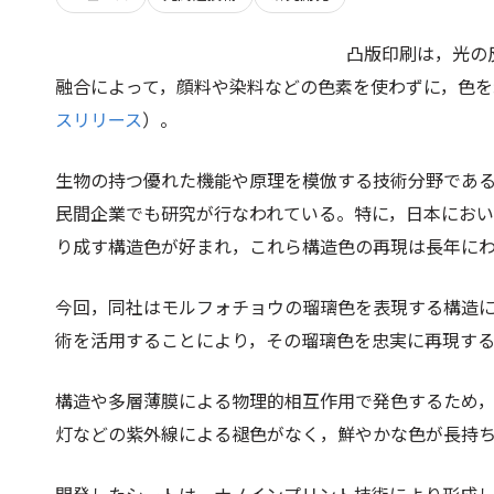
凸版印刷は，光の
融合によって，顔料や染料などの色素を使わずに，色
スリリース
）。
生物の持つ優れた機能や原理を模倣する技術分野であ
民間企業でも研究が行なわれている。特に，日本にお
り成す構造色が好まれ，これら構造色の再現は長年に
今回，同社はモルフォチョウの瑠璃色を表現する構造
術を活用することにより，その瑠璃色を忠実に再現す
構造や多層薄膜による物理的相互作用で発色するため
灯などの紫外線による褪色がなく，鮮やかな色が長持