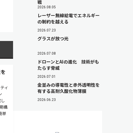
戦
2026.08.05
レーザー無線給電でエネルギー
の制約を越える
2026.07.23
グラスが放つ光
2026.07.08
ドローンとAIの進化 技術がも
たらす脅威
造を
2026.07.01
金並みの導電性と赤外透明性を
ネティ
有する高耐久酸化物薄膜
ン
成し
2026.06.23
期構
簡単