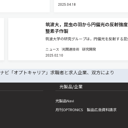
2025.04.18
筑波大，昆虫の羽から円偏光の反射強度
整素子作製
筑波大学の研究グループは，円偏光を反射する昆
（アオドウコガネ）のさやばねの表面に導電性高
ニュース
光関連技術
研究開発
ポリアニリンをコーティングし，ポリアニリンの
2025.02.10
と還元による発色の変化と，昆虫のもつ円偏光反
性を組み合わせた，円偏光の反射…
光製品/企業
光製品Navi
月刊OPTRONICS 製品広告資料請求