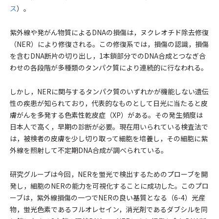
ス
）。
紫外線や発がん物質によるDNAの損傷は，ヌクレオチド除去修復
（NER）により修復される。この修復系では，損傷の認識，損傷
を含むDNA断片の切り出し，1本鎖部分でのDNA合成とつなぎ合
わせの各段階が多種類のタンパク質により連続的に行なわれる。
しかし，NERに関与するタンパク質のいずれかが機能しない遺伝
性の疾患が知られており，代表的なものとして日光に当たると皮
膚がんを多発する色素性乾皮症（XP）がある。その発生頻度は
日本人で高く，早期の診断が必要。現在用いられている検査法で
は，被検者の皮膚を少し切り取って細胞を培養し，その細胞に紫
外線を照射して不定期DNA合成が調べられている。
研究グループは今回，NERを蛍光で検出するためのプローブを開
発し，細胞のNERの能力を可視化することに成功した。このプロ
ーブは，紫外線損傷の一つでNERの良い基質となる（6-4）光産
物，蛍光色素であるフルオレセイン，消光剤であるダブシルを同