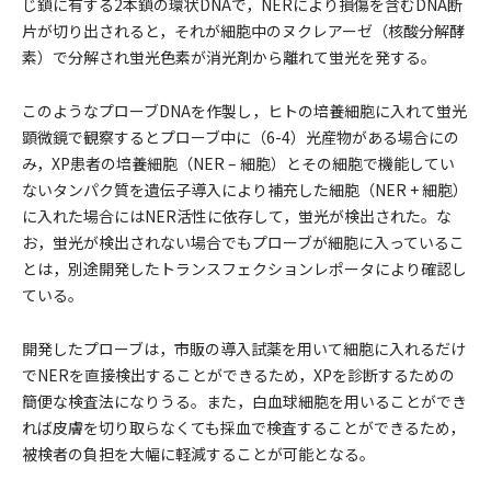
じ鎖に有する2本鎖の環状DNAで，NERにより損傷を含むDNA断
片が切り出されると，それが細胞中のヌクレアーゼ（核酸分解酵
素）で分解され蛍光色素が消光剤から離れて蛍光を発する。
このようなプローブDNAを作製し，ヒトの培養細胞に入れて蛍光
顕微鏡で観察するとプローブ中に（6-4）光産物がある場合にの
み，XP患者の培養細胞（NER – 細胞）とその細胞で機能してい
ないタンパク質を遺伝子導入により補充した細胞（NER + 細胞）
に入れた場合にはNER活性に依存して，蛍光が検出された。な
お，蛍光が検出されない場合でもプローブが細胞に入っているこ
とは，別途開発したトランスフェクションレポータにより確認し
ている。
開発したプローブは，市販の導入試薬を用いて細胞に入れるだけ
でNERを直接検出することができるため，XPを診断するための
簡便な検査法になりうる。また，白血球細胞を用いることができ
れば皮膚を切り取らなくても採血で検査することができるため，
被検者の負担を大幅に軽減することが可能となる。