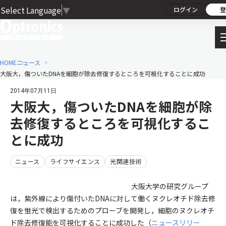
Select Language
▼
ログイン
登
HOME
ニュース
大阪大，傷ついたDNAを細胞が除去修復するところを可視化することに成功
2014年07月11日
大阪大，傷ついたDNAを細胞が除
去修復するところを可視化するこ
とに成功
ニュース
ライフサイエンス
光関連技術
大阪大学の研究グループ
は，紫外線により傷付いたDNAに対して働くヌクレオチド除去修
復を蛍光で検出するためのプローブを開発し，細胞のヌクレオチ
ド除去修復能を可視化することに成功した（
ニュースリリー