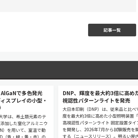
記事一覧
AlGaNで多色発光
DNP、輝度を最大約3倍に高め
ディスプレイの小型・
視認性パターンライトを発売
待
大日本印刷（DNP）は、従来品と比べ
度を最大約3倍に高めた小型照明装置「
大学は、希土類元素のテ
高視認性パターンライト 固定設置タイ
を添加した窒化アルミニウ
を開発し、2026年7月から試験販売を
aN）を用いて、室温で動
する（ニュースリリース）。明るい屋
ED（青・緑・黄・赤）の