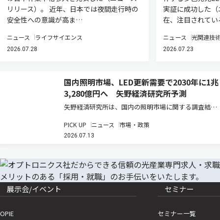
リリース）。 近年、日本では夜間走行時の
実証に成功した（
安全性への意識が高ま…
在、注目されてい
ニュース
ライフサイエンス
ニュース
光関連技
2026.07.28
2026.07.23
国内照明市場、LED更新需要で2030年に1兆
3,280億円へ 矢野経済研究所予測
矢野経済研究所は、国内の照明市場に関する調査結果
を発表した（ニュースリリース）。2025年の国内照明
PICK UP
ニュース
市場・政策
総市場規模は、前年比3.8％増の1兆910億2,500万円と
2026.07.13
推計している。既設の蛍光灯などからLED照明への更
新需要が、…
展示会/イベント
セミナー
OPIE
セミナー一覧