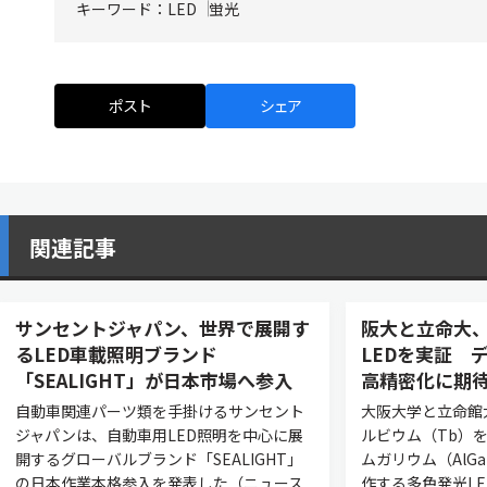
キーワード：
LED
蛍光
ポスト
シェア
関連記事
サンセントジャパン、世界で展開す
阪大と立命大、
るLED車載照明ブランド
LEDを実証 
「SEALIGHT」が日本市場へ参入
高精密化に期
自動車関連パーツ類を手掛けるサンセント
大阪大学と立命館
ジャパンは、自動車用LED照明を中心に展
ルビウム（Tb）
開するグローバルブランド「SEALIGHT」
ムガリウム（AlG
の日本作業本格参入を発表した（ニュース
作する多色発光L