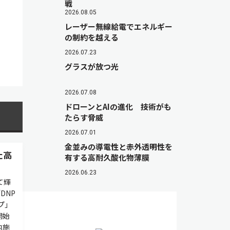
戦
2026.08.05
レーザー無線給電でエネルギー
の制約を越える
2026.07.23
グラスが放つ光
2026.07.08
ドローンとAIの進化 技術がも
たらす脅威
2026.07.01
金並みの導電性と赤外透明性を
た高
有する高耐久酸化物薄膜
2026.06.23
て輝
DNP
プ」
開始
内施