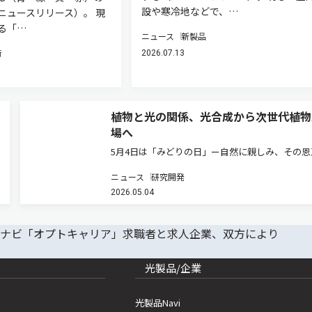
設や寒冷地などで、…
ニュースリリース）。 現
る「…
ニュース
新製品
術
2026.07.13
植物と光の関係、光合成から次世代植物
場へ
5月4日は「みどりの日」ー自然に親しみ、その恩
感謝する日として、植物や環境について考える機
ニュース
研究開発
もある。植物の成長を支えているものの一つが「
2026.05.04
である。太陽光を受けた植物は、光合成によって
化炭素と水から糖やデンプン…
光製品/企業
光製品Navi