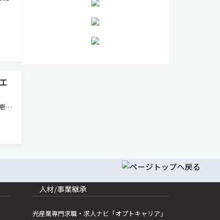
工
恵に
会で
光」
二酸
人材/事業継承
光産業専門求職・求人ナビ「オプトキャリア」