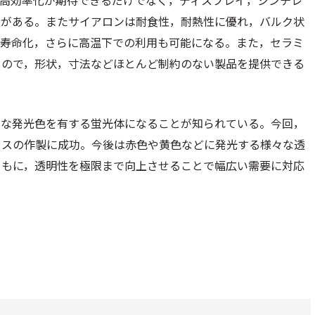
の高効率化が期待できるだけでなく，ディスプレイ，シンチレ
性がある。またサイアロンは耐食性，耐熱性に優れ，バルク状
長寿命化，さらに高温下での利用も可能になる。また，セラミ
るので，形状，寸法などほとんど制約のない製品を提供できる
々な発光色を有する蛍光体になることが知られている。今回，
クスの作製に成功。今後は赤色や黄色などに発光する様々な透
ともに，透明性を極限まで向上させることで幅広い需要に対応