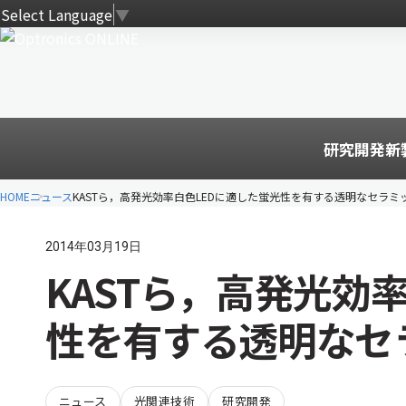
Select Language
▼
研究開発
新
HOME
ニュース
KASTら，高発光効率白色LEDに適した蛍光性を有する透明なセラミ
2014年03月19日
KASTら，高発光効
性を有する透明なセ
ニュース
光関連技術
研究開発