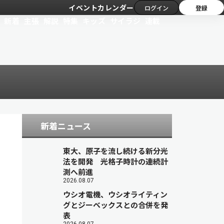
イベントカレンダー
ログイン
登録
新着
主張
解説
特集
キッズ
サイラジ
連載
新着ニュース
東大、原子を流し続ける新分光
法を開発 光格子時計の連続計
測へ前進
2026.08.07
ウシオ電機、ウシオライティン
グとジーベックスとの合併を発
表