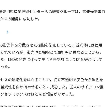
，神奈川県産業技術センターらの研究グループは，高発光効率白
ックスの開発に成功した。
状の蛍光体を分散させた樹脂を塗布している。蛍光体には使用
いられているが，蛍光体と樹脂とで屈折率が異なることから，
た，LEDの発光に伴って生じる光や熱により樹脂が劣化して
だった。
ロセスの最適化をはかることで，従来不透明で灰色から黒色を
と蛍光性を併せ持たせることに成功した。従来のサイアロン蛍
ルクセラミックスはほとんど報告がなかった。