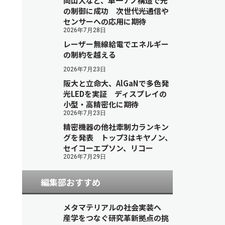
岡山大など、単一ナノ構造で光
の制御に成功 次世代光通信や
センサーへの応用に期待
2026年7月28日
レーザー無線給電でエネルギー
の制約を越える
2026年7月23日
阪大と立命大、AlGaNで多色発
光LEDを実証 ディスプレイの
小型・高精密化に期待
2026年7月23日
精密機器の他社牽制力ランキン
グを発表 トップ3はキヤノン、
セイコーエプソン、リコー
2026年7月29日
編集部おすすめ
メタマテリアルの社会実装へ
産学をつなぐ研究革新拠点の挑