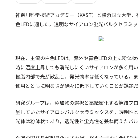
神奈川科学技術アカデミー（KAST）と横浜国立大学
色LEDに適した，透明なサイアロン蛍光バルクセラミ
現在，主流の白色LEDは，紫外や青色LEDの上に粉体
時に温度上昇しても消光しにくいサイアロンが多く用
樹脂内部で光が散乱し，発光効率は低くなっている。ま
使用とともに明るさが徐々に低下していくことが課題
研究グループは，添加物の選択と高緻密化する焼結プ
呈していたサイアロンバルクセラミックスを，透明性
光体は粉体状であり，透光性と蛍光性を兼ね備えたバ