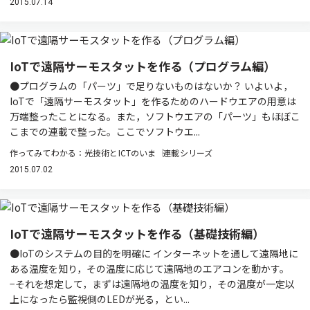
2015.07.14
IoTで遠隔サーモスタットを作る（プログラム編）
●プログラムの「パーツ」で足りないものはないか？ いよいよ，
IoTで「遠隔サーモスタット」を作るためのハードウエアの用意は
万端整ったことになる。また，ソフトウエアの「パーツ」もほぼこ
こまでの連載で整った。ここでソフトウエ...
作ってみてわかる：光技術とICTのいま
連載シリーズ
2015.07.02
IoTで遠隔サーモスタットを作る（基礎技術編）
●IoTのシステムの目的を明確に インターネットを通して遠隔地に
ある温度を知り，その温度に応じて遠隔地のエアコンを動かす。
−それを想定して，まずは遠隔地の温度を知り，その温度が一定以
上になったら監視側のLEDが光る，とい...