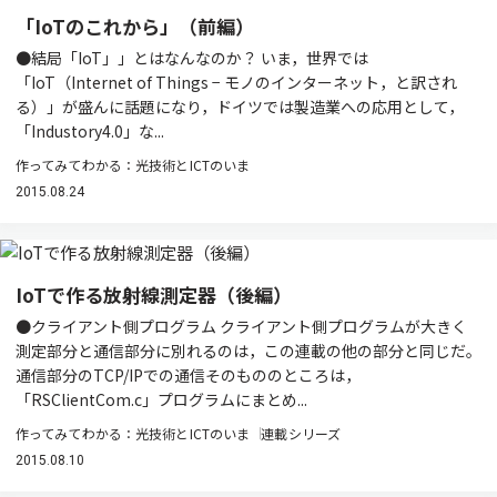
「IoTのこれから」（前編）
●結局「IoT」」とはなんなのか？ いま，世界では
「IoT（Internet of Things − モノのインターネット，と訳され
る）」が盛んに話題になり，ドイツでは製造業への応用として，
「Industory4.0」な...
作ってみてわかる：光技術とICTのいま
2015.08.24
IoTで作る放射線測定器（後編）
●クライアント側プログラム クライアント側プログラムが大きく
測定部分と通信部分に別れるのは，この連載の他の部分と同じだ。
通信部分のTCP/IPでの通信そのもののところは，
「RSClientCom.c」プログラムにまとめ...
作ってみてわかる：光技術とICTのいま
連載シリーズ
2015.08.10