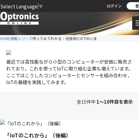
Select Language
▼
ログイン
登
HOME
連載シリーズ
作ってみてわかる：光技術とICTのいま
最近では高性能ながら小型のコンピューターが安価に販売さ
れており，これを使ってIoTに取り組む企業も増えています。
ここではこうしたコンピューターとセンサーを組み合わせ，
IoTの基礎を実践してみます。
全15件中
1〜10件目を表示
「IoTのこれから」（後編）