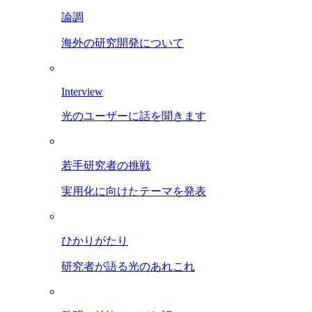
論調
海外の研究開発について
Interview
光のユーザーに話を聞きます
若手研究者の挑戦
実用化に向けたテーマを発表
ひかりがたり
研究者が語る光のあれこれ