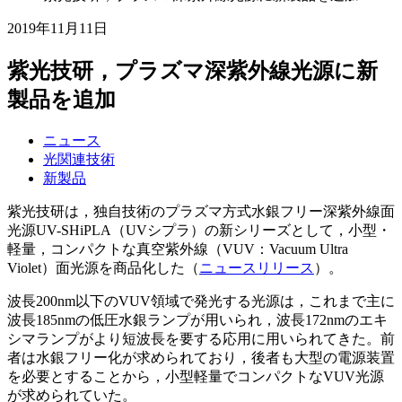
2019年11月11日
紫光技研，プラズマ深紫外線光源に新
製品を追加
ニュース
光関連技術
新製品
紫光技研は，独自技術のプラズマ方式水銀フリー深紫外線面
光源UV-SHiPLA（UVシプラ）の新シリーズとして，小型・
軽量，コンパクトな真空紫外線（VUV：Vacuum Ultra
Violet）面光源を商品化した（
ニュースリリース
）。
波長200nm以下のVUV領域で発光する光源は，これまで主に
波長185nmの低圧水銀ランプが用いられ，波長172nmのエキ
シマランプがより短波長を要する応用に用いられてきた。前
者は水銀フリー化が求められており，後者も大型の電源装置
を必要とすることから，小型軽量でコンパクトなVUV光源
が求められていた。