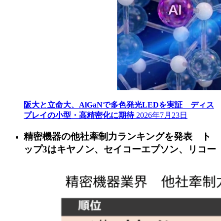
阪大と立命大、AlGaNで多色発光LEDを実証 ディス
プレイの小型・高精密化に期待
2026年7月23日
精密機器の他社牽制力ランキングを発表 ト
ップ3はキヤノン、セイコーエプソン、リコー