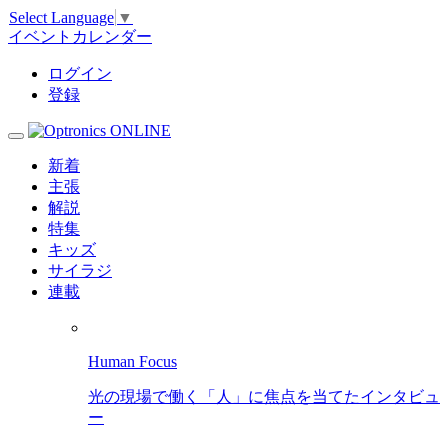
Select Language
▼
イベントカレンダー
ログイン
登録
新着
主張
解説
特集
キッズ
サイラジ
連載
Human Focus
光の現場で働く「人」に焦点を当てたインタビュ
ー