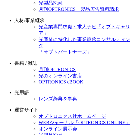
光製品Navi
月刊OPTRONICS 製品広告資料請求
人材/事業継承
光産業専門求職・求人ナビ「オプトキャリ
ア」
光産業に特化した事業継承コンサルティン
グ
「オプトパートナーズ」
書籍 / 雑誌
月刊OPTRONICS
光のオンライン書店
OPTRONICS eBOOK
光用語
レンズ辞典＆事典
運営サイト
オプトロニクス社ホームページ
WEBジャーナル「OPTRONICS ONLINE」
オンライン展示会