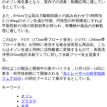
のオゾン発生量となり，室内での消臭・除菌応用に適してい
るとしている。
また，8×6cmでは高出力駆動回路との組み合わせで1時間当
たり40mgのオゾン生成が可能。円筒型の外照構造にすれば
平面照射の3倍の照射効率が得られ，有機物や薬品の分解処
理に適している。
このほか、VUV（172nm帯ブロード発光）とUVC（260nm帯
ブロード発光）を同時に発光する複合波長型も商品化。こち
らはオゾン生成と同時に活性酸素に変換するもので，表面洗
浄用185nm低圧水銀ランプに対して水銀フリー化を提案す
る。
同社はこの製品と開発中の新デバイスを，11月12日～14日に
東京・科学技術館にて開催される『
光とレーザーの科学技術
フェア2019
』の同社ブースにて展示するとしている。
キーワード：
オゾン
プラズマ
光源