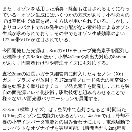
また，オゾンを活用した消臭・除菌も注目されるようになっ
ている。オゾン生成にはいくつかの方式があり，小型のもの
では空気中で放電を起こす方法が用いられている。しかし，
よりコンパクトでNOx発生の心配がない紫外線によるオゾン
生成が求められており，その中でもオゾン生成効率のよい
172nm帯VUVが注目されている。
今回開発した光源は，8cmのVUVチューブ発光素子を配列し
た標準サイズ8×3cmほか，小型4×2cmや高出力対応の8×6cm
があり，円筒巻付け型や特注サイズにも対応する。
直径2mmの細長いガラス細管内に封入したキセノン（Xe）
ガス・プラズマが放射する172nm帯ブロード発光の真空紫外
線を効率よく取り出すチューブ発光素子を開発し，これを独
自の面光源アレイ化技術，駆動技術と組み合わせることで
様々なVUV面光源バリエーションを展開する。
8×3cm（標準サイズ）は，空気中で点灯させると1時間当た
り10mgのオゾン生成能力があるという。4×2cmでは，冷却不
要の小型インバータ電源との組み合わせにより，電池駆動で
コンパクトなオゾナイザを実現可能。1時間当たり2mg程度