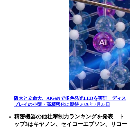
阪大と立命大、AlGaNで多色発光LEDを実証 ディス
プレイの小型・高精密化に期待
2026年7月23日
精密機器の他社牽制力ランキングを発表 ト
ップ3はキヤノン、セイコーエプソン、リコー