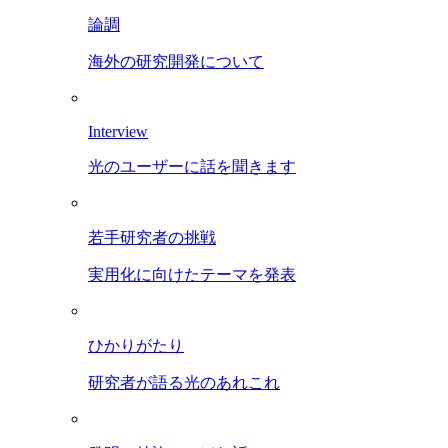
論調
海外の研究開発について
Interview
光のユーザーに話を聞きます
若手研究者の挑戦
実用化に向けたテーマを発表
ひかりがたり
研究者が語る光のあれこれ