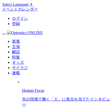
Select Language
▼
イベントカレンダー
ログイン
登録
新着
主張
解説
特集
キッズ
サイラジ
連載
Human Focus
光の現場で働く「人」に焦点を当てたインタビュ
ー