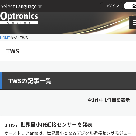
Select Language
▼
ログイン
登
HOME
タグ : TWS
TWS
TWSの記事一覧
全1件中
1件目を表示
ams，世界最小IR近接センサーを発表
オーストリアamsは，世界最小となるデジタル近接センサモジュー