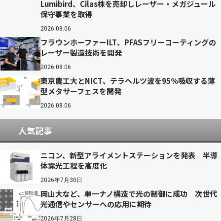
Lumibird、Cilas株を売却しレーザー・メガジュール
保守事業を取得
2026.08.06
フラウンホーファーILT、PFASフリーコーティングの
レーザー製造技術を開発
2026.08.06
東京農工大とNICT、テラヘルツ波を95％吸収する薄
型メタサーフェスを開発
2026.08.06
人気記事
ニコン、新型アライメントステーションを発表 半導
体露光工程を高度化
2026年7月30日
岡山大など、単一ナノ構造で光の制御に成功 次世代
光通信やセンサーへの応用に期待
2026年7月28日