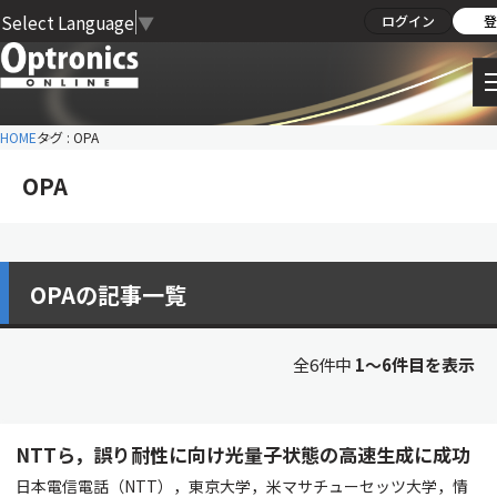
Select Language
▼
ログイン
登
HOME
タグ : OPA
OPA
OPAの記事一覧
全6件中
1〜6件目を表示
NTTら，誤り耐性に向け光量子状態の高速生成に成功
日本電信電話（NTT），東京大学，米マサチューセッツ大学，情