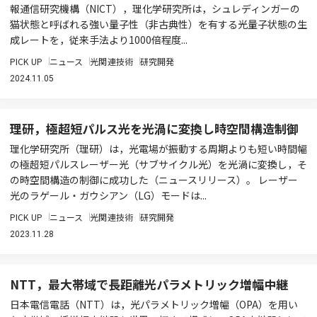
報通信研究機構（NICT），理化学研究所は，シュレディンガーの
猫状態と呼ばれる強い量子性（非古典性）を有する光量子状態の生
成レートを，従来手法より1000倍程度...
PICK UP
ニュース
光関連技術
研究開発
2024.11.05
理研，極超短パルス光を光渦に変換し時空間構造制御
理化学研究所（理研）は，光電場が振動する周期よりも短い時間幅
の極超短パルスレーザー光（サブサイクル光）を光渦に変換し，そ
の時空間構造の制御に成功した（ニュースリリース）。 レーザー
光のラゲール・ガウシアン（LG）モードは...
PICK UP
ニュース
光関連技術
研究開発
2023.11.28
NTT，最大帯域で長距離光パラメトリック増幅中継
日本電信電話（NTT）は，光パラメトリック増幅（OPA）を用い