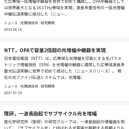
た広帯域一括増幅中継器を世界で初めて構成し，OPA中継器として
は世界最大となる14.1THz帯域を実現，波長多重信号の一括光増幅
中継伝送実験に成功した（ニュー...
ニュース
光関連技術
研究開発
2023.06.16
NTT，OPAで容量2倍超の光増幅中継器を実現
日本電信電話（NTT）は，広帯域な光増幅を可能とする光パラメ
トリック増幅技術（OPA）を光増幅中継器に適用した広帯域波長多
重光伝送実験に世界で初めて成功した（ニュースリリース）。 現
在の光ファイバ伝送システムでは，光増幅...
ニュース
光関連技術
研究開発
2021.01.29
理研，一波長励起でサブサイクル光を増幅
理化学研究所（理研）の研究グループは，一波長励起の増幅器を用
いて，「サブサイクル光」と呼ばれる光電場が振動する周期よりも