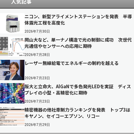
人気記事
ニコン、新型アライメントステーションを発表 半導
体露光工程を高度化
2026年7月30日
岡山大など、単一ナノ構造で光の制御に成功 次世代
光通信やセンサーへの応用に期待
2026年7月28日
レーザー無線給電でエネルギーの制約を越える
2026年7月23日
阪大と立命大、AlGaNで多色発光LEDを実証 ディス
プレイの小型・高精密化に期待
2026年7月23日
精密機器の他社牽制力ランキングを発表 トップ3は
キヤノン、セイコーエプソン、リコー
2026年7月29日