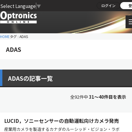
Select Language
▼
ログイン
登
HOME
タグ : ADAS
ADAS
ADASの記事一覧
全92件中
31〜40件目を表示
LUCID，ソニーセンサーの自動運転向けカメラ発売
産業用カメラを製造するカナダのルーシッド・ビジョン・ラボ