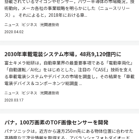
搭載されているマイコンやセンサー，パワー半導体の市場概況，技
術動向，メーカ各社の事業戦略を明らかにした（ニュースリリー
ス）。 それによると，2018年における車...
ニュース
ビジネス
光関連技術
2020.04.02
2030年車載電装システム市場，48兆9,120億円に
富士キメラ総研は，自動車業界の最重要事項である「電動車両化」
「自動運転／AI化」をはじめとした，注目の「CASE」技術を支え
る車載電装システムやデバイスの市場を調査し，その結果を「車載
電装デバイス＆コンポーネンツ総調査 ...
ニュース
ビジネス
光関連技術
2020.03.17
パナ，100万画素のTOF画像センサーを開発
パナソニックは，近方から遠方250m先にある物体位置に合わせた
高精度な三次元情報を取得する，アバランシェフォトダイオード