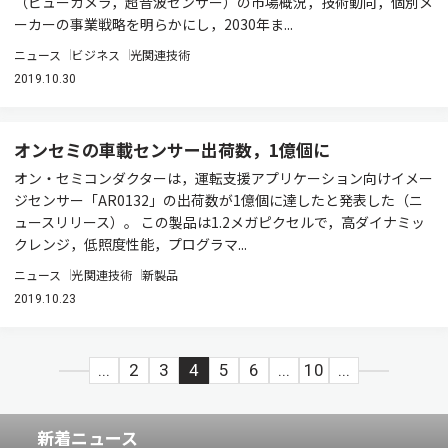
（ビューカメラ，超音波センサー）の市場概況，技術動向，個別メ
ーカーの事業戦略を明らかにし，2030年ま...
ニュース
ビジネス
光関連技術
2019.10.30
オンセミの車載センサー出荷数，1億個に
オン・セミコンダクターは，運転支援アプリケーション向けイメー
ジセンサー「AR0132」の出荷数が1億個に達したと発表した（ニ
ュースリリース）。 この製品は1.2メガピクセルで，高ダイナミッ
クレンジ，低照度性能，プログラマ...
ニュース
光関連技術
新製品
2019.10.23
...
2
3
4
5
6
...
10
...
新着ニュース