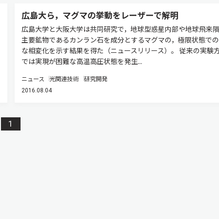
広島大ら，マグマの挙動をレーザーで解明
広島大学と大阪大学は共同研究で，地球型惑星内部や地球飛来
主要鉱物であるカンラン石を成分とするマグマの，極限状態での
な相変化を示す結果を得た（ニュースリリース）。 従来の実験
では実現が困難な高温高圧状態を発生...
ニュース
光関連技術
研究開発
2016.08.04
1