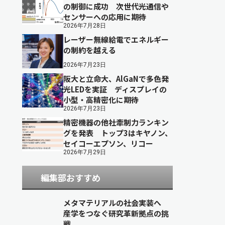
の制御に成功 次世代光通信や
センサーへの応用に期待
2026年7月28日
レーザー無線給電でエネルギー
の制約を越える
2026年7月23日
阪大と立命大、AlGaNで多色発
光LEDを実証 ディスプレイの
小型・高精密化に期待
2026年7月23日
精密機器の他社牽制力ランキン
グを発表 トップ3はキヤノン、
セイコーエプソン、リコー
2026年7月29日
編集部おすすめ
メタマテリアルの社会実装へ
産学をつなぐ研究革新拠点の挑
戦