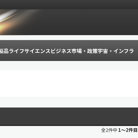
製品
ライフサイエンス
ビジネス
市場・政策
宇宙・インフラ
全2件中
1〜2件