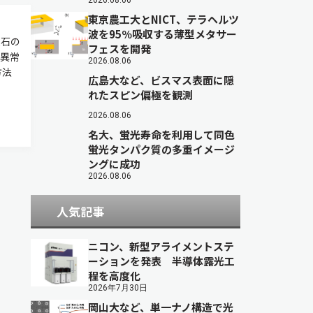
2026.08.06
東京農工大とNICT、テラヘルツ
波を95％吸収する薄型メタサー
隕石の
フェスを開発
異常
2026.08.06
方法
広島大など、ビスマス表面に隠
れたスピン偏極を観測
2026.08.06
名大、蛍光寿命を利用して同色
蛍光タンパク質の多重イメージ
ングに成功
2026.08.06
人気記事
ニコン、新型アライメントステ
ーションを発表 半導体露光工
程を高度化
2026年7月30日
岡山大など、単一ナノ構造で光