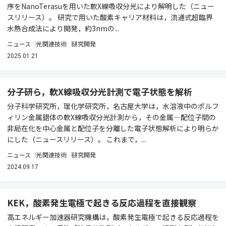
序をNanoTerasuを用いた軟X線吸収分光により解明した（ニュー
スリリース）。 研究で用いた酸素キャリア材料は，流通式超臨界
水熱合成法により開発，約3nmの...
ニュース
光関連技術
研究開発
2025.01.21
分子研ら，軟X線吸収分光計測で電子状態を解析
分子科学研究所，理化学研究所，名古屋大学は，水溶液中のポルフ
ィリン金属錯体の軟X線吸収分光計測から，その金属―配位子間の
非局在化を中心金属と配位子を分離した電子状態解析により明らか
にした（ニュースリリース）。 これまで，...
ニュース
光関連技術
研究開発
2024.09.17
KEK，酸素発生電極で起きる反応過程を直接観察
高エネルギー加速器研究機構は，酸素発生電極で起きる反応過程を