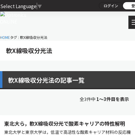
Select Language
▼
ログイン
登
HOME
タグ : 軟X線吸収分光法
軟X線吸収分光法
軟X線吸収分光法の記事一覧
全3件中
1〜3件目を表示
東北大ら，軟X線吸収分光で酸素キャリアの特性解明
東北大学と東京大学は，低温で高活性な酸素キャリア材料の反応機