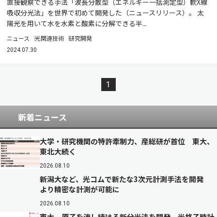
直接観察できる手法「波長分散型（エネルギー一括測定型）軟X線
吸収分光法」を世界で初めて開発した（ニュースリリース）。 太
陽光を用いて水を水素と酸素に分解できる半...
ニュース
光関連技術
研究開発
2024.07.30
1
新着ニュース
大学・研究機関の特許牽制力、産総研が首位 東大、
東北大続く
2026.08.10
新潟大など、光コムで新たな3次元計測手法を開発
より精密な計測が可能に
2026.08.10
東大、原子を流し続ける新分光法を開発 光格子時計