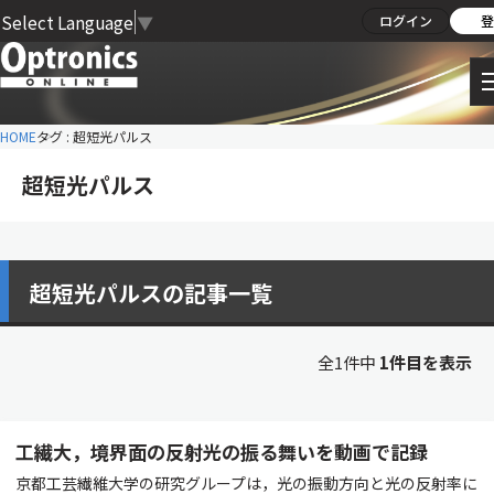
Select Language
▼
ログイン
登
HOME
タグ : 超短光パルス
超短光パルス
超短光パルスの記事一覧
全1件中
1件目を表示
工繊大，境界面の反射光の振る舞いを動画で記録
京都工芸繊維大学の研究グループは，光の振動方向と光の反射率に