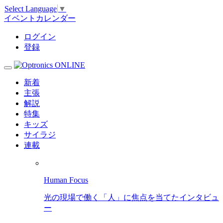
Select Language
▼
イベントカレンダー
ログイン
登録
新着
主張
解説
特集
キッズ
サイラジ
連載
Human Focus
光の現場で働く「人」に焦点を当てたインタビュ
ー