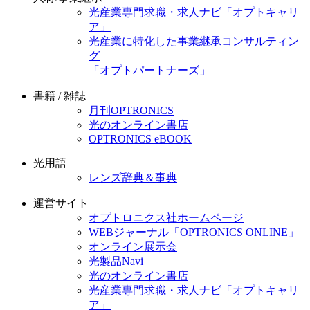
光産業専門求職・求人ナビ「オプトキャリ
ア」
光産業に特化した事業継承コンサルティン
グ
「オプトパートナーズ」
書籍 / 雑誌
月刊OPTRONICS
光のオンライン書店
OPTRONICS eBOOK
光用語
レンズ辞典＆事典
運営サイト
オプトロニクス社ホームページ
WEBジャーナル「OPTRONICS ONLINE」
オンライン展示会
光製品Navi
光のオンライン書店
光産業専門求職・求人ナビ「オプトキャリ
ア」