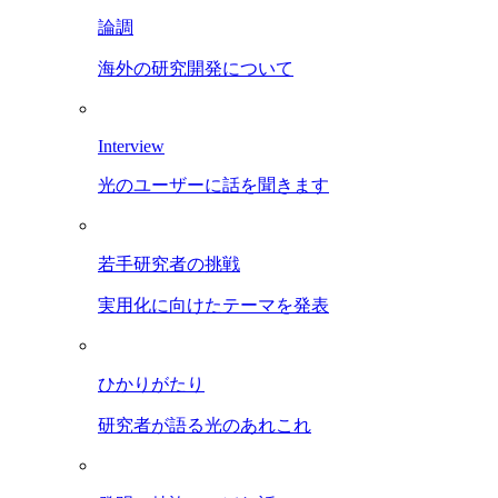
論調
海外の研究開発について
Interview
光のユーザーに話を聞きます
若手研究者の挑戦
実用化に向けたテーマを発表
ひかりがたり
研究者が語る光のあれこれ