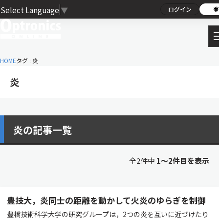
Select Language
▼
ログイン
登
HOME
タグ : 炎
炎
炎の記事一覧
全2件中
1〜2件目を表示
豊技大，炎同士の距離を動かして火炎のゆらぎを制御
豊橋技術科学大学の研究グループは，2つの炎を互いに近づけたり