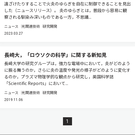
遠ざけたりすることで火炎のゆらぎを自在に制御できることを見出
した（ニュースリリース）。 炎のゆらぎとは，普段から容易に観
察される馴染み深いものである一方，不思議...
ニュース
光関連技術
研究開発
2023.03.27
長崎大，「ロウソクの科学」に関する新知見
長崎大学の研究グループは，強力な電場中において，炎がどのよう
に振る舞うのか，さらに炎の温度や発光の様子がどのように変化す
るのか，プラズマ物理学的な観点から研究し，英国科学誌
「Scientific Reports」において...
ニュース
光関連技術
研究開発
2019.11.06
1