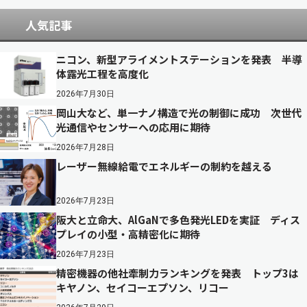
人気記事
ニコン、新型アライメントステーションを発表 半導
体露光工程を高度化
2026年7月30日
岡山大など、単一ナノ構造で光の制御に成功 次世代
光通信やセンサーへの応用に期待
2026年7月28日
レーザー無線給電でエネルギーの制約を越える
2026年7月23日
阪大と立命大、AlGaNで多色発光LEDを実証 ディス
プレイの小型・高精密化に期待
2026年7月23日
精密機器の他社牽制力ランキングを発表 トップ3は
キヤノン、セイコーエプソン、リコー