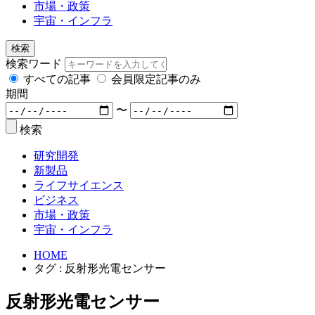
市場・政策
宇宙・インフラ
検索
検索ワード
すべての記事
会員限定記事のみ
期間
〜
検索
研究開発
新製品
ライフサイエンス
ビジネス
市場・政策
宇宙・インフラ
HOME
タグ : 反射形光電センサー
反射形光電センサー