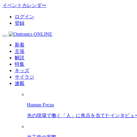
イベントカレンダー
ログイン
登録
新着
主張
解説
特集
キッズ
サイラジ
連載
Human Focus
光の現場で働く「人」に焦点を当てたインタビュ