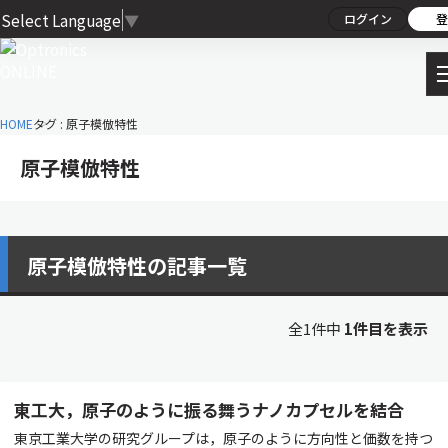
Select Language
▼
ログイン
登
HOME
タグ : 原子模倣特性
原子模倣特性
原子模倣特性の記事一覧
全1件中
1件目を表示
東工大，原子のように振る舞うナノカプセルを結合
東京工業大学の研究グループは，原子のように方向性と価数を持つ