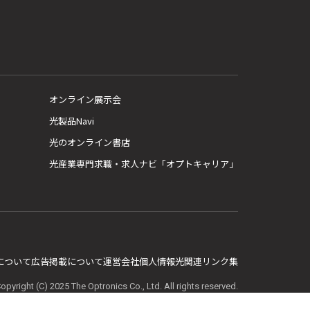
オンライン展示会
光製品Navi
光のオンライン書店
光産業専門求職・求人ナビ「オプトキャリア」
E について
広告掲載について
運営会社
個人情報
光関連リンク集
opyright (C) 2025 The Optronics Co., Ltd. All rights reserved.