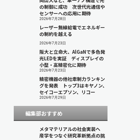
岡山大など、単一ナノ構造で光
の制御に成功 次世代光通信や
センサーへの応用に期待
2026年7月28日
レーザー無線給電でエネルギー
の制約を越える
2026年7月23日
阪大と立命大、AlGaNで多色発
光LEDを実証 ディスプレイの
小型・高精密化に期待
2026年7月23日
精密機器の他社牽制力ランキン
グを発表 トップ3はキヤノン、
セイコーエプソン、リコー
2026年7月29日
編集部おすすめ
メタマテリアルの社会実装へ
産学をつなぐ研究革新拠点の挑