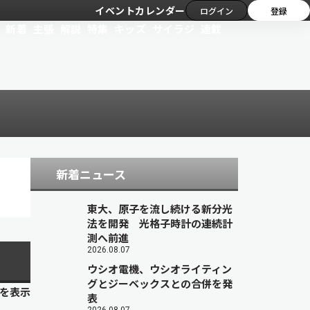
イベントカレンダー
ログイン
登録
新着
主張
解説
特集
キッズ
サイラジ
連載
新着ニュース
東大、原子を流し続ける新分光
法を開発 光格子時計の連続計
測へ前進
2026.08.07
ウシオ電機、ウシオライティン
グとジーベックスとの合併を発
目を表示
表