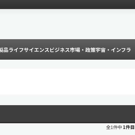
製品
ライフサイエンス
ビジネス
市場・政策
宇宙・インフラ
全1件中
1件