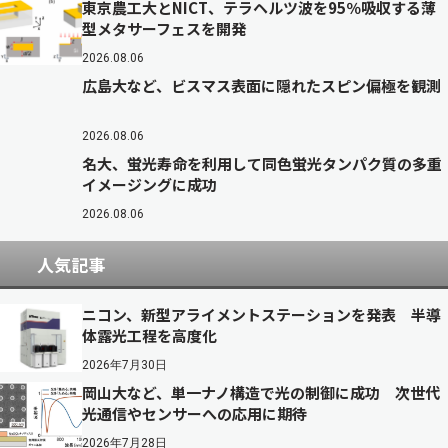
東京農工大とNICT、テラヘルツ波を95％吸収する薄
型メタサーフェスを開発
2026.08.06
広島大など、ビスマス表面に隠れたスピン偏極を観測
2026.08.06
名大、蛍光寿命を利用して同色蛍光タンパク質の多重
イメージングに成功
2026.08.06
人気記事
ニコン、新型アライメントステーションを発表 半導
体露光工程を高度化
2026年7月30日
岡山大など、単一ナノ構造で光の制御に成功 次世代
光通信やセンサーへの応用に期待
2026年7月28日