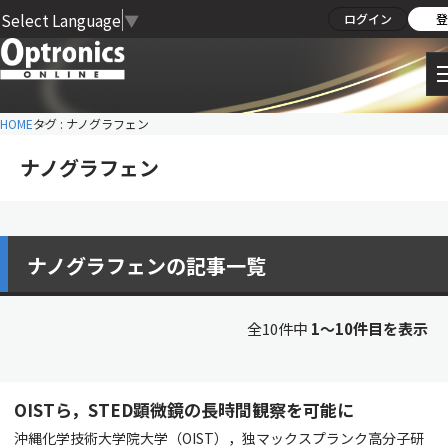
Select Language
▼
ログイン
登
HOME
タグ : ナノグラフェン
ナノグラフェン
ナノグラフェンの記事一覧
全10件中
1〜10件目を表示
OISTら，STED顕微鏡の長時間観察を可能に
沖縄化学技術大学院大学（OIST），独マックスプランク高分子研