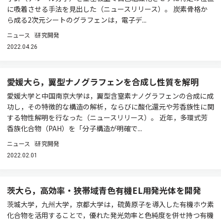
に吸着させる手法を見出した（ニュースリリース）。 炭素骨格か
ら成る2次元シートのグラフェンは，電子デ...
ニュース
研究開発
2022.04.26
愛媛大ら，翼型ナノグラフェンを合成し性質を解明
愛媛大学と中国南京大学は，翼型含窒素ナノグラフェンの合成に成
功し，その特徴的な構造の解析，ならびに酸化還元や芳香族性に関
する物性解明を行なった（ニュースリリース）。 近年，多環式芳
香族化合物（PAH）を「分子構造が明確で...
ニュース
研究開発
2022.02.01
茨大ら，高効率・狭帯域青色有機EL用発光体を開発
茨城大学，九州大学，京都大学は，硫黄原子を導入した有機ホウ素
化合物を活用することで，優れた発光効率と色純度を併せ持つ有機