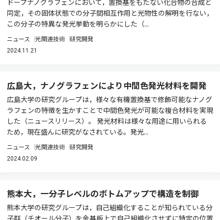
ドープナノグラフェンにおいて，置換基をもたない化合物の合成と
同定，その固体状態での分子間相互作用と光物性の解明を行ない，
この分子の特異な発光挙動を明らかにした（...
ニュース
光関連技術
研究開発
2024.11.21
広島大，ナノグラフェンにより中間色発光材料を開発
広島大学の研究グループは，様々な有機置換基で修飾可能なナノグ
ラフェンの特徴を生かすことで中間色発光が可能な複合材料を実現
した（ニュースリリース）。 発光材料は様々な用途に用いられる
ため，現在盛んに研究がなされている。発光...
ニュース
光関連技術
研究開発
2024.02.09
熊本大，一分子レベルのボトムアップで構造を制御
熊本大学の研究グループは，自己組織化することが知られている分
子群（チオール分子）を金基板上で自己組織化させずに特定の位置