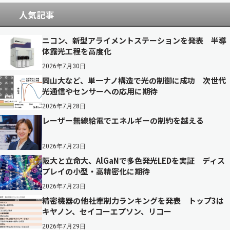
人気記事
ニコン、新型アライメントステーションを発表 半導
体露光工程を高度化
2026年7月30日
岡山大など、単一ナノ構造で光の制御に成功 次世代
光通信やセンサーへの応用に期待
2026年7月28日
レーザー無線給電でエネルギーの制約を越える
2026年7月23日
阪大と立命大、AlGaNで多色発光LEDを実証 ディス
プレイの小型・高精密化に期待
2026年7月23日
精密機器の他社牽制力ランキングを発表 トップ3は
キヤノン、セイコーエプソン、リコー
2026年7月29日