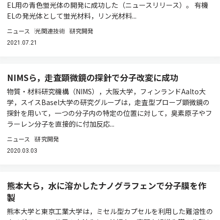
EL用の青色蛍光体の開発に成功した（ニュースリリース）。 有機
ELの発光体として蛍光材料，リン光材料...
ニュース
光関連技術
研究開発
2021.07.21
NIMSら，走査顕微鏡の探針で分子改変に成功
物質・材料研究機構（NIMS），大阪大学，フィンランドAalto大
学，スイスBasel大学の研究グループは，走査型プローブ顕微鏡の
探針を用いて，一つの分子内の特定の位置に対して，臭素原子やフ
ラーレン分子を直接的に付加反応...
ニュース
研究開発
2020.03.03
熊本大ら，水に溶かしたナノグラフェンで分子膜を作
製
熊本大学と東京工業大学は，ミセル型カプセルを利用した難溶性の