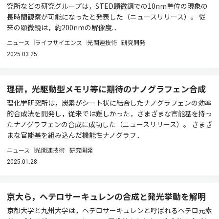
究所などの研究グループは，STED顕微鏡での10nm単位の現象の
長時間観察が可能になったと発表した（ニュースリリース）。 従
来の顕微鏡は，約200nmの解像度...
ニュース
ライフサイエンス
光関連技術
研究開発
2025.03.25
理研，光駆動型メモリ等に期待のナノグラフェン合成
理化学研究所は，炭素がシート状に結合したナノグラフェンの効率
的合成法を開発し，従来では難しかった，さまざまな官能基を持っ
たナノグラフェンの合成に成功した（ニュースリリース）。 さまざ
まな官能基を組み込んだ機能性ナノグラフ...
ニュース
光関連技術
研究開発
2025.01.28
京大ら，ヘテロサーキュレンの合成と発光挙動を解明
京都大学と九州大学は，ヘテロサーキュレンと呼ばれるヘテロ元素