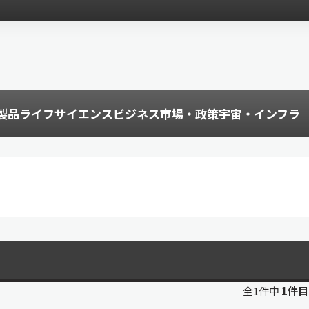
製品
ライフサイエンス
ビジネス
市場・政策
宇宙・インフラ
全1件中
1件