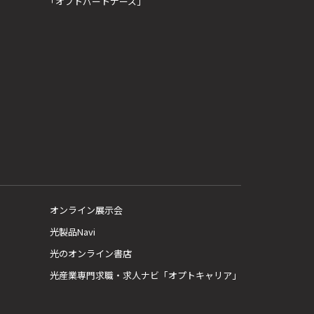
「オプトパートナーズ」
オンライン展示会
光製品Navi
光のオンライン書店
光産業専門求職・求人ナビ「オプトキャリア」