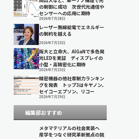
岡山大など、単一ナノ構造で光
の制御に成功 次世代光通信や
センサーへの応用に期待
2026年7月28日
レーザー無線給電でエネルギー
の制約を越える
2026年7月23日
阪大と立命大、AlGaNで多色発
光LEDを実証 ディスプレイの
小型・高精密化に期待
2026年7月23日
精密機器の他社牽制力ランキン
グを発表 トップ3はキヤノン、
セイコーエプソン、リコー
2026年7月29日
編集部おすすめ
メタマテリアルの社会実装へ
産学をつなぐ研究革新拠点の挑