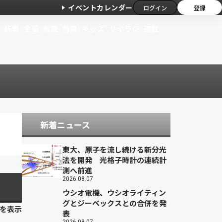
イベントカレンダー
ログイン
登録
新着
主張
解説
特集
キッズ
サイラジ
連載
新着ニュース
東大、原子を流し続ける新分光
法を開発 光格子時計の連続計
測へ前進
2026.08.07
ウシオ電機、ウシオライティン
グとジーベックスとの合併を発
目を表示
表