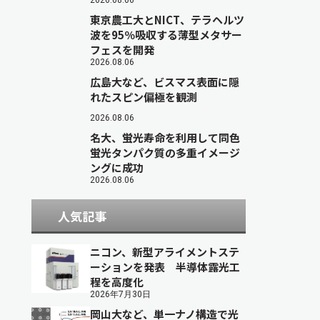
2026.08.06
東京農工大とNICT、テラヘルツ
波を95％吸収する薄型メタサー
フェスを開発
2026.08.06
広島大など、ビスマス表面に隠
れたスピン偏極を観測
2026.08.06
名大、蛍光寿命を利用して同色
蛍光タンパク質の多重イメージ
ングに成功
2026.08.06
人気記事
ニコン、新型アライメントステ
ーションを発表 半導体露光工
程を高度化
2026年7月30日
岡山大など、単一ナノ構造で光