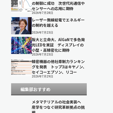
の制御に成功 次世代光通信や
センサーへの応用に期待
2026年7月28日
レーザー無線給電でエネルギー
の制約を越える
2026年7月23日
阪大と立命大、AlGaNで多色発
光LEDを実証 ディスプレイの
小型・高精密化に期待
2026年7月23日
精密機器の他社牽制力ランキン
グを発表 トップ3はキヤノン、
セイコーエプソン、リコー
2026年7月29日
編集部おすすめ
メタマテリアルの社会実装へ
産学をつなぐ研究革新拠点の挑
戦