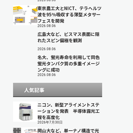
2026.08.06
東京農工大とNICT、テラヘルツ
波を95％吸収する薄型メタサー
フェスを開発
2026.08.06
広島大など、ビスマス表面に隠
れたスピン偏極を観測
2026.08.06
名大、蛍光寿命を利用して同色
蛍光タンパク質の多重イメージ
ングに成功
2026.08.06
人気記事
ニコン、新型アライメントステ
ーションを発表 半導体露光工
程を高度化
2026年7月30日
岡山大など、単一ナノ構造で光