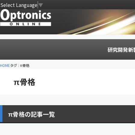
Select Language
▼
研究開発
新
HOME
タグ : π骨格
π骨格
π骨格の記事一覧