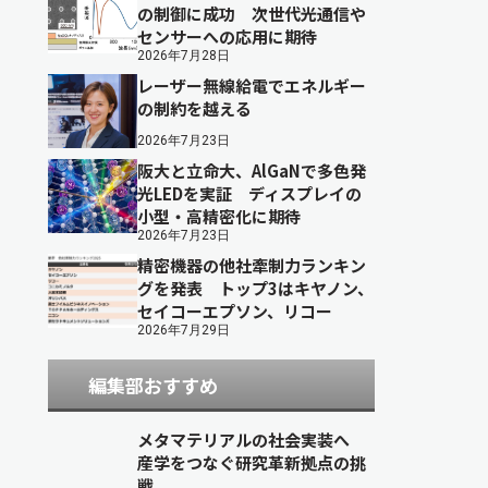
の制御に成功 次世代光通信や
センサーへの応用に期待
2026年7月28日
レーザー無線給電でエネルギー
の制約を越える
2026年7月23日
阪大と立命大、AlGaNで多色発
光LEDを実証 ディスプレイの
小型・高精密化に期待
2026年7月23日
精密機器の他社牽制力ランキン
グを発表 トップ3はキヤノン、
セイコーエプソン、リコー
2026年7月29日
編集部おすすめ
メタマテリアルの社会実装へ
産学をつなぐ研究革新拠点の挑
戦