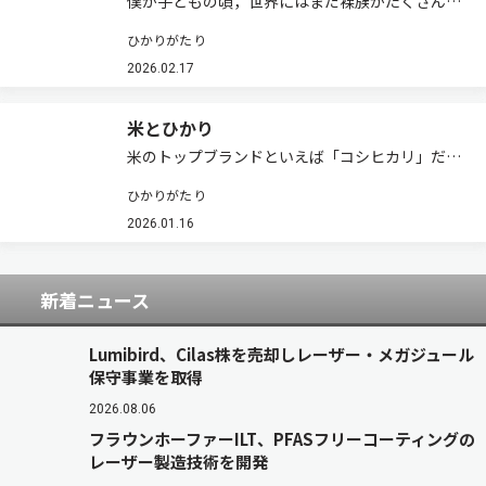
僕が子どもの頃，世界にはまだ裸族がたくさん住
んでいた。テレビでは，下唇を円盤で大きく広げ
ひかりがたり
たり，局部を木の筒に収めただけの姿で裸のまま
躍動する人々の暮らしが，様々な番組で紹介され
2026.02.17
ていた。今はどうだろう。先日，アマゾン奥地
に…
米とひかり
米のトップブランドといえば「コシヒカリ」だろ
う。この名前は，越国（こしのくに）の光り輝く
ひかりがたり
品種になって欲しい，という願いのもとに命名さ
れた。それ以外にも，米の品種名には「きぬひか
2026.01.16
り」「ひのひかり」など，「ひかり」の付くも
の…
新着ニュース
Lumibird、Cilas株を売却しレーザー・メガジュール
保守事業を取得
2026.08.06
フラウンホーファーILT、PFASフリーコーティングの
レーザー製造技術を開発