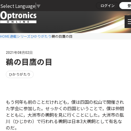
Select Language
▼
ログイン
登
HOME
連載シリーズ
ひかりがたり
鵜の目鷹の目
2021年08月02日
鵜の目鷹の目
ひかりがたり
もう何年も前のことだけれども，僕は四国の松山で開催され
た学会に参加した。せっかくの四国ということで，僕は仲間
とともに，大洲市の鵜飼を見に行くことにした。大洲市の肱
川（ひじかわ）で行われる鵜飼は日本3大鵜飼として有名な
のだ。