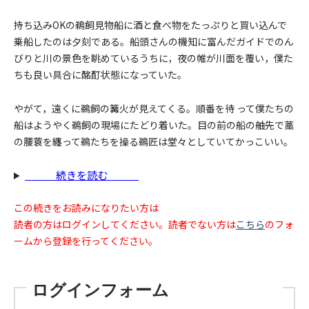
持ち込みOKの鵜飼見物船に酒と食べ物をたっぷりと買い込んで
乗船したのは夕刻である。船頭さんの機知に富んだガイドでのん
びりと川の景色を眺めているうちに，夜の帷が川面を覆い，僕た
ちも良い具合に酩酊状態になっていた。
やがて，遠くに鵜飼の篝火が見えてくる。順番を待 って僕たちの
船はようやく鵜飼の現場にたどり着いた。目の前の船の舳先で藁
の腰蓑を纏って鵜たちを操る鵜匠は堂々としていてかっこいい。
続きを読む
この続きをお読みになりたい方は
読者の方はログインしてください。読者でない方は
こちら
のフォ
ームから登録を行ってください。
ログインフォーム