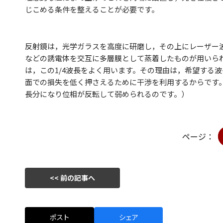
じこめる条件を整えることが必要です。
反射鏡は，光学ガラスを高度に研磨し，その上にレーザー波
などの誘電体を交互に多層膜として蒸着したものが用いら
は，この1/4波長をよく用います。その理由は，希望する
面での損失を低く押さえるために干渉を利用するからです。1
長分になり位相が反転して弱められるのです。）
ページ：
<< 前の記事へ
ポスト
シェア