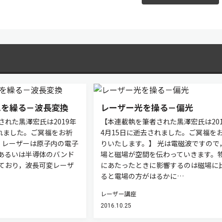
ムを繰る－波長変換
レーザー光を操る－偏光
された黒澤宏氏は2019年
【本連載執を筆者された黒澤宏氏は201
されました。ご冥福をお祈
4月15日に逝去されました。ご冥福を
 レーザーは原子内の電子
りいたします。】 光は電磁波ですので
あるいは半導体のバンド
場と磁場が空間を伝わっていきます。
ており，波長可変レーザ
にあたったときに影響するのは磁場に
ると電場の方がはるかに…
レーザー講座
2016.10.25