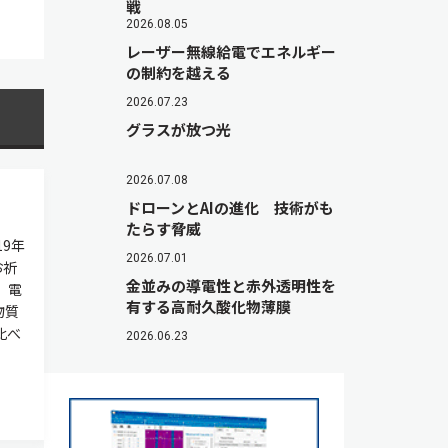
戦
2026.08.05
レーザー無線給電でエネルギー
の制約を越える
2026.07.23
グラスが放つ光
2026.07.08
ドローンとAIの進化 技術がも
たらす脅威
9年
2026.07.01
お祈
金並みの導電性と赤外透明性を
，電
有する高耐久酸化物薄膜
物質
比べ
2026.06.23