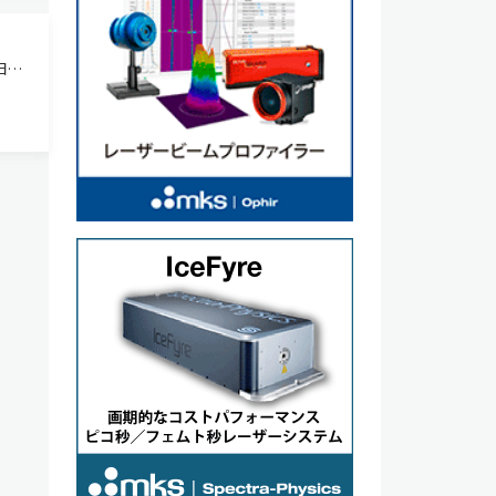
日に
 半導
伝導
しい