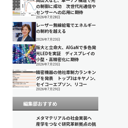
岡山大など、単一ナノ構造で光
の制御に成功 次世代光通信や
センサーへの応用に期待
2026年7月28日
レーザー無線給電でエネルギー
の制約を越える
2026年7月23日
阪大と立命大、AlGaNで多色発
光LEDを実証 ディスプレイの
小型・高精密化に期待
2026年7月23日
精密機器の他社牽制力ランキン
グを発表 トップ3はキヤノン、
セイコーエプソン、リコー
2026年7月29日
編集部おすすめ
メタマテリアルの社会実装へ
産学をつなぐ研究革新拠点の挑