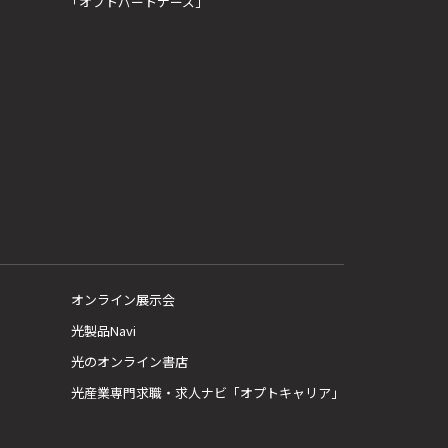
「オプトパートナーズ」
オンライン展示会
光製品Navi
光のオンライン書店
光産業専門求職・求人ナビ「オプトキャリア」