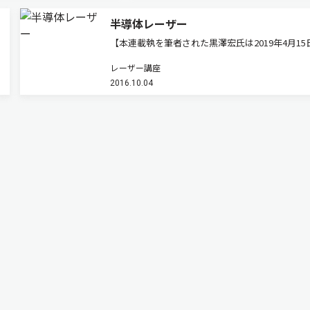
半導体レーザー
【本連載執を筆者された黒澤宏氏は2019年4月15
逝去されました。ご冥福をお祈りいたします。】
レーザー講座
体結晶と光の関係について考えます。価電子帯と
2016.10.04
帯のエネルギー差，すなわちバンドギャップに等
エネルギーを持つ光が…