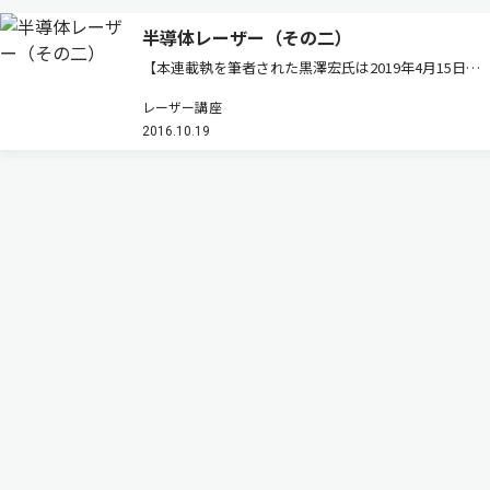
半導体レーザー（その二）
【本連載執を筆者された黒澤宏氏は2019年4月15日に
逝去されました。ご冥福をお祈りいたします。】 代
レーザー講座
表的な半導体レーザーについて詳しく見てみましょ
2016.10.19
う。 実用的な半導体レーザーには，図1に書いてある
周期表の…