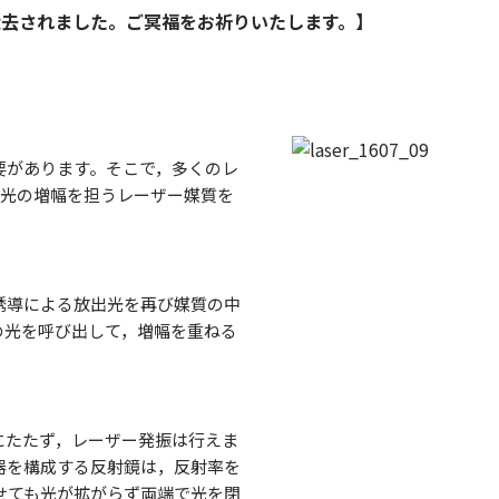
に逝去されました。ご冥福をお祈りいたします。】
要があります。そこで，多くのレ
に光の増幅を担うレーザー媒質を
誘導による放出光を再び媒質の中
の光を呼び出して，増幅を重ねる
にたたず，レーザー発振は行えま
器を構成する反射鏡は，反射率を
せても光が拡がらず両端で光を閉