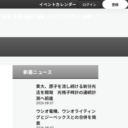
イベントカレンダー
ログイン
登録
新着
主張
解説
特集
キッズ
サイラジ
連載
新着ニュース
東大、原子を流し続ける新分光
法を開発 光格子時計の連続計
測へ前進
2026.08.07
ウシオ電機、ウシオライティン
グとジーベックスとの合併を発
表