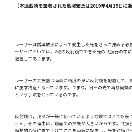
【本連載執を筆者された黒澤宏氏は2019年4月15日
レーザーは誘導放出によって発生した光をさらに強める必
ーザーにおいては，2枚の反射鏡でできた光の共振器の中
配置してあります。
レーザーの共振器は両端に精度の良い反射鏡を配置して，
に戻す構造となっています。つまり，自らの光で再び同類
という手法をとっているのです。
反射鏡は，我々が一般に使っているような鏡ではとても役
せん。その理由は，鏡面での損失が大きいからです。共振
理想的な値にまで上げてこれを両端に設置し，光を往復さ