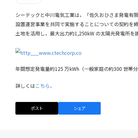
シーテックと中川電気工業は，「佐久おひさま発電有
設置運営事業を共同で実施することについての契約を
土地を活用し，最大出力約1,250kW の太陽光発電所
年間想定発電量約125 万kWh（一般家庭の約300 世
詳しくは
こちら。
ポスト
シェア