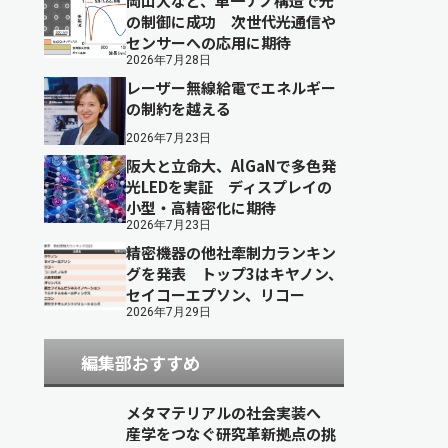
岡山大など、単一ナノ構造で光
の制御に成功 次世代光通信や
センサーへの応用に期待
2026年7月28日
レーザー無線給電でエネルギー
の制約を越える
2026年7月23日
阪大と立命大、AlGaNで多色発
光LEDを実証 ディスプレイの
小型・高精密化に期待
2026年7月23日
精密機器の他社牽制力ランキン
グを発表 トップ3はキヤノン、
セイコーエプソン、リコー
2026年7月29日
編集部おすすめ
メタマテリアルの社会実装へ
産学をつなぐ研究革新拠点の挑