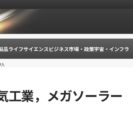
製品
ライフサイエンス
ビジネス
市場・政策
宇宙・インフラ
参入
気工業，メガソーラー