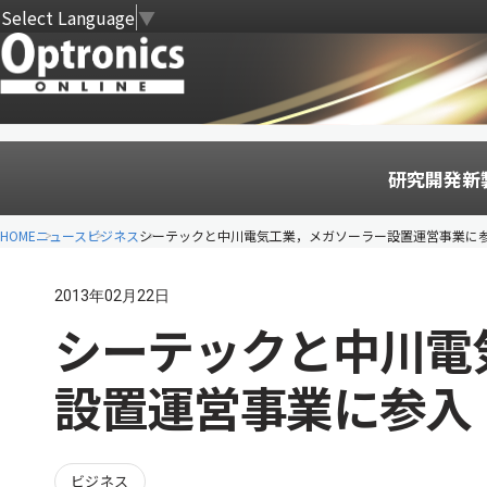
Select Language
▼
研究開発
新
HOME
ニュース
ビジネス
シーテックと中川電気工業，メガソーラー設置運営事業に
2013年02月22日
シーテックと中川電
設置運営事業に参入
ビジネス