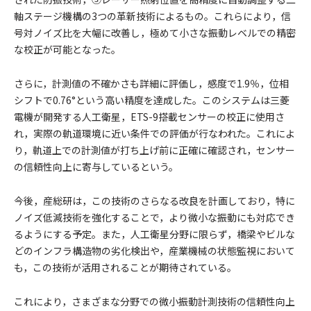
軸ステージ機構の3つの革新技術によるもの。これらにより，信
号対ノイズ比を大幅に改善し，極めて小さな振動レベルでの精密
な校正が可能となった。
さらに，計測値の不確かさも詳細に評価し，感度で1.9％，位相
シフトで0.76°という高い精度を達成した。このシステムは三菱
電機が開発する人工衛星，ETS-9搭載センサーの校正に使用さ
れ，実際の軌道環境に近い条件での評価が行なわれた。これによ
り，軌道上での計測値が打ち上げ前に正確に確認され，センサー
の信頼性向上に寄与しているという。
今後，産総研は，この技術のさらなる改良を計画しており，特に
ノイズ低減技術を強化することで，より微小な振動にも対応でき
るようにする予定。また，人工衛星分野に限らず，橋梁やビルな
どのインフラ構造物の劣化検出や，産業機械の状態監視において
も，この技術が活用されることが期待されている。
これにより，さまざまな分野での微小振動計測技術の信頼性向上