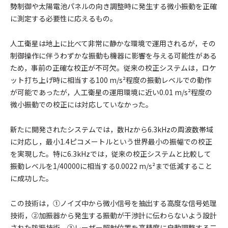
勢制御や太陽電池パネルの向き調整時に発生する微小振動を正確
に測定する必要性に応えるもの。
人工衛星は地上に比べて非常に静かな環境で運用されるが，その
制御操作に伴うわずかな振動も機器に影響を与える可能性がある
ため，事前の正確な校正が不可欠。従来の校正システムは，ロケ
ット打ち上げ時に相当する100 m/s²程度の振動レベルでの動作
が可能であったが，人工衛星の運用環境に近い0.01 m/s²程度の
微小振動での校正には対応していなかった。
新たに開発されたシステムでは，数Hzから6.3kHzの周波数帯域
に対応し，最小1.4ピコメートルという世界最小の振幅での校正
を実現した。特に6.3kHzでは，従来の校正システムと比較して
振動レベルを1/40000に相当する0.0022 m/s²まで低減すること
に成功した。
この技術は，①ノイズ中から微小信号を抽出する高度な信号処理
技術，②加振器から発生する振動が干渉計に伝わらないよう設計
された防振技術，③レーザー照射位置を高精度に自動調整する二