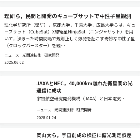
理研ら，民間と開発のキューブサットで中性子星観測
理化学研究所（理研），京都大学，千葉大学，広島大学らは，キュ
ーブサット（CubeSat）X線衛星NinjaSat（ニンジャサット）を用
いて，決まった時間間隔で規則正しく爆発を起こす奇妙な中性子星
（クロックバースター）を観…
ニュース
光関連技術
研究開発
2025.06.02
JAXAとNEC，40,000km離れた衛星間の光
通信に成功
宇宙航空研究開発機構（JAXA）と日本電気
（NEC）は，先進レーダ衛星「だいち4号」
ニュース
光関連技術
研究開発
（ALOS-4）と約40,000km離れた静止軌道の光デ
ータ中継衛星との間で，JAXAの光衛星間通信シ
2025.01.24
ステム「LUCAS」を利用した世界…
岡山大ら，宇宙創成の検証に偏光測定誤差