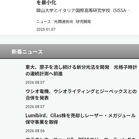
を最小化
岡山大学とイタリア国際高等研究学校（SISSA）
は，宇宙創成の謎を探る衛星観測手段において，
ニュース
光関連技術
研究開発
測定誤差を最小化する手法を発見した（ニュース
リリース）。 宇宙の熱いビックバンの残光と呼ば
2025.01.07
れる宇宙マイクロ波背景放射（CMB）の…
新着ニュース
東大、原子を流し続ける新分光法を開発 光格子時計
の連続計測へ前進
2026.08.07
ウシオ電機、ウシオライティングとジーベックスとの
合併を発表
2026.08.07
Lumibird、Cilas株を売却しレーザー・メガジュール
保守事業を取得
2026.08.06