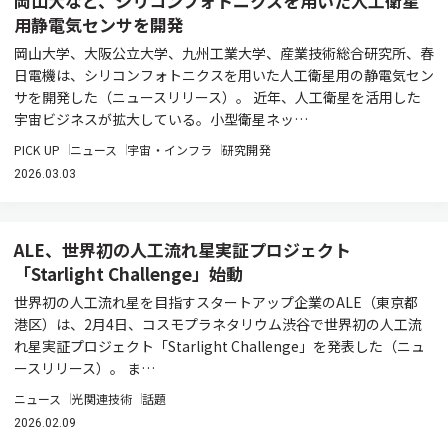
岡山大など、シリコンフォトニクスを用いた人工衛星
用静電気センサを開発
岡山大学、大阪公立大学、九州工業大学、産業技術総合研究所、春
日電機は、シリコンフォトニクスを用いた人工衛星用の静電気セン
サを開発した（ニュースリリース）。 近年、人工衛星を活用した
宇宙ビジネスが拡大している。小型衛星ネッ…
PICK UP
ニュース
宇宙・インフラ
研究開発
2026.03.03
ALE、世界初の人工流れ星実証プロジェクト
「Starlight Challenge」始動
世界初の人工流れ星を⽬指すスタートアップ企業のALE（東京都
港区）は、2月4日、コスモプラネタリウム渋谷で世界初の人工流
れ星実証プロジェクト「Starlight Challenge」を発表した（ニュ
ースリリース）。 ま…
ニュース
光関連技術
話題
2026.02.09