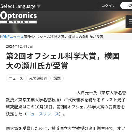
Select Language
▼
ログイン
登
HOME
ニュース
第2回オフシェル科学大賞，横国大の瀬川氏が受賞
2024年12月10日
第2回オフシェル科学大賞，横国
大の瀬川氏が受賞
ニュース
光関連技術
話題
大津元一氏（東京大学名誉
教授／東京工業大学名誉教授）が代表理事を務めるドレスト光子
研究起点はこの10月18日，第2回オフシェル科学大賞の受賞者を
決定した（
ニュースリリース
）。
同大賞を受賞したのは，横浜国立大学教授の瀬川悦生氏で，オフ