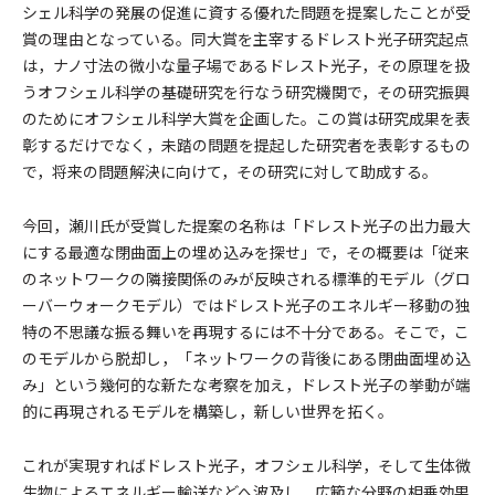
シェル科学の発展の促進に資する優れた問題を提案したことが受
賞の理由となっている。同大賞を主宰するドレスト光子研究起点
は，ナノ寸法の微小な量子場であるドレスト光子，その原理を扱
うオフシェル科学の基礎研究を行なう研究機関で，その研究振興
のためにオフシェル科学大賞を企画した。この賞は研究成果を表
彰するだけでなく，未踏の問題を提起した研究者を表彰するもの
で，将来の問題解決に向けて，その研究に対して助成する。
今回，瀬川氏が受賞した提案の名称は「ドレスト光子の出力最大
にする最適な閉曲面上の埋め込みを探せ」で，その概要は「従来
のネットワークの隣接関係のみが反映される標準的モデル（グロ
ーバーウォークモデル）ではドレスト光子のエネルギー移動の独
特の不思議な振る舞いを再現するには不十分である。そこで，こ
のモデルから脱却し，「ネットワークの背後にある閉曲面埋め込
み」という幾何的な新たな考察を加え，ドレスト光子の挙動が端
的に再現されるモデルを構築し，新しい世界を拓く。
これが実現すればドレスト光子，オフシェル科学，そして生体微
生物によるエネルギー輸送などへ波及し，広範な分野の相乗効果