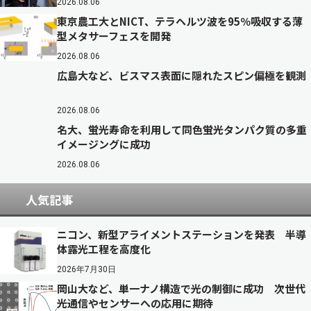
2026.08.06
東京農工大とNICT、テラヘルツ波を95％吸収する薄
型メタサーフェスを開発
2026.08.06
広島大など、ビスマス表面に隠れたスピン偏極を観測
2026.08.06
名大、蛍光寿命を利用して同色蛍光タンパク質の多重
イメージングに成功
2026.08.06
人気記事
ニコン、新型アライメントステーションを発表 半導
体露光工程を高度化
2026年7月30日
岡山大など、単一ナノ構造で光の制御に成功 次世代
光通信やセンサーへの応用に期待