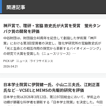
関連記事
神戸賞で、理研・宮脇 敦史氏が大賞を受賞 蛍光タン
パク質の開発を評価
中谷財団は、財団設立40周年を記念して創設した学術賞「神戸
賞」における第3回受賞者の決定し、理化学研究所の宮脇敦史氏が
「光と生命との相互作用の探究から革新するバイオイメージング」
の研究で大賞を受賞した（ニュースリリース）…
PICK UP
ニュース
ライフサイエンス
2026.04.21
日本学士院賞に伊賀健一氏、小山二三夫氏、江刺正喜
氏など―VCSELとMEMSの先駆的研究を評価
日本学士院は2026年3月12日、第1197回総会において、学術上の
功績が顕著な科学者を顕彰する「日本学士院賞」を決定した。今回