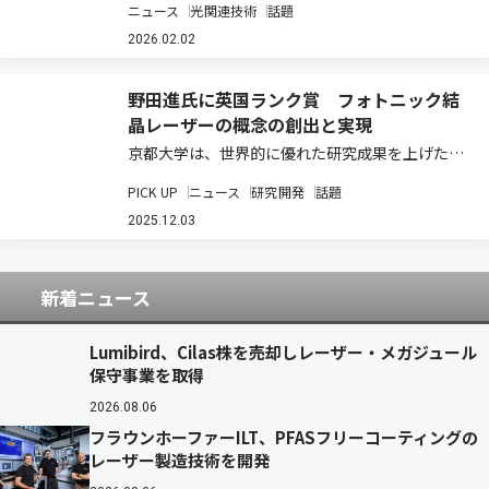
ニュース
光関連技術
話題
の発展に貢献したと認められる研究者を顕彰する
「第7回 晝馬輝夫 光科学賞」の受賞者および「令
2026.02.02
和6年度研究助成」の採択者を決定したと発…
野田進氏に英国ランク賞 フォトニック結
晶レーザーの概念の創出と実現
京都大学は、世界的に優れた研究成果を上げた科
学者に贈られる英国のランク賞に、高等研究院の
PICK UP
ニュース
研究開発
話題
野田進氏の受賞が決まったと発表した（ニュース
リリース）。 ランク賞は、イギリスの実業家であ
2025.12.03
るJoseph Arthur Rank卿が…
新着ニュース
Lumibird、Cilas株を売却しレーザー・メガジュール
保守事業を取得
2026.08.06
フラウンホーファーILT、PFASフリーコーティングの
レーザー製造技術を開発