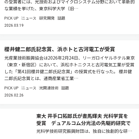
の受賞者には、光技術およびマイクロシステム分野において革新的
な業績を挙げた、東京科学大学（旧…
PICK UP
ニュース
研究開発
話題
2026.03.19
櫻井健二郎氏記念賞、浜ホトと古河電工が受賞
光産業技術振興協会は2026年2月24日、リーガロイヤルホテル東京
（東京・新宿区）において、浜松ホトニクスと古河電気工業が受賞
した「第41回櫻井健二郎氏記念賞」の授賞式を行なった。 櫻井健
二郎氏記念賞とは、通商産業省工業…
PICK UP
ニュース
光関連技術
話題
2026.02.26
東大 井手口拓郎氏が晝馬輝夫 光科学賞を
受賞 デュアルコム分光法の先駆的研究で
光科学技術研究振興財団は、独自に独創的な研究
業績をあげ日本の光科学の基礎研究や光科学技術