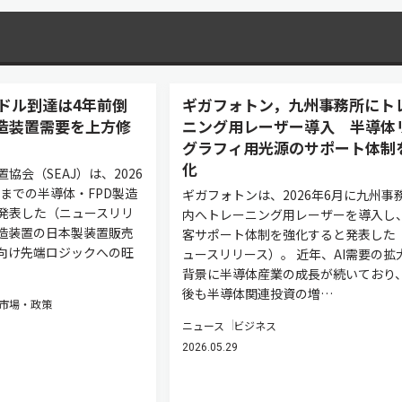
ドル到達は4年前倒
ギガフォトン，九州事務所にト
製造装置需要を上方修
ニング用レーザー導入 半導体
グラフィ用光源のサポート体制
化
協会（SEAJ）は、2026
度までの半導体・FPD製造
ギガフォトンは、2026年6月に九州事
発表した（ニュースリリ
内へトレーニング用レーザーを導入し
造装置の日本製装置販売
客サポート体制を強化すると発表した
ー向け先端ロジックへの旺
ュースリリース）。 近年、AI需要の拡
背景に半導体産業の成長が続いており
後も半導体関連投資の増…
市場・政策
ニュース
ビジネス
2026.05.29