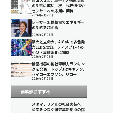
岡山大など、単一ナノ構造で光
の制御に成功 次世代光通信や
センサーへの応用に期待
2026年7月28日
レーザー無線給電でエネルギー
の制約を越える
2026年7月23日
阪大と立命大、AlGaNで多色発
光LEDを実証 ディスプレイの
小型・高精密化に期待
2026年7月23日
精密機器の他社牽制力ランキン
グを発表 トップ3はキヤノン、
セイコーエプソン、リコー
2026年7月29日
編集部おすすめ
メタマテリアルの社会実装へ
産学をつなぐ研究革新拠点の挑