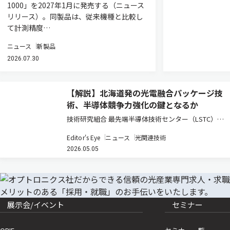
1000」を2027年1月に発売する（ニュース
リリース）。同製品は、従来機種と比較し
て計測精度…
ニュース
新製品
2026.07.30
【解説】北海道発の光電融合パッケージ技
術、半導体競争力強化の鍵となるか
技術研究組合 最先端半導体技術センター（LSTC）が
進める光電融合型パッケージ技術の研究開発は、日本
Editor's Eye
ニュース
光関連技術
の半導体戦略において重要な転換点を示している。ポ
2026.05.05
スト5G時代におけるデータ通信量の爆発的増大と電力
消費の課題に対し、電気…
展示会/イベント
セミナー