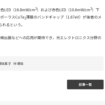
2
2
ED（16.8mW/cm
）および赤色LED（10.6mW/cm
）下
ーラスCuTe
薄膜のバンドギャップ（1.67eV）が後者のメ
2
えられるという。
び検出器などへの応用が期待でき，光エレクトロニクス分野の
導体素子
半導体
記事一覧