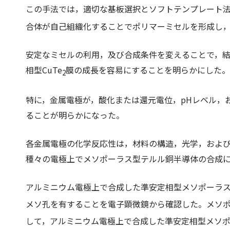
この手法では，適切な基板選択とソフトテンプレート法
合体が自己組織化することでポリマーミセルを形成し
安定なミセルの利用，及び合成条件を変えることで，
相型CuTe
膜の成長を容易にすることを明らかにした。
2
特に，金属電極が，酸化または還元電位，pHレベル，
ることが明らかになった。
各金属電極の化学反応性は，材料の構造，光学，およ
種々の電極上でメソポーラス型テルル銅半導体の合成
アルミニウム電極上で合成した準安定相型メソポーラスC
メソ孔を有することを電子顕微鏡から確認した。メソポー
して，アルミニウム電極上で合成した準安定相型メソポー