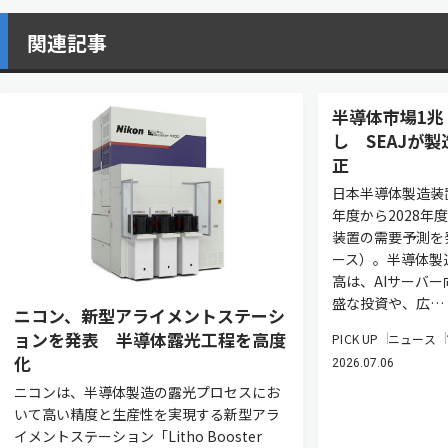
関連記事
半導体市場1兆
し SEAJが
正
日本半導体製造装置
年度から2028年
装置の需要予測を
ース）。半導体製
高は、AIサーバ
盛な投資や、広…
ニコン、新型アライメントステーシ
ョンを発表 半導体露光工程を高度
PICK UP
ニュース
化
2026.07.06
ニコンは、半導体製造の露光プロセスにお
いて高い精度と生産性を実現する新型アラ
イメントステーション「Litho Booster