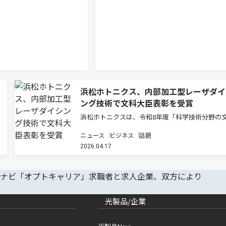
浜松ホトニクス、内部加工型レーザダイ
ング技術で文科大臣表彰を受賞
浜松ホトニクスは、令和8年度「科学技術分野の
科学大臣表彰（科学技術賞・開発部門）」におい
ニュース
ビジネス
話題
「内部加工型レーザダイシング技術の開発」で受
2026.04.17
たと発表した（ニュースリリース）。 同表彰は
経済や国民生活の発展に寄与…
光製品/企業