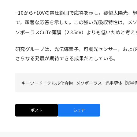
−10から+10Vの電圧範囲で応答を示し，疑似太陽光，緑色L
で，顕著な応答を示した。この強い光吸収特性は，メソポ
ソポーラスCuTe薄膜（2.35eV）よりも低いためと考
研究グループは，光伝導素子，可調光センサー，およ
さらなる発展が期待できる成果だとしている。
キーワード：
テルル化合物
メソポーラス
光半導体
光半
ポスト
シェア