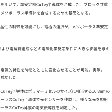
を用いて，準安定相CuTe
半導体を合成した。ブロック共重
2
，メソポーラス半導体を合成するための基礎となる。
結晶性の制御を可能にし，電極の選択が，メソポーラス準安定
および電解質組成などの電気化学反応条件に大きな影響を与え
び電気的特性を時間とともに変化させることが可能。実際，
に成功した。
uTe
半導体はポリマーミセルのサイズに相当する16.8nmの
2
ラスCuTe
半導体で光センサーを作製し，様々な光を照射
2
ラスCuTe
薄膜の電気伝導性を測定した。
2