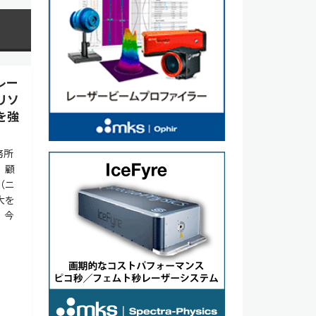
レー
リソ
を強
務所
、顧
（ニ
大を
、今