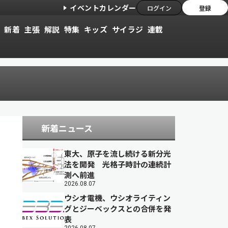
イベントカレンダー
ログイン
登録
新着
主張
解説
特集
キッズ
サイラジ
連載
新着ニュース
東大、原子を流し続ける新分光
法を開発 光格子時計の連続計
測へ前進
2026.08.07
ウシオ電機、ウシオライティン
グとジーベックスとの合併を発
表