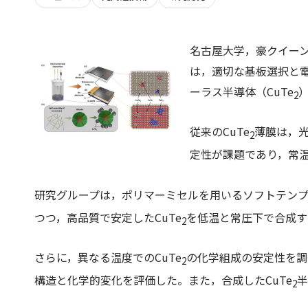
名古屋大学，豪クイー
は，適切な基板選択と
ーラス半導体（CuTe
2
従来のCuTe
薄膜は，
2
定性が課題であり，常温
研究グループは，ポリマーミセルを用いるソフトテンプ
つつ，高品質で安定したCuTe
を低温と常圧下で合成す
2
さらに，異なる温度でのCuTe
の化学組成の安定性を調
2
構造と化学的変化を評価した。また，合成したCuTe
半
2