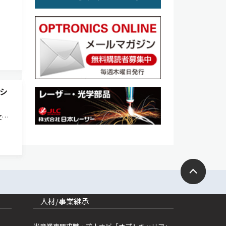
シ
文部
て、
賞し
、社会
人材/事業継承