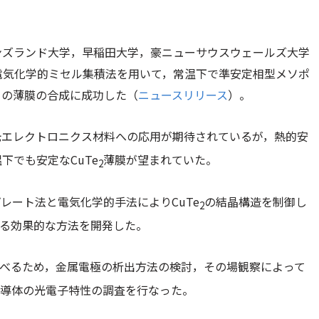
ンズランド大学，早稲田大学，豪ニューサウスウェールズ大学
電気化学的ミセル集積法を用いて，常温下で準安定相型メソポ
）の薄膜の合成に成功した（
ニュースリリース
）。
光エレクトロニクス材料への応用が期待されているが，熱的安
下でも安定なCuTe
薄膜が望まれていた。
2
レート法と電気化学的手法によりCuTe
の結晶構造を制御し
2
る効果的な方法を開発した。
べるため，金属電極の析出方法の検討，その場観察によって
導体の光電子特性の調査を行なった。