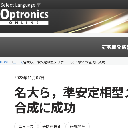
Select Language
▼
研究開発
新
HOME
ニュース
名大ら，準安定相型メソポーラス半導体の合成に成功
2023年11月07日
名大ら，準安定相型
合成に成功
ニュース
光関連技術
研究開発