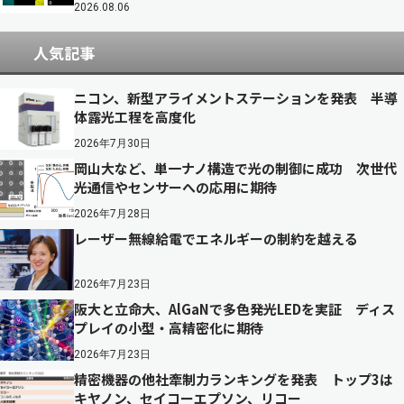
2026.08.06
人気記事
ニコン、新型アライメントステーションを発表 半導
体露光工程を高度化
2026年7月30日
岡山大など、単一ナノ構造で光の制御に成功 次世代
光通信やセンサーへの応用に期待
2026年7月28日
レーザー無線給電でエネルギーの制約を越える
2026年7月23日
阪大と立命大、AlGaNで多色発光LEDを実証 ディス
プレイの小型・高精密化に期待
2026年7月23日
精密機器の他社牽制力ランキングを発表 トップ3は
キヤノン、セイコーエプソン、リコー