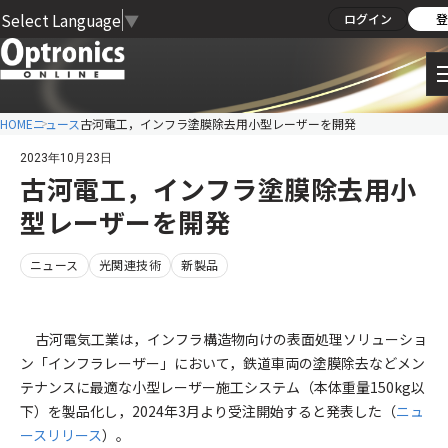
Select Language
▼
ログイン
登
HOME
ニュース
古河電工，インフラ塗膜除去用小型レーザーを開発
2023年10月23日
古河電工，インフラ塗膜除去用小
型レーザーを開発
ニュース
光関連技術
新製品
古河電気工業は，インフラ構造物向けの表面処理ソリューショ
ン「インフラレーザー」において，鉄道車両の塗膜除去などメン
テナンスに最適な小型レーザー施工システム（本体重量150kg以
下）を製品化し，2024年3月より受注開始すると発表した（
ニュ
ースリリース
）。