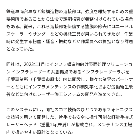
鉄道車両台車など鋼構造物の溶接部は，強度を維持するための重
要箇所であることから法令で定期検査が義務付けられている場合
もある。従来，これら溶接部を保護する塗膜の除去にはニードル
スケーラーやサンダーなどの機械工具が用いられてきたが，作業
時に発生する粉塵・騒音・振動などが作業員への負担となり課題
となっていた。
同社は，2023年1月にインフラ構造物向け表面処理ソリューショ
ン インフラレーザーの共創拠点であるインフラレーザーラボを
千葉事業所（千葉県市原市）内に開設し，様々な業界のパートナ
ーとともにインフラメンテナンスの作業効率化および労働衛生改
善などに向けたレーザー施工システムの開発を進めてきた。
このシステムには，同社のコア技術のひとつであるフォトニクス
の技術を用いて開発した，片手でも安全に操作可能な軽量手持式
レーザーヘッド（重量2kg未満）が搭載され，メンテナンス工場
内で扱いやすい設計となっている。