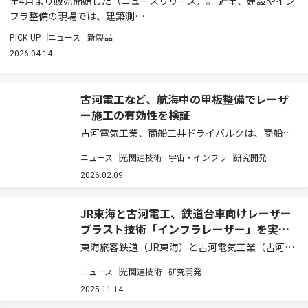
年4月より販売開始した（ニュースリリース）。 近年、建設やイン
フラ整備の現場では、建築測…
PICK UP
ニュース
新製品
2026.04.14
古河電工など、航海中の甲板整備でレーザ
ー施工の有効性を検証
古河電気工業、商船三井ドライバルクは、商船三
井が所有し、商船三井ドライバルクが運航する64
ニュース
光関連技術
宇宙・インフラ
研究開発
型ウルトラマックスばら積み船「Green
Winds」）に、インフラ構造物向けの表面処理ソ
2026.02.09
リューション「インフラレーザー」シリーズ…
JR東海と古河電工、鉄道台車向けレーザー
ブラスト技術「インフラレーザー」を実用
化
東海旅客鉄道（JR東海）と古河電気工業（古河電
工）は、鉄道台車の探傷試験に先立つ塗膜除去工
ニュース
光関連技術
研究開発
程において、古河電工が開発したインフラ構造物
向けレーザーブラスト技術「インフラレーザー」
2025.11.14
を採用し、2025年6月から運用を開始した…