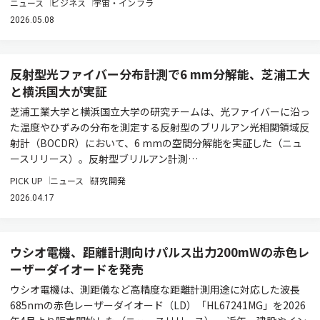
ニュース
ビジネス
宇宙・インフラ
2026.05.08
反射型光ファイバー分布計測で6 mm分解能、芝浦工大
と横浜国大が実証
芝浦工業大学と横浜国立大学の研究チームは、光ファイバーに沿っ
た温度やひずみの分布を測定する反射型のブリルアン光相関領域反
射計（BOCDR）において、6 mmの空間分解能を実証した（ニュ
ースリリース）。反射型ブリルアン計測…
PICK UP
ニュース
研究開発
2026.04.17
ウシオ電機、距離計測向けパルス出力200mWの赤色レ
ーザーダイオードを発売
ウシオ電機は、測距儀など高精度な距離計測用途に対応した波長
685nmの赤色レーザーダイオード（LD）「HL67241MG」を2026