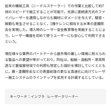
従来の機械工具（ニードルスケーラー）での作業と比較して約7
倍のスピードで施工することが可能で，光源に連続波方式のファ
イバレーザーを適用しながらも鋼材にダメージを与えず，騒音・
振動も発生させることなく，1種ケレンに相当する水準の塗膜除
去を実現した。導入時のレーザー安全教育等を実施することによ
り，レーザー機器を初めて使うユーザーにも安心して利用できる
という。
現在様々な業界のパートナーから屋外等の厳しい環境に耐えられ
る製品への要望が挙がっており，同社は，船舶・造船所・港湾用
途など重塩害地域での利用も想定した設計を検討していくととも
に，錆・塗膜除去などの表面処理の更なる高速化に向けてレーザ
ー施工システムのラインナップを拡充する計画するとしている。
キーワード：
インフラ
レーザークリーナー