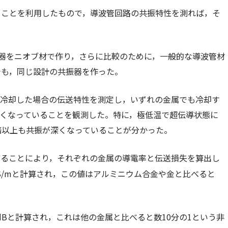
ることを利用したもので，導波管回路の共振特性を測れば，そ
振器をニオブ材で作り，さらに比較のために，一般的な導波管材
でも，同じ設計の共振器を作った。
Kに冷却した場合の伝送特性を測定し，いずれの金属でも冷却す
くなっていることを観測した。特に，極低温で超伝導状態に
0倍以上も共振が深くなっていることが分かった。
することにより，それぞれの金属の導電率と伝送損失を算出し
S/mと計算され，この値はアルミニウム合金や金と比べると
dBと計算され，これは他の金属と比べると数10分の1という非