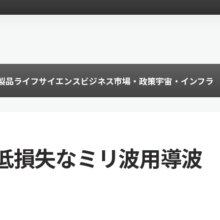
製品
ライフサイエンス
ビジネス
市場・政策
宇宙・インフラ
低損失なミリ波用導波