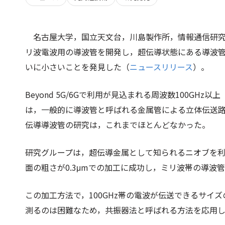
名古屋大学，国立天文台，川島製作所，情報通信研究
リ波電波用の導波管を開発し，超伝導状態にある導波
いに小さいことを発見した（
ニュースリリース
）。
Beyond 5G/6Gで利用が見込まれる周波数100G
は，一般的に導波管と呼ばれる金属管による立体伝送
伝導導波管の研究は，これまでほとんどなかった。
研究グループは，超伝導金属として知られるニオブを利
面の粗さが0.3μmでの加工に成功し，ミリ波帯の導波
この加工方法で，100GHz帯の電波が伝送できるサイ
測るのは困難なため，共振器法と呼ばれる方法を応用