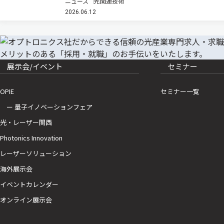
ニュース
光関連技術
人工構造体を使用し、これまで計測不可能だった物質
2026.06.12
が持つ「右ねじれ」と「左ねじれ」（キラリティ）の
空間分布を、テラヘルツ波によ…
展示会/イベント
セミナー
OPIE
セミナー一覧
ー 量子イノベーションフェア
光・レーザー関西
Photonics Innovation
レーザーソリューション
海外展示会
イベントカレンダー
オンライン展示会