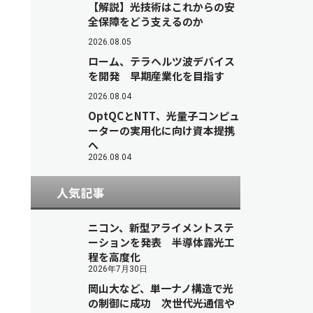
【解説】光技術はこれからの安
全保障をどう支えるのか
2026.08.05
ローム、テラヘルツ波デバイス
を開発 早期産業化を目指す
2026.08.04
OptQCとNTT、光量子コンピュ
ーターの実用化に向け資本提携
へ
2026.08.04
人気記事
ニコン、新型アライメントステ
ーションを発表 半導体露光工
程を高度化
2026年7月30日
岡山大など、単一ナノ構造で光
の制御に成功 次世代光通信や