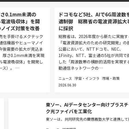
さ0.1mm未満の
ドコモなど5社、AIで6G周波数
ル電波吸収体」を開
適制御 総務省の電波資源拡大
のノイズ対策を改善
に採択
売を手掛けるメクテック
総務省は、2026年度から新たに実施す
通信機器やヒューマノイ
「電波資源拡大のための研究開発」の
今後需要の拡大が見込ま
公募において、NTTドコモ、NEC、
、厚さ0.1mm未満を実現
1Finity、NTT、富士通の5社が共同で
ル電波吸収体」を開発し
した「周波数帯の横断的活用を実現す
ース）。 …
動通信ネットワークの…
ニュース
宇宙・インフラ
市場・政策
2026.06.30
東ソー、AIデータセンター向けプラスチ
ク光ファイバを工業化
東ソーは、共同研究先の慶應義塾大学と連携して
した「プラスチック光ファイバの大容量化・高密