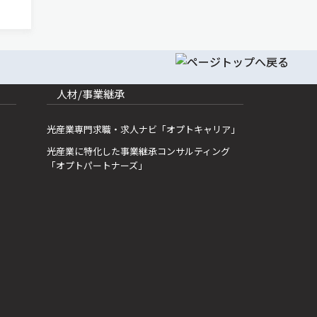
究開
報通信
人材/事業継承
光産業専門求職・求人ナビ「オプトキャリア」
光産業に特化した事業継承コンサルティング
「オプトパートナーズ」