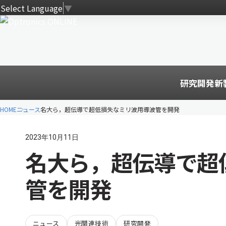
Select Language
▼
研究開発
新
HOME
ニュース
名大ら，超伝導で超低損失なミリ波用導波管を開発
2023年10月11日
名大ら，超伝導で超
管を開発
ニュース
光関連技術
研究開発