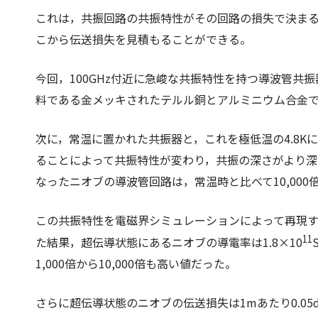
これは，共振回路の共振特性がその回路の損失で決ま
こから伝送損失を見積もることができる。
今回，100GHz付近に急峻な共振特性を持つ導波管共
料である金メッキされたテルル銅とアルミニウム合金
次に，常温に置かれた共振器と，これを極低温の4.8
ることによって共振特性が変わり，共振の深さがより深
なったニオブの導波管回路は，常温時と比べて10,00
この共振特性を電磁界シミュレーションによって再現
11
た結果，超伝導状態にあるニオブの導電率は1.8×10
1,000倍から10,000倍も高い値だった。
さらに超伝導状態のニオブの伝送損失は1mあたり0.05