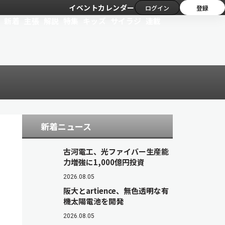
イベントカレンダー
ログイン
登録
新着
主張
解説
特集
キッズ
サイラジ
連載
新着ニュース
古河電工、光ファイバー生産能
力増強に1,000億円投資
2026.08.05
阪大とartience、無色透明な有
機太陽電池を開発
2026.08.05