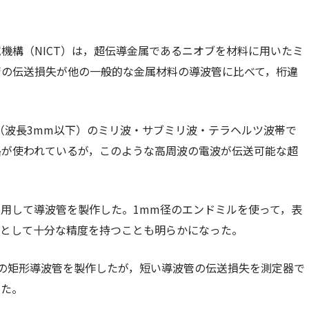
機構（NICT）は，超伝導金属であるニオブを材料に用いたミ
管の伝送損失が他の一般的な金属材料の導波管に比べて，桁違
Hz以上（波長3mm以下）のミリ波・サブミリ波・テラヘルツ波帯で
路が使われているが，このような高周波の電波が伝送可能な超
用して導波管を製作した。1mm径のエンドミルを使って，表
管として十分な精度を持つことも明らかになった。
ズの矩形導波管を製作したが，短い導波管の伝送損失を測定器で
した。