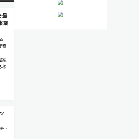
を最
事業
る
提案
提案
る移
ッ
提案
度化