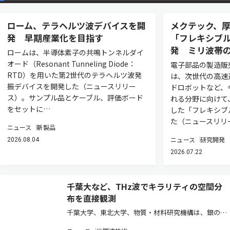
ローム、テラヘルツ波デバイスを開
メクテック、厚
発 早期産業化を目指す
「フレキシブ
発 ミリ波帯
ロームは、半導体素子の共鳴トンネルダイ
オード（Resonant Tunneling Diode：
電子部品の製造販
RTD）を用いた第2世代のテラヘルツ波発
は、次世代の高速
振デバイスを開発した（ニュースリリー
ドロボットなど、
ス）。サンプル品とケーブル、評価ボード
れる分野に向けて
をセットに…
した「フレキシブ
た（ニュースリリ
ニュース
新製品
ニュース
研究開発
2026.08.04
2026.07.22
千葉大など、THz波でキラリティの空間分
布を直接観測
千葉大学、東北大学、物質・材料研究機構は、銀の微
細な円盤を重ね合わせた「モアレ型メタ表面」という