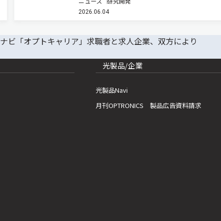
ニュース
研究開発
技術に関する研究開発プロジェクト」が、国立研
2026.06.04
発法人情報通信研究機構（NICT）の「革新的情
技術（Beyond 5G…
光製品/企業
光製品Navi
月刊OPTRONICS 製品広告資料請求