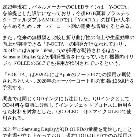
2023年現在，パネルメーカーのOLEDラインは「Y-OCTA」
を前提とした設計になっており，今後RGB蒸着プラスチッ
ク・フォルダブルAMOLEDでは「Y-OCTA」の採用が大半
を占めるため，オーバーコート剤の需要も増加するとみる。
また，従来の無機膜と比較し折り曲げ性の向上や生産効率の
向上が期待できる「F-OCTA」の開発が行なわれており，
2024年にはApple「iPad」での採用が期待されるほか，
Samsung Displayなどが開発投資を行なっているIT機器向けリ
ジッドOLEDのG8.7でも採用が検討されているという。
「F-OCTA」は2026年にはAppleのノートPCでの採用が期待
されるといい，2028年のオーバーコート剤の市場は25億円を
予測する。
調査では同じくQDインクにも注目した。QDインクとして，
QD材料を樹脂に分散してインクジェットプロセスに適用さ
せた材料を対象とした。QD-OLED，QD-マイクロLEDで使
用される。
2021年にSamsung DisplayがQD-OLEDの量産を開始したこと
で市場が立ち上がっており，現在はQD-OLEDでのみ採用さ