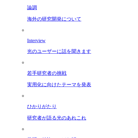
論調
海外の研究開発について
Interview
光のユーザーに話を聞きます
若手研究者の挑戦
実用化に向けたテーマを発表
ひかりがたり
研究者が語る光のあれこれ