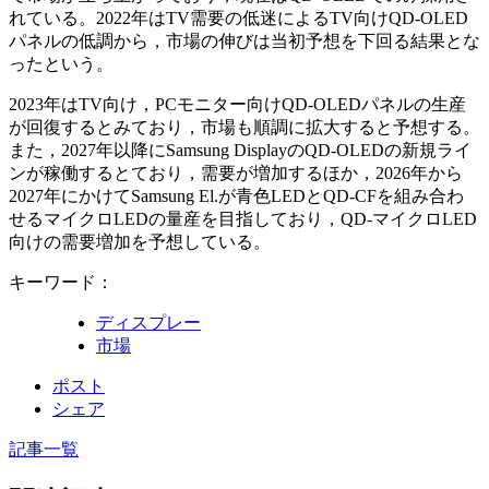
れている。2022年はTV需要の低迷によるTV向けQD-OLED
パネルの低調から，市場の伸びは当初予想を下回る結果とな
ったという。
2023年はTV向け，PCモニター向けQD-OLEDパネルの生産
が回復するとみており，市場も順調に拡大すると予想する。
また，2027年以降にSamsung DisplayのQD-OLEDの新規ライ
ンが稼働するとており，需要が増加するほか，2026年から
2027年にかけてSamsung El.が青色LEDとQD-CFを組み合わ
せるマイクロLEDの量産を目指しており，QD-マイクロLED
向けの需要増加を予想している。
キーワード：
ディスプレー
市場
ポスト
シェア
記事一覧