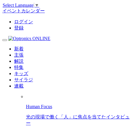
Select Language
▼
イベントカレンダー
ログイン
登録
新着
主張
解説
特集
キッズ
サイラジ
連載
Human Focus
光の現場で働く「人」に焦点を当てたインタビュ
ー