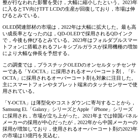
整が行なわれた影響を受け，大幅に縮小したという。2023年
に入るとTV向けTFT LCDの生産が回復しており，市場は伸
びるとみている。
OLED関連部材の市場は，2022年は大幅に拡大した。最も高
い成長率となったのは，QD-OLEDで採用されるQDインク
で，今後も伸びるとみている。2023年はフォルダブルスマー
トフォンに搭載されるフレキシブルガラスが採用機種の増加
により大幅な伸長を予想する。
この調査では，プラスチックOLEDのオンセルタッチセンサ
ーである「Y-OCTA」に採用されるオーバーコート剤，「F-
OCTA」に採用されるオーバーコート剤も対象に注目した。
主にスマートフォンやタブレット端末のタッチセンサーで使
用されている。
「Y-OCTA」は薄型化やコストダウンに寄与することから，
Samsung El.「Galaxy」シリーズとApple「iPhone」シリーズ
に採用され，市場が立ち上がった。2021年までは韓国パネル
メーカーの採用が中心だったが，2022年から中国メーカーの
採用が増加しており，使用されるオーバーコート剤の2023年
の市場は13億円を見込む。