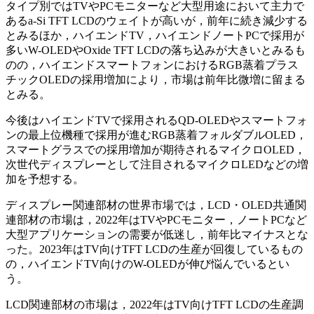
タイプ別ではTVやPCモニターなど大型用途において主力で
あるa-Si TFT LCDのウェイトが高いが，前年に続き減少する
とみるほか，ハイエンドTV，ハイエンドノートPCで採用が
多いW-OLEDやOxide TFT LCDの落ち込みが大きいとみるも
のの，ハイエンドスマートフォンにおけるRGB蒸着プラス
チックOLEDの採用増加により，市場は前年比微増に留まる
とみる。
今後はハイエンドTVで採用されるQD-OLEDやスマートフォ
ンの最上位機種で採用が進むRGB蒸着フォルダブルOLED，
スマートグラスでの採用増加が期待されるマイクロOLED，
次世代ディスプレーとして注目されるマイクロLEDなどの増
加を予想する。
ディスプレー関連部材の世界市場では，LCD・OLED共通関
連部材の市場は，2022年はTVやPCモニター，ノートPCなど
大型アプリケーションの需要が低迷し，前年比マイナスとな
った。2023年はTV向けTFT LCDの生産が回復しているもの
の，ハイエンドTV向けのW-OLEDが伸び悩んでいるとい
う。
LCD関連部材の市場は，2022年はTV向けTFT LCDの生産調