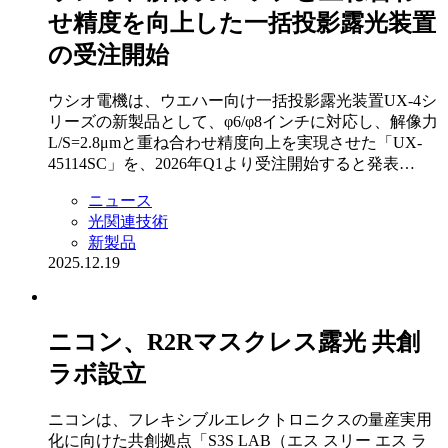
せ精度を向上した一括投影露光装置
の受注開始
ウシオ電機は、ウエハー向け一括投影露光装置UX-4シ
リーズの新製品として、φ6/φ8インチに対応し、解像力
L/S=2.8μmと重ね合わせ精度向上を実現させた「UX-
45114SC」を、2026年Q1より受注開始すると発表…
ニュース
光関連技術
新製品
2025.12.19
ニコン、R2Rマスクレス露光 共創
ラボ設立
ニコンは、フレキシブルエレクトロニクスの量産実用
化に向けた共創拠点「S3S LAB（エス スリー エス ラ