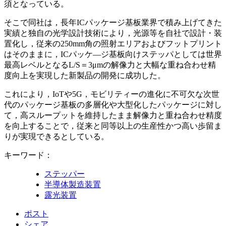
須となっている。
そこで同社は，長年ICパッケージ基板業界で積み上げてきた
実績と独自の光学設計技術により，光源等を自社で設計・装
置化し，従来の250mm角の照射エリアおよびフットプリント
はそのままに，ICパッケ―ジ基板向けステッパとしては世界
最高レベルとなるL/S＝3μmの解像力と大幅な重ね合わせ精
度向上を実現した新製品の開発に成功した。
これにより，IoTや5G，モビリティーの進化に不可欠な次世
代のパッケージ基板の多層化や大型化したパッケージに対し
て，高スループットを維持したまま解像力と重ね合わせ精度
を向上することで，従来と同等以上の生産性かつ高い歩留ま
りが実現できるとしている。
キーワード：
ステッパー
半導体製造装置
露光装置
ポスト
シェア