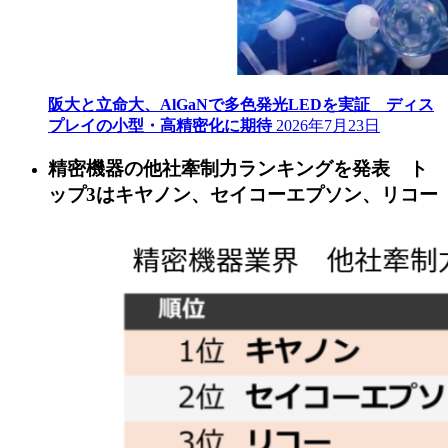
阪大と立命大、AlGaNで多色発光LEDを実証 ディス
プレイの小型・高精密化に期待
2026年7月23日
精密機器の他社牽制力ランキングを発表 ト
ップ3はキヤノン、セイコーエプソン、リコー