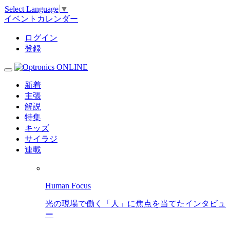
Select Language
▼
イベントカレンダー
ログイン
登録
新着
主張
解説
特集
キッズ
サイラジ
連載
Human Focus
光の現場で働く「人」に焦点を当てたインタビュ
ー