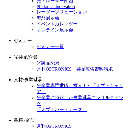
光・レーザー関西
Photonics Innovation
レーザーソリューション
海外展示会
イベントカレンダー
オンライン展示会
セミナー
セミナー一覧
光製品/企業
光製品Navi
月刊OPTRONICS 製品広告資料請求
人材/事業継承
光産業専門求職・求人ナビ「オプトキャリ
ア」
光産業に特化した事業継承コンサルティン
グ
「オプトパートナーズ」
書籍 / 雑誌
月刊OPTRONICS