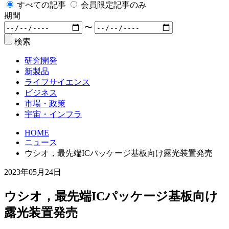
すべての記事
会員限定記事のみ
期間
〜
検索
研究開発
新製品
ライフサイエンス
ビジネス
市場・政策
宇宙・インフラ
HOME
ニュース
ウシオ，最先端ICパッケージ基板向け露光装置発売
2023年05月24日
ウシオ，最先端ICパッケージ基板向け
露光装置発売