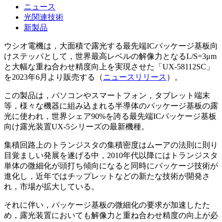
ニュース
光関連技術
新製品
ウシオ電機は，大面積で露光する最先端ICパッケージ基板向
けステッパとして，世界最高レベルの解像力となるL/S=3μm
と大幅な重ね合わせ精度向上を実現させた「UX-58112SC」
を2023年6月より販売する（
ニュースリリース
）。
この製品は，パソコンやスマートフォン，タブレット端末
等，様々な機器に組み込まれる半導体のパッケージ基板の露
光に使われ，世界シェア90%を誇る最先端ICパッケージ基板
向け露光装置UX-5シリーズの最新機種。
集積回路上のトランジスタの集積密度はムーアの法則に則り
目覚ましい発展を遂げる中，2010年代以降にはトランジスタ
単体の微細化が頭打ち傾向になると同時にパッケージ技術が
進化し，近年ではチップレットなどの新たな技術が開発さ
れ，市場が拡大している。
それに伴い，パッケージ基板の微細化の要求が加速したた
め，露光装置においても解像力と重ね合わせ精度の向上が必