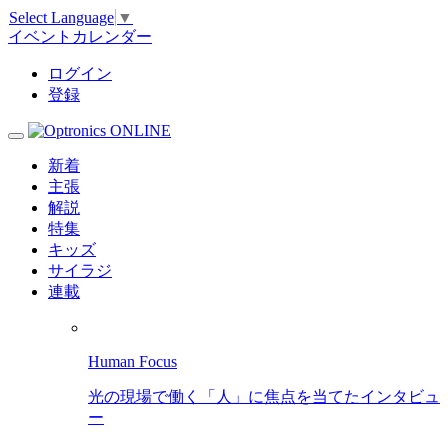
Select Language
▼
イベントカレンダー
ログイン
登録
新着
主張
解説
特集
キッズ
サイラジ
連載
Human Focus
光の現場で働く「人」に焦点を当てたインタビュ
ー