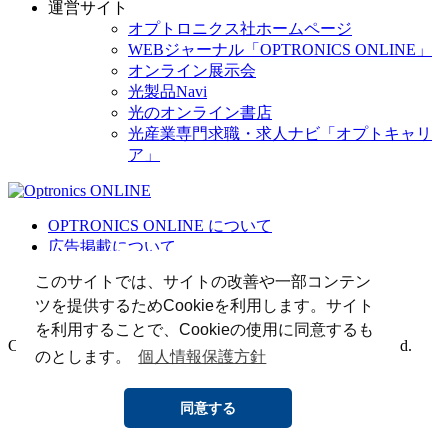
運営サイト
オプトロニクス社ホームページ
WEBジャーナル「OPTRONICS ONLINE」
オンライン展示会
光製品Navi
光のオンライン書店
光産業専門求職・求人ナビ「オプトキャリ
ア」
OPTRONICS ONLINE について
広告掲載について
運営会社
このサイトでは、サイトの改善や一部コンテン
個人情報
ツを提供するためCookieを利用します。サイト
光関連リンク集
を利用することで、Cookieの使用に同意するも
Copyright (C) 2025 The Optronics Co., Ltd. All rights reserved.
のとします。
個人情報保護方針
同意する