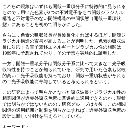
これらの現象はいずれも開殻一重項分子に特徴的に見られる
もので，用いた色素が2つの不対電子をもつ開殻ジラジカル
構造と不対電子のない閉殻構造の中間状態（開殻一重項状
態）にあることを初めて明らかにした。
さらに，色素の吸収波長が長波長化すればするほど，開殻ジ
ラジカル構造の寄与が高まることが判明した。色素の吸収波
長に対応する電子遷移エネルギーとジラジカル性の相関は
1989年に予想されており，その予想を実験的に証明した。
一方，開殻一重項分子は閉殻分子系に比べて大きな二光子吸
収特性を持つことが知られている。研究で用いた色素も比較
的高い二光子吸収能を持っており，開殻一重項状態がそれら
の二光子吸収能に寄与していると考えられるという。
この研究によって明らかとなった吸収波長とジラジカル性の
相関関係が近赤外吸収色素に普遍的に適用できるのか，現状
では明らかではないものの，研究グループは今後，この相関
関係の適用範囲と制限を明らかにすれば，近赤外吸収色素の
設計に新しい指針を与えるとしている。
キーワード：