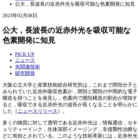
公大，長波長の近赤外光を吸収可能な色素開発に知見
2023年02月08日
公大，長波長の近赤外光を吸収可能な
色素開発に知見
PICK UP
ニュース
光関連技術
研究開発
大阪公立大学と産業技術総合研究所は，これまで閉殻分子と
みられていた近赤外吸収色素が，閉殻と開殻の中間的な電子
構造を持つことを発見し，色素内で開殻構造の割合が増加す
ると，吸収できる近赤外光の波長が長くなることを明らかに
した（
ニュースリリース
）。
多くの物質に対して透明である近赤外光は，情報通信，セキ
ュリティーインク，生体深部イメージング，非侵襲性治療な
どに有効とされている。このような技術革新には，近赤外光