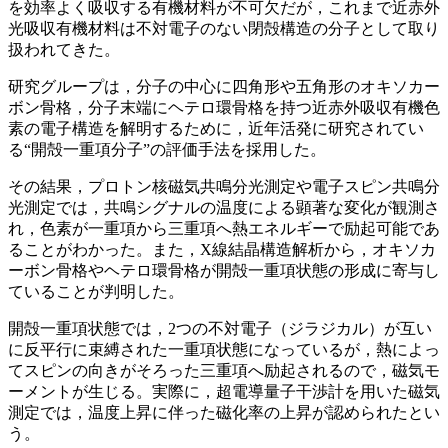
を効率よく吸収する有機材料が不可欠だが，これまで近赤外
光吸収有機材料は不対電子のない閉殻構造の分子として取り
扱われてきた。
研究グループは，分子の中心に四角形や五角形のオキソカー
ボン骨格，分子末端にヘテロ環骨格を持つ近赤外吸収有機色
素の電子構造を解明するために，近年活発に研究されてい
る“開殻一重項分子”の評価手法を採用した。
その結果，プロトン核磁気共鳴分光測定や電子スピン共鳴分
光測定では，共鳴シグナルの温度による顕著な変化が観測さ
れ，色素が一重項から三重項へ熱エネルギーで励起可能であ
ることがわかった。また，X線結晶構造解析から，オキソカ
ーボン骨格やヘテロ環骨格が開殻一重項状態の形成に寄与し
ていることが判明した。
開殻一重項状態では，2つの不対電子（ジラジカル）が互い
に反平行に束縛された一重項状態になっているが，熱によっ
てスピンの向きがそろった三重項へ励起されるので，磁気モ
ーメントが生じる。実際に，超電導量子干渉計を用いた磁気
測定では，温度上昇に伴った磁化率の上昇が認められたとい
う。