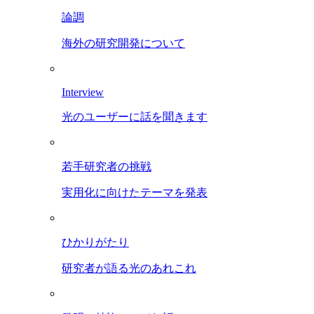
論調
海外の研究開発について
Interview
光のユーザーに話を聞きます
若手研究者の挑戦
実用化に向けたテーマを発表
ひかりがたり
研究者が語る光のあれこれ