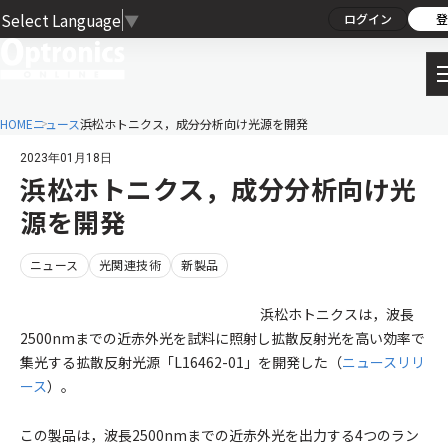
Select Language
▼
ログイン
登
HOME
ニュース
浜松ホトニクス，成分分析向け光源を開発
2023年01月18日
浜松ホトニクス，成分分析向け光
源を開発
ニュース
光関連技術
新製品
浜松ホトニクスは，波長
2500nmまでの近赤外光を試料に照射し拡散反射光を高い効率で
集光する拡散反射光源「L16462-01」を開発した（
ニュースリリ
ース
）。
この製品は，波長2500nmまでの近赤外光を出力する4つのラン