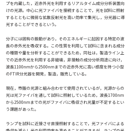
プを内蔵した，近赤外光を利用するリアルタイム成分分析装置向
けの光源。中心に光ファイバを接続することで，光を試料に照射
するとともに微弱な拡散反射光を高い効率で集光し，分光器に導
光することができるという。
分子には固有の振動があり，そのエネルギーに起因する特定の波
長の赤外光を吸収する。この性質を利用して試料に含まれる成分
の種類や量を分析することができるため，同社は，製造ライン上
での近赤外光を利用する非破壊，非接触の成分分析用途に向け，
波長1100nmから2500nmまでの近赤外光に高い感度を持つ小型
のFTIR分光器を開発，製造，販売している。
現在，市販の光源と組み合わせて使用されているが，光源からの
光は光ファイバを通して試料に照射しているため，波長1700nm
から2500nmまでの光がファイバに吸収され光量が不足するとい
う課題があった。
ランプを試料に近接させ直接照射することで，光ファイバによる
吸収を減らし光の利用効率を高めることができるが，ランプの光