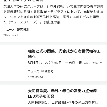
筑波大学の研究グループは、近赤外線を用いて生体内部の異常部位
を非侵襲的に診断する拡散光トモグラフィにおいて、光輸送シミュ
レーションを従来の100万倍以上高速に実行するAIモデルを開発し
た（ニュースリリース）。 脳出⾎や悪…
ニュース
研究開発
2026.05.20
植物と光の関係、光合成から次世代植物工
場へ
5月4日は「みどりの日」ー自然に親しみ、その恩
恵に感謝する日として、植物や環境について考え
ニュース
研究開発
る機会でもある。植物の成長を支えているものの
一つが「光」である。太陽光を受けた植物は、光
2026.05.04
合成によって二酸化炭素と水から糖やデンプン…
大同特殊鋼、赤外・赤色の高出力点光源
LED素子を開発
大同特殊鋼は、世界最高レベルの光出力を有した