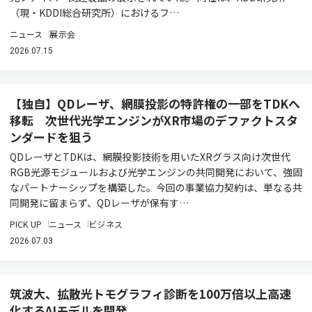
（現・KDDI総合研究所）におけるフ…
ニュース
展示会
2026.07.15
【独自】QDレーザ、網膜投影の特許権の一部をTDKへ
移転 次世代光学エンジンがXR市場のデファクトスタ
ンダードを狙う
QDレーザとTDKは、網膜投影技術を用いたXRグラス向け次世代
RGB光源モジュールおよび光学エンジンの共同開発において、強固
なパートナーシップを構築した。今回の事業協力契約は、単なる共
同開発に留まらず、QDレーザが保有す…
PICK UP
ニュース
ビジネス
2026.07.03
筑波大、拡散光トモグラフィ診断を100万倍以上高速
化するAIモデルを開発