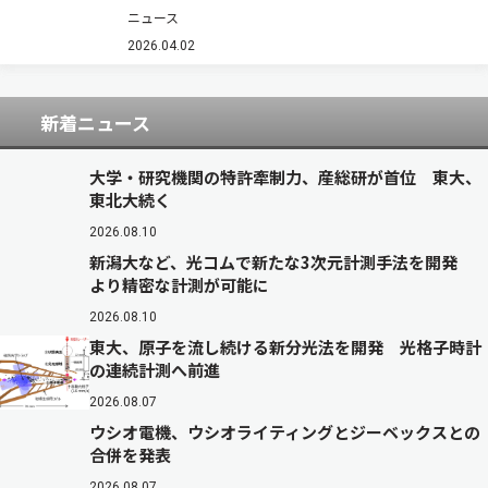
赤外（発光波長940nm）・赤色（発光波長
ニュース
650nm）の高出力点光源LED素子を開発した。
また、同開発品を透明樹脂で封止した表面実装部
2026.04.02
品（SMD）も併せて開発した（ニュースリリ…
新着ニュース
大学・研究機関の特許牽制力、産総研が首位 東大、
東北大続く
2026.08.10
新潟大など、光コムで新たな3次元計測手法を開発
より精密な計測が可能に
2026.08.10
東大、原子を流し続ける新分光法を開発 光格子時計
の連続計測へ前進
2026.08.07
ウシオ電機、ウシオライティングとジーベックスとの
合併を発表
2026.08.07