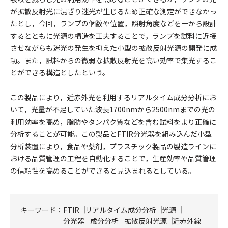
が拡散反射光に混ざり迷光が生じるため正確な測定ができなかっ
たとし，今回，ランプの個数や位置，照射角度などを一から設計
するとともに光源の構造を工夫することで，ランプを試料に近接
させながらも迷光の発生を抑えた小型の拡散反射光源の開発に成
功。また，試料からの微弱な拡散反射光を高い効率で集光するこ
とができる構造としたという。
この製品により，近赤外光を利用するリアルタイム成分分析にお
いて，光量が不足していた波長1700nmから2500nmまでの光の
利用効率を高め，脂肪やタンパク質などを含む試料をより正確に
分析することが可能。この製品とFTIR分光器を組み込んだ小型
分析装置により，食品や薬剤，プラスチック製品の製造ラインに
おける品質管理の工程を自動化することで，生産効率や品質管理
の信頼性を高めることができると見込まれるとしている。
キーワード：
FTIR
リアルタイム成分分析
光源
分光器
成分分析
拡散反射光源
近赤外線